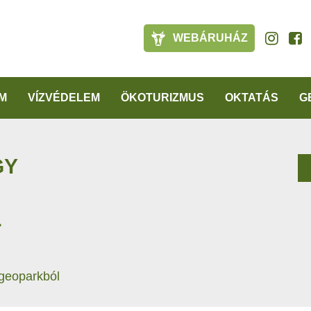
WEBÁRUHÁZ
M
VÍZVÉDELEM
ÖKOTURIZMUS
OKTATÁS
G
GY
L
 geoparkból