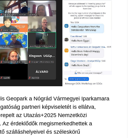
s Geopark a Nógrád Vármegyei Iparkamara
atóság partneri képviseletét is ellátva,
erepelt az Utazás+2025 Nemzetközi
en. Az érdeklődők megismerkedhettek a
ető szálláshelyeivel és széleskörű