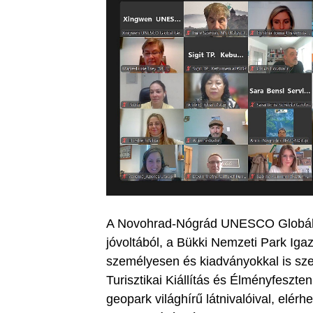
A Novohrad-Nógrád UNESCO Globáli
jóvoltából, a Bükki Nemzeti Park Igazg
személyesen és kiadványokkal is sz
Turisztikai Kiállítás és Élményfeszt
geopark világhírű látnivalóival, elérh