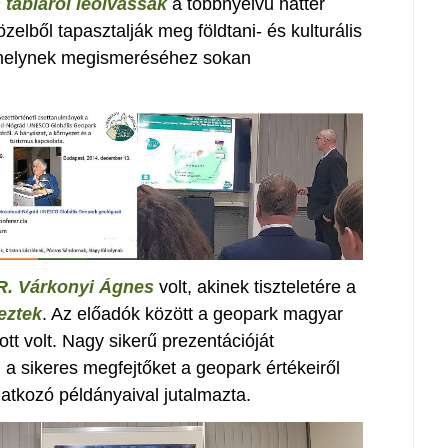
tábláról leolvassák
a többnyelvű háttér
özelből tapasztalják meg földtani- és kulturális
 melynek megismeréséhez sokan
R. Várkonyi Ágnes
volt, akinek tiszteletére a
eztek
. Az előadók között a geopark magyar
 ott volt. Nagy sikerű prezentációját
a sikeres megfejtőket a geopark értékeiről
atkozó példányaival jutalmazta.