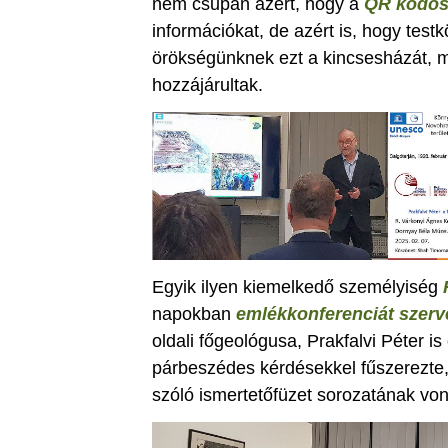
nem csupán azért, hogy a
QR kódos 
információkat, de azért is, hogy testk
örökségünknek ezt a kincsesházát,
hozzájárultak.
Egyik ilyen kiemelkedő személyiség
napokban
emlékkonferenciát szerv
oldali főgeológusa, Prakfalvi Péter is
párbeszédes kérdésekkel fűszerezte, 
szóló ismertetőfüzet sorozatának von