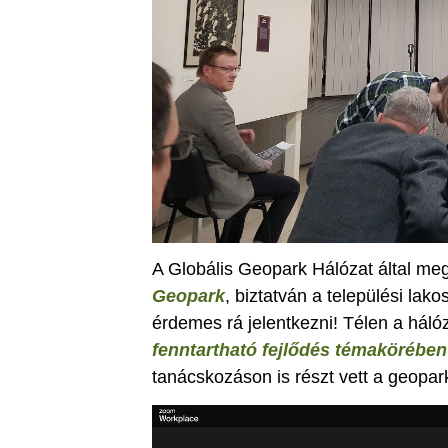
A Globális Geopark Hálózat által meg
Geopark
, biztatván a települési lak
érdemes rá jelentkezni! Télen a hálóz
fenntartható fejlődés témakörében
tanácskozáson is részt vett a geopar