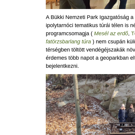
A Bükki Nemzeti Park Igazgatóság a 
ipolytarnóci tematikus túrái télen is
programcsomagja (
Mesél az erdő
,
T
fatörzsbarlang túra
) nem csupán külö
térségben töltött vendégéjszakák növ
érdemes több napot a geoparkban eltö
bejelentkezni.