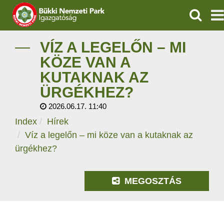
KERESÉ
IGAZGATÓSÁG
VÍZ A LEGELŐN – MI
KÖZE VAN A
TERMÉSZETVÉDELEM
KUTAKNAK AZ
ÜRGÉKHEZ?
VÍZVÉDELEM
2026.06.17. 11:40
ÖKOTURIZMUS
Index
Hírek
Víz a legelőn – mi köze van a kutaknak az
OKTATÁS
ürgékhez?
GEOPARKOK
MEGOSZTÁS
KAPCSOLAT