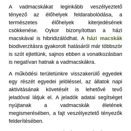
A vadmacskákat leginkább veszélyeztető
tényező az élőhelyek feldarabolódása, a
természetes élőhelyek kiterjedésének
csökkenése. Oykor bizonyítottan a házi
macskával is hibridizálódhat. A
házi macskák
biodiverzitásra gyakorolt hatásáról már többször
is szót ejtettünk, sajnos ebben a vonatkozásban
is negatívan hatnak a vadmacskákra.
A működési területünkre visszakerülő egyedek
egy részét egyedei jelöléssel, az állatok napi
aktivitásának követését is lehetővé tevő
jeladóval látjuk el. A jeladók adatai segítséget
nyújtanak a vadmacskák életének
megismerésében, a fajt veszélyeztető tényezők
felderítésében.