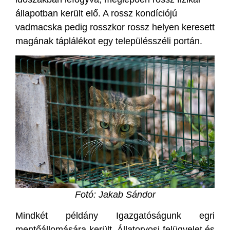
állapotban került elő. A rossz kondíciójú
vadmacska pedig rosszkor rossz helyen keresett
magának táplálékot egy településszéli portán.
Fotó: Jakab Sándor
Mindkét példány Igazgatóságunk egri
mentőállomására került. Állatorvosi felügyelet és