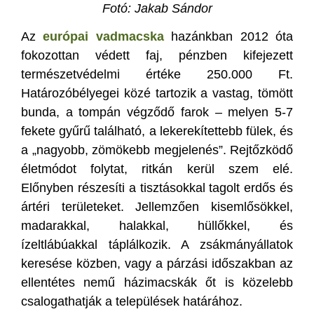
F
otó: Jakab Sándor
Az
európai vadmacska
hazánkban 2012 óta
fokozottan védett faj, pénzben kifejezett
természetvédelmi értéke 250.000 Ft.
Határozóbélyegei közé tartozik a vastag, tömött
bunda, a tompán végződő farok – melyen 5-7
fekete gyűrű található, a lekerekítettebb fülek, és
a „nagyobb, zömökebb megjelenés”. Rejtőzködő
életmódot folytat, ritkán kerül szem elé.
Előnyben részesíti a tisztásokkal tagolt erdős és
ártéri területeket. Jellemzően kisemlősökkel,
madarakkal, halakkal, hüllőkkel, és
ízeltlábúakkal táplálkozik. A zsákmányállatok
keresése közben, vagy a párzási időszakban az
ellentétes nemű házimacskák őt is közelebb
csalogathatják a települések határához.