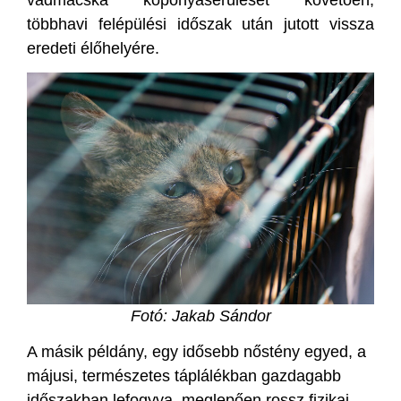
többhavi felépülési időszak után jutott vissza
eredeti élőhelyére.
Fotó: Jakab Sándor
A másik példány, egy idősebb nőstény egyed, a
májusi, természetes táplálékban gazdagabb
időszakban lefogyva, meglepően rossz fizikai