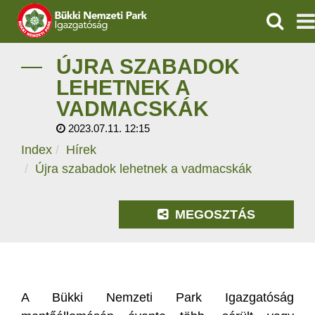
KERESÉ
IGAZGATÓSÁG
ÚJRA SZABADOK
LEHETNEK A
TERMÉSZETVÉDELEM
VADMACSKÁK
2023.07.11. 12:15
VÍZVÉDELEM
Index
Hírek
ÖKOTURIZMUS
Újra szabadok lehetnek a vadmacskák
OKTATÁS
MEGOSZTÁS
GEOPARKOK
KAPCSOLAT
A Bükki Nemzeti Park Igazgatóság