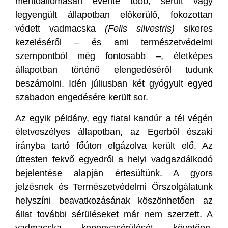
mentőállomásán évente több, sérült vagy
legyengült állapotban előkerülő, fokozottan
védett vadmacska
(Felis silvestris)
sikeres
kezeléséről – és ami természetvédelmi
szempontból még fontosabb –, életképes
állapotban történő elengedéséről tudunk
beszámolni. Idén júliusban két gyógyult egyed
szabadon engedésére került sor.
Az egyik példány, egy fiatal kandúr a tél végén
életveszélyes állapotban, az Egerből északi
irányba tartó főúton elgázolva került elő. Az
úttesten fekvő egyedről a helyi vadgazdálkodó
bejelentése alapján értesültünk. A gyors
jelzésnek és Természetvédelmi Őrszolgálatunk
helyszíni beavatkozásának köszönhetően az
állat további sérüléseket már nem szerzett. A
vadmacska koponyasérülését követően,