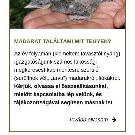
MADARAT TALÁLTAM! MIT TEGYEK?
Az év folyamán (kiemelten: tavasztól nyárig)
Igazgatóságunk számos lakossági
megkeresést kap mentésre szoruló
(sérültnek vélt, „árva”) madarakról, fiókákról.
Kérjük, olvassa el összeállításunkat,
mielőtt kapcsolatba lép velünk, és
tájékozottságával segítsen másnak is!
Tovább olvasom