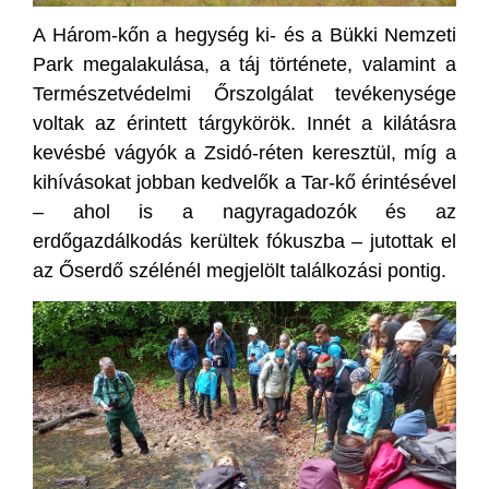
A Három-kőn a hegység ki- és a Bükki Nemzeti
Park megalakulása, a táj története, valamint a
Természetvédelmi Őrszolgálat tevékenysége
voltak az érintett tárgykörök. Innét a kilátásra
kevésbé vágyók a Zsidó-réten keresztül, míg a
kihívásokat jobban kedvelők a Tar-kő érintésével
– ahol is a nagyragadozók és az
erdőgazdálkodás kerültek fókuszba – jutottak el
az Őserdő szélénél megjelölt találkozási pontig.