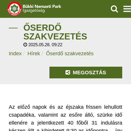
KERESÉ
IGAZGATÓSÁG
ŐSERDŐ
SZAKVEZETÉS
TERMÉSZETVÉDELEM
2025.05.28. 09:22
Index
Hírek
Őserdő szakvezetés
VÍZVÉDELEM
ÖKOTURIZMUS
MEGOSZTÁS
OKTATÁS
GEOPARKOK
Az előző napok és az éjszaka frissen lehullott
KAPCSOLAT
csapadéka, valamint az esőre álló, szürke idő
ellenére a jelentkezett 40 főből 31 indulásra
készen állt a kihirdetett 9:30-as időpontra – így