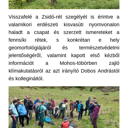
Visszafelé a Zsidó-rét szegélyét is érintve a
valamikori erdészeti kisvasúti nyomvonalon
haladt a csapat és szerzett ismereteket a
fennsíki rétek, s konkrétan e hely
geomorfológiájáról és természetvédelmi
jelentőségéről, valamint kapott első kézből
információt a Mohos-töbörben zajló
klímakutatásról az azt irányító Dobos Andrástól
és kollegináitól.