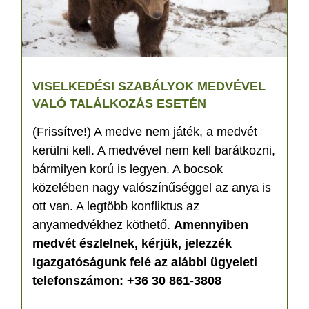
VISELKEDÉSI SZABÁLYOK MEDVÉVEL
VALÓ TALÁLKOZÁS ESETÉN
(Frissítve!) A medve nem játék, a medvét
kerülni kell. A medvével nem kell barátkozni,
bármilyen korú is legyen. A bocsok
közelében nagy valószínűséggel az anya is
ott van. A legtöbb konfliktus az
anyamedvékhez köthető.
Amennyiben
medvét észlelnek, kérjük, jelezzék
Igazgatóságunk felé az alábbi ügyeleti
telefonszámon: +36 30 861-3808