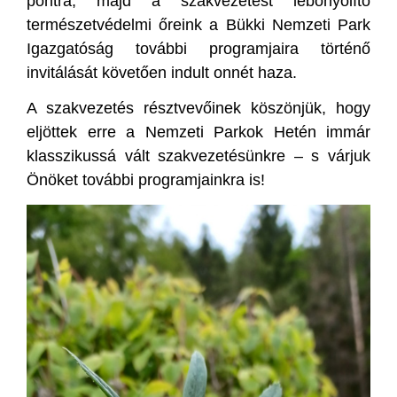
pontra, majd a szakvezetést lebonyolító
természetvédelmi őreink a Bükki Nemzeti Park
Igazgatóság további programjaira történő
invitálását követően indult onnét haza.
A szakvezetés résztvevőinek köszönjük, hogy
eljöttek erre a Nemzeti Parkok Hetén immár
klasszikussá vált szakvezetésünkre – s várjuk
Önöket további programjainkra is!