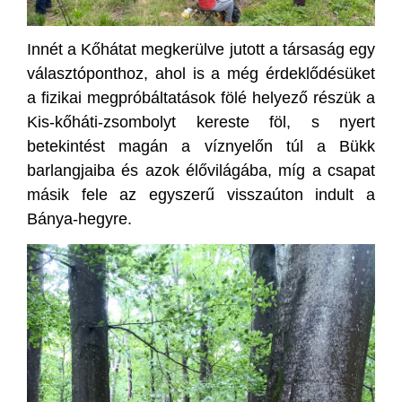
Innét a Kőhátat megkerülve jutott a társaság egy
választóponthoz, ahol is a még érdeklődésüket
a fizikai megpróbáltatások fölé helyező részük a
Kis-kőháti-zsombolyt kereste föl, s nyert
betekintést magán a víznyelőn túl a Bükk
barlangjaiba és azok élővilágába, míg a csapat
másik fele az egyszerű visszaúton indult a
Bánya-hegyre.