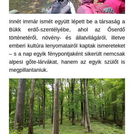
Innét immár ismét együtt lépett be a társaság a
Bükk
erdő-szentélyébe, ahol az Őserdő
történetéről, növény- és állatvilágáról, illetve
emberi kultúra lenyomatairól kaptak ismereteket
– s a nap egyik fénypontjaként sikerült nemcsak
alpesi gőte-lárvákat, hanem az egyik szülőt is
megpillantaniuk.