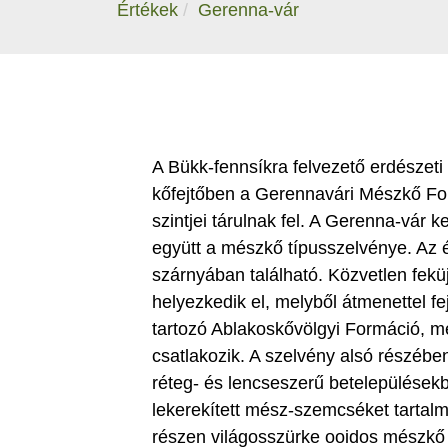
Értékek
Gerenna-vár
A Bükk-fennsíkra felvezető erdészeti 
kőfejtőben a Gerennavári Mészkő For
szintjei tárulnak fel. A Gerenna-vár k
együtt a mészkő típusszelvénye. Az és
szárnyában található. Közvetlen fek
helyezkedik el, melyből átmenettel fej
tartozó Ablakoskővölgyi Formáció, me
csatlakozik. A szelvény alsó részéb
réteg- és lencseszerű betelepülésekb
lekerekített mész-szemcséket tartalm
részen világosszürke ooidos mészkő 