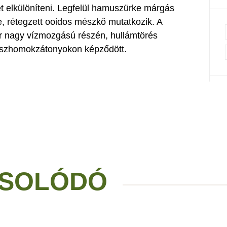
et elkülöníteni. Legfelül hamuszürke márgás
, rétegzett ooidos mészkő mutatkozik. A
r nagy vízmozgású részén, hullámtörés
észhomokzátonyokon képződött.
SOLÓDÓ