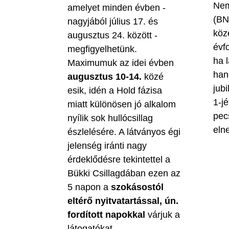
Nem
amelyet minden évben -
(BN
nagyjából július 17. és
köz
augusztus 24. között -
évf
megfigyelhetünk.
ha 
Maximumuk az idei évben
han
augusztus 10-14.
közé
jubi
esik, idén a Hold fázisa
1-jé
miatt különösen jó alkalom
pec
nyílik sok hullócsillag
eln
észlelésére. A látványos égi
jelenség iránti nagy
érdeklődésre tekintettel a
Bükki Csillagdában ezen az
5 napon a
szokásostól
eltérő nyitvatartással, ún.
fordított napokkal
várjuk a
látogatókat.