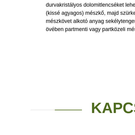
durvakristályos dolomitlencséket leh
(kissé agyagos) mészkő, majd szürke
mészkövet alkotó anyag sekélytenge
övében partmenti vagy partközeli m
KAPC