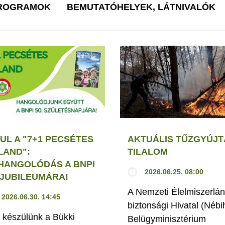
PROGRAMOK
BEMUTATÓHELYEK, LÁTNIVALÓK
UL A "7+1 PECSÉTES
AKTUÁLIS TŰZGYÚJT
LAND":
TILALOM
HANGOLÓDÁS A BNPI
2026.06.25. 08:00
. JUBILEUMÁRA!
A Nemzeti Élelmiszerlán
2026.06.30. 14:45
biztonsági Hivatal (Nébi
 készülünk a Bükki
Belügyminisztérium