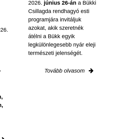
2026.
június 26-án
a Bükki
Csillagda rendhagyó esti
programjára invitáljuk
M
azokat, akik szeretnék
026.
átélni a Bükk egyik
legkülönlegesebb nyár eleji
természeti jelenségét.
Tovább olvasom
y
,
n,