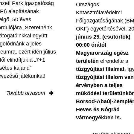
zeti Park Igazgatóság
Országos
PI) alapításának
Katasztrófavédelmi
elgő, 50 éves
Főigazgatóságának (B
ordulójára. Szeretnénk,
OKF) egyetértésével, 2
látogatóinkkal együtt
június 25. (csütörtök)
golódnánk a jeles
00:00 órától
leumra, ezért idén július
Magyarország egész
től elindítjuk a „7+1
területén
elrendelte a
sétes kaland”
tűzgyújtási tilalmat
, íg
evezésű játékunkat!
tűzgyújtási tilalom van
érvényben
a teljes
Tovább olvasom
működési területünkön
Borsod-Abaúj-Zemplé
Heves és Nógrád
vármegyékben is.