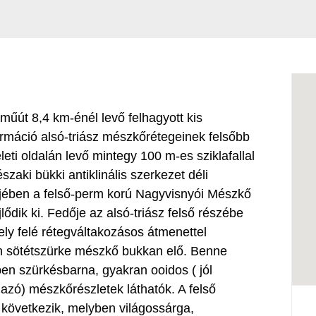
műút 8,4 km-énél levő felhagyott kis
máció alsó-triász mészkőrétegeinek felsőbb
eleti oldalán levő mintegy 100 m-es sziklafallal
zaki bükki antiklinális szerkezet déli
üjében a felső-perm korú Nagyvisnyói Mészkő
lődik ki. Fedője az alsó-triász felső részébe
ly felé rétegváltakozásos átmenettel
en sötétszürke mészkő bukkan elő. Benne
en szürkésbarna, gyakran ooidos ( jól
azó) mészkőrészletek láthatók. A felső
következik, melyben világossárga,