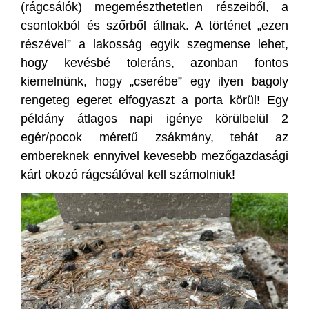
(rágcsálók) megemészthetetlen részeiből, a
csontokból és szőrből állnak. A történet „ezen
részével” a lakosság egyik szegmense lehet,
hogy kevésbé toleráns, azonban fontos
kiemelnünk, hogy „cserébe” egy ilyen bagoly
rengeteg egeret elfogyaszt a porta körül! Egy
példány átlagos napi igénye körülbelül 2
egér/pocok méretű zsákmány, tehát az
embereknek ennyivel kevesebb mezőgazdasági
kárt okozó rágcsálóval kell számolniuk!