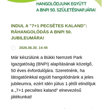
INDUL A "7+1 PECSÉTES KALAND":
RÁHANGOLÓDÁS A BNPI 50.
JUBILEUMÁRA!
2026.06.30. 14:45
Már készülünk a Bükki Nemzeti Park
Igazgatóság (BNPI) alapításának közelgő,
50 éves évfordulójára. Szeretnénk, ha
látogatóinkkal együtt hangolódnánk a jeles
jubileumra, ezért idén július 1-jétől elindítjuk
a „7+1 pecsétes kaland” elnevezésű
játékunkat!