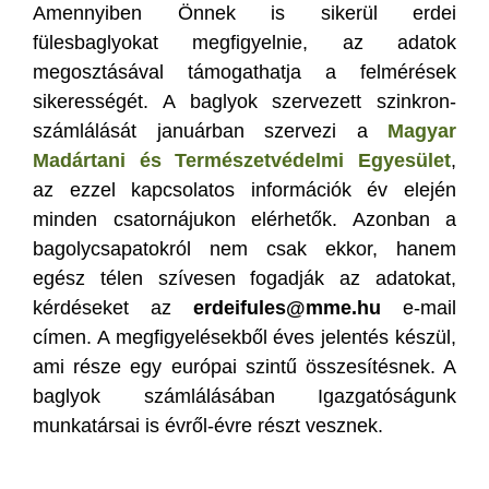
Amennyiben Önnek is sikerül erdei
fülesbaglyokat megfigyelnie, az adatok
megosztásával támogathatja a felmérések
sikerességét. A baglyok szervezett szinkron-
számlálását januárban szervezi a
Magyar
Madártani és Természetvédelmi Egyesület
,
az ezzel kapcsolatos információk év elején
minden csatornájukon elérhetők. Azonban a
bagolycsapatokról nem csak ekkor, hanem
egész télen szívesen fogadják az adatokat,
kérdéseket az
erdeifules@mme.hu
e-mail
címen. A megfigyelésekből éves jelentés készül,
ami része egy európai szintű összesítésnek. A
baglyok számlálásában Igazgatóságunk
munkatársai is évről-évre részt vesznek.