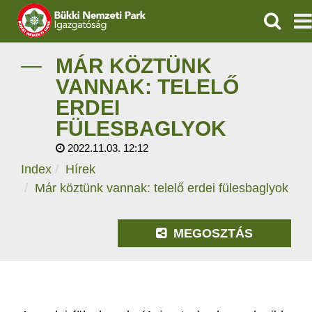
KERESÉ
IGAZGATÓSÁG
MÁR KÖZTÜNK
VANNAK: TELELŐ
TERMÉSZETVÉDELEM
ERDEI
FÜLESBAGLYOK
VÍZVÉDELEM
2022.11.03. 12:12
ÖKOTURIZMUS
Index
Hírek
Már köztünk vannak: telelő erdei fülesbaglyok
OKTATÁS
MEGOSZTÁS
GEOPARKOK
KAPCSOLAT