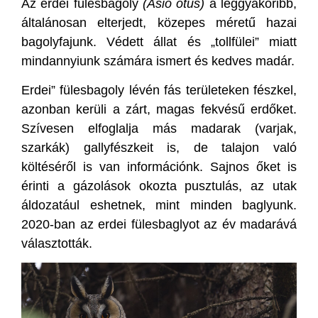
Az erdei fülesbagoly
(Asio otus)
a leggyakoribb,
általánosan elterjedt, közepes méretű hazai
bagolyfajunk. Védett állat és „tollfülei” miatt
mindannyiunk számára ismert és kedves madár.
Erdei” fülesbagoly lévén fás területeken fészkel,
azonban kerüli a zárt, magas fekvésű erdőket.
Szívesen elfoglalja más madarak (varjak,
szarkák) gallyfészkeit is, de talajon való
költéséről is van információnk. Sajnos őket is
érinti a gázolások okozta pusztulás, az utak
áldozatául eshetnek, mint minden baglyunk.
2020-ban az erdei fülesbaglyot az év madarává
választották.