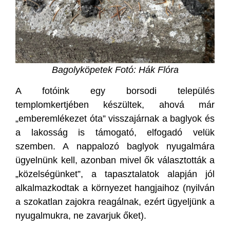
Bagolyköpetek Fotó: Hák Flóra
A fotóink egy borsodi település
templomkertjében készültek, ahová már
„emberemlékezet óta” visszajárnak a baglyok és
a lakosság is támogató, elfogadó velük
szemben. A nappalozó baglyok nyugalmára
ügyelnünk kell, azonban mivel ők választották a
„közelségünket”, a tapasztalatok alapján jól
alkalmazkodtak a környezet hangjaihoz (nyilván
a szokatlan zajokra reagálnak, ezért ügyeljünk a
nyugalmukra, ne zavarjuk őket).