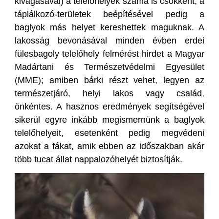
kivágásával) a telelőhelyek száma is csökkent, a
táplálkozó-területek beépítésével pedig a
baglyok más helyet kereshettek maguknak. A
lakosság bevonásával minden évben erdei
fülesbagoly telelőhely felmérést hirdet a Magyar
Madártani és Természetvédelmi Egyesület
(MME); amiben bárki részt vehet, legyen az
természetjáró, helyi lakos vagy család,
önkéntes. A hasznos eredmények segítségével
sikerül egyre inkább megismernünk a baglyok
telelőhelyeit, esetenként pedig megvédeni
azokat a fákat, amik ebben az időszakban akár
több tucat állat nappalozóhelyét biztosítják.