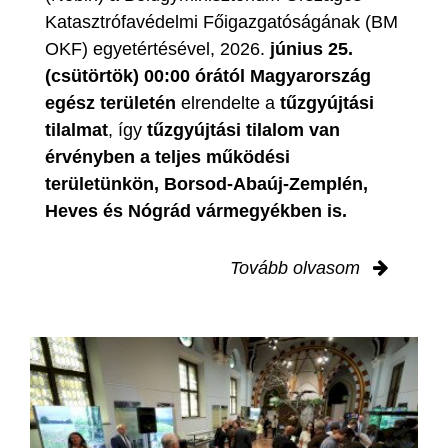
Katasztrófavédelmi Főigazgatóságának (BM
OKF) egyetértésével, 2026.
június 25.
(csütörtök) 00:00 órától Magyarország
egész területén
elrendelte a
tűzgyújtási
tilalmat
, így
tűzgyújtási tilalom van
érvényben
a teljes működési
területünkön, Borsod-Abaúj-Zemplén,
Heves és Nógrád vármegyékben is.
Tovább olvasom