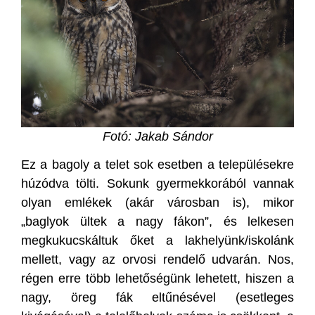
Fotó: Jakab Sándor
Ez a bagoly a telet sok esetben a településekre
húzódva tölti. Sokunk gyermekkorából vannak
olyan emlékek (akár városban is), mikor
„baglyok ültek a nagy fákon”, és lelkesen
megkukucskáltuk őket a lakhelyünk/iskolánk
mellett, vagy az orvosi rendelő udvarán. Nos,
régen erre több lehetőségünk lehetett, hiszen a
nagy, öreg fák eltűnésével (esetleges