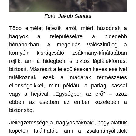
Fotó: Jakab Sándor
Több elmélet létezik arról, miért húzódnak a
baglyok a településekre a hidegebb
hónapokban. A megoldás valószínűleg a
környék kisrágcsáló zsákmány-kínálatában
rejlik, ami a hidegben is biztos táplálékforrást
biztosít. Másrészt a településeken kevés eséllyel
találkoznak ezek a madarak természetes
ellenségeikkel, mint például a parlagi sassal
vagy a héjával. „Egységben az erő” – azaz
ebben az esetben az ember közelében a
biztonság.
Jellegzetessége a „baglyos fáknak”, hogy alattuk
köpetek találhatók, ami a zsákmányállatok