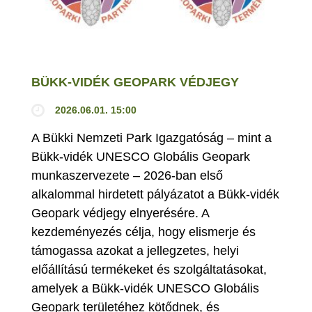
BÜKK-VIDÉK GEOPARK VÉDJEGY
2026.06.01. 15:00
A Bükki Nemzeti Park Igazgatóság – mint a
Bükk-vidék UNESCO Globális Geopark
munkaszervezete – 2026-ban első
alkalommal hirdetett pályázatot a Bükk-vidék
Geopark védjegy elnyerésére. A
kezdeményezés célja, hogy elismerje és
támogassa azokat a jellegzetes, helyi
előállítású termékeket és szolgáltatásokat,
amelyek a Bükk-vidék UNESCO Globális
Geopark területéhez kötődnek, és