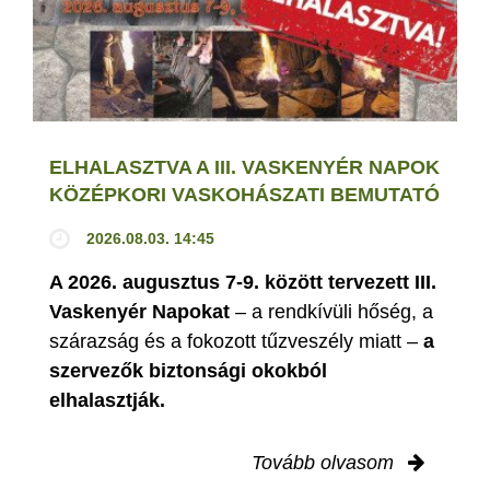
ELHALASZTVA A III. VASKENYÉR NAPOK
KÖZÉPKORI VASKOHÁSZATI BEMUTATÓ
2026.08.03. 14:45
A 2026. augusztus 7-9. között tervezett III.
Vaskenyér Napokat
– a rendkívüli hőség, a
szárazság és a fokozott tűzveszély miatt –
a
szervezők biztonsági okokból
elhalasztják.
Tovább olvasom