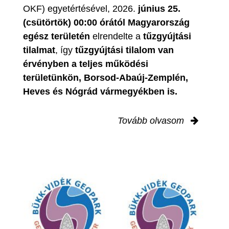
OKF) egyetértésével, 2026.
június 25.
(csütörtök) 00:00 órától Magyarország
egész területén
elrendelte a
tűzgyújtási
tilalmat
, így
tűzgyújtási tilalom van
érvényben
a teljes működési
területünkön, Borsod-Abaúj-Zemplén,
Heves és Nógrád vármegyékben is.
Tovább olvasom