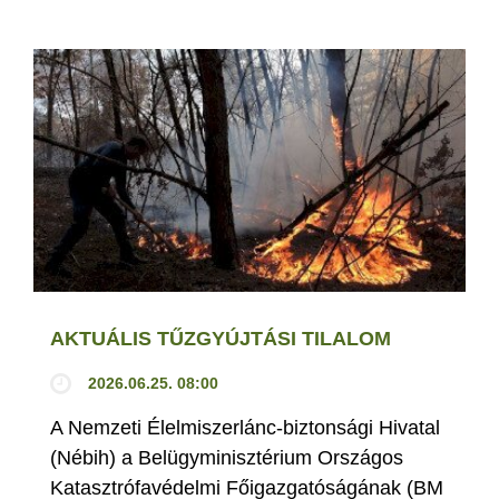
AKTUÁLIS TŰZGYÚJTÁSI TILALOM
2026.06.25. 08:00
A Nemzeti Élelmiszerlánc-biztonsági Hivatal
(Nébih) a Belügyminisztérium Országos
Katasztrófavédelmi Főigazgatóságának (BM