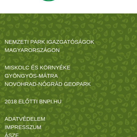
NEMZETI PARK IGAZGATÓSÁGOK
MAGYARORSZÁGON
MISKOLC ÉS KÖRNYÉKE
GYÖNGYÖS-MÁTRA
NOVOHRAD-NÓGRÁD GEOPARK
2018 ELŐTTI BNPI.HU
ADATVÉDELEM
IMPRESSZUM
ÁSZF