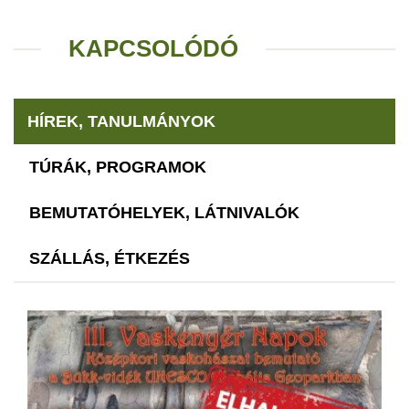
KAPCSOLÓDÓ
HÍREK, TANULMÁNYOK
TÚRÁK, PROGRAMOK
BEMUTATÓHELYEK, LÁTNIVALÓK
SZÁLLÁS, ÉTKEZÉS