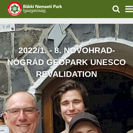
KERESÉ
IGAZGATÓSÁG
TERMÉSZETVÉDELEM
2022/1. - 8. NOVOHRAD-
VÍZVÉDELEM
NÓGRÁD GEOPARK UNESCO
ÖKOTURIZMUS
REVALIDATION
OKTATÁS
GEOPARKOK
KAPCSOLAT