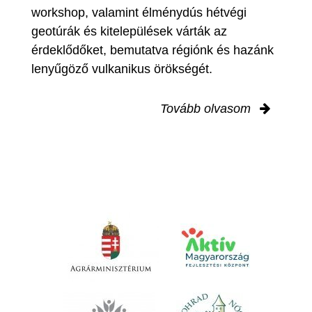
workshop, valamint élménydús hétvégi
geotúrák és kitelepülések várták az
érdeklődőket, bemutatva régiónk és hazánk
lenyűgöző vulkanikus örökségét.
Tovább olvasom