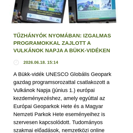
TŰZHÁNYÓK NYOMÁBAN: IZGALMAS
PROGRAMOKKAL ZAJLOTT A
VULKÁNOK NAPJA A BÜKK-VIDÉKEN
2026.06.18. 15:14
A Bükk-vidék UNESCO Globális Geopark
gazdag programsorozattal csatlakozott a
Vulkánok Napja (június 1.) európai
kezdeményezéshez, amely egyúttal az
Európai Geoparkok Hete és a Magyar
Nemzeti Parkok Hete eseményeihez is
szervesen kapcsolódott. Tudományos
szakmai előadások, nemzetközi online