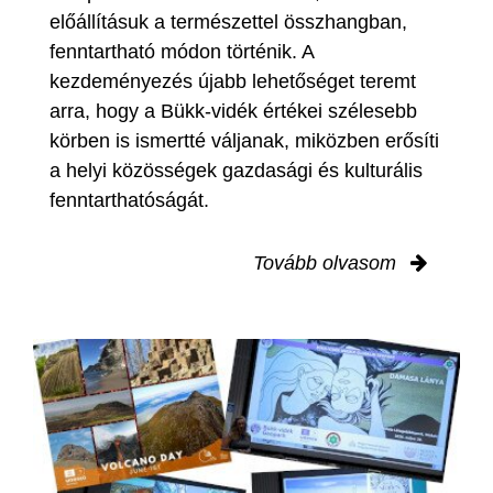
előállításuk a természettel összhangban,
fenntartható módon történik. A
kezdeményezés újabb lehetőséget teremt
arra, hogy a Bükk-vidék értékei szélesebb
körben is ismertté váljanak, miközben erősíti
a helyi közösségek gazdasági és kulturális
fenntarthatóságát.
Tovább olvasom