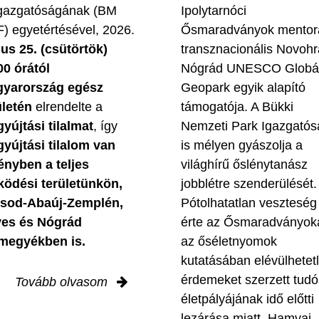
gazgatóságának (BM
Ipolytarnóci
) egyetértésével, 2026.
Ősmaradványok mentor
ius 25. (csütörtök)
transznacionális Novohr
00 órától
Nógrád UNESCO Globál
yarország egész
Geopark egyik alapító
ületén
elrendelte a
támogatója. A Bükki
gyújtási tilalmat
, így
Nemzeti Park Igazgatós
gyújtási tilalom van
is mélyen gyászolja a
ényben
a teljes
világhírű őslénytanász
ödési területünkön,
jobblétre szenderülését.
sod-Abaúj-Zemplén,
Pótolhatatlan veszteség
es és Nógrád
érte az Ősmaradványok
megyékben is.
az őséletnyomok
kutatásában elévülhetet
érdemeket szerzett tudó
Tovább olvasom
életpályájának idő előtti
lezárása miatt. Hamvai