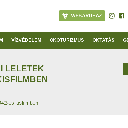
WEBÁRUHÁZ
M
VÍZVÉDELEM
ÖKOTURIZMUS
OKTATÁS
G
I LELETEK
KISFILMBEN
1942-es kisfilmben