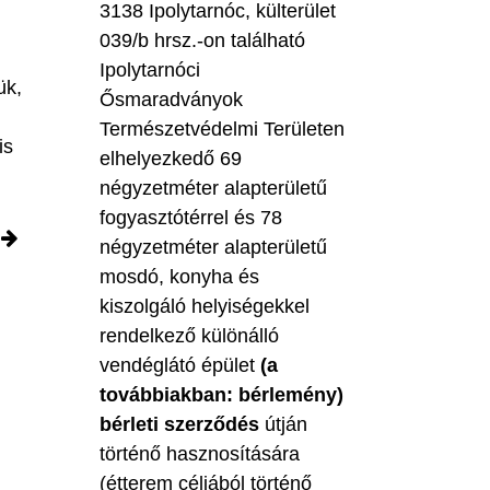
3138 Ipolytarnóc, külterület
039/b hrsz.-on található
Ipolytarnóci
ük,
Ősmaradványok
Természetvédelmi Területen
is
elhelyezkedő 69
négyzetméter alapterületű
fogyasztótérrel és 78
négyzetméter alapterületű
mosdó, konyha és
kiszolgáló helyiségekkel
rendelkező különálló
vendéglátó épület
(a
továbbiakban: bérlemény)
bérleti szerződés
útján
történő hasznosítására
(étterem céljából történő