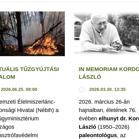
TUÁLIS TŰZGYÚJTÁSI
IN MEMORIAM KORD
LALOM
LÁSZLÓ
2026.06.25. 08:00
2026.03.30. 13:35
emzeti Élelmiszerlánc-
2026. március 26-án
tonsági Hivatal (Nébih) a
hajnalban, életének 76.
ügyminisztérium
évében
elhunyt dr. Ko
zágos
László
(1950–2026)
asztrófavédelmi
paleontológus
, az