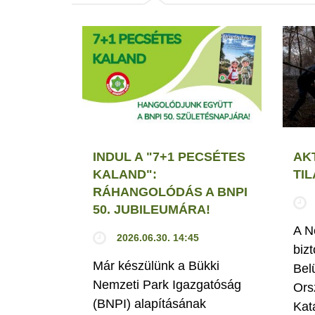
INDUL A "7+1 PECSÉTES
AK
KALAND":
TI
RÁHANGOLÓDÁS A BNPI
50. JUBILEUMÁRA!
A N
2026.06.30. 14:45
biz
Már készülünk a Bükki
Bel
Nemzeti Park Igazgatóság
Ors
(BNPI) alapításának
Kat