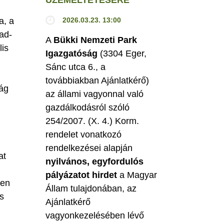
a, a
2026.03.23. 13:00
ad-
A
Bükki Nemzeti Park
is
Igazgatóság
(3304 Eger,
Sánc utca 6., a
továbbiakban Ajánlatkérő)
ág
az állami vagyonnal való
gazdálkodásról szóló
254/2007. (X. 4.) Korm.
rendelet vonatkozó
rendelkezései alapján
at
nyilvános, egyfordulós
pályázatot hirdet
a Magyar
len
Állam tulajdonában, az
s
Ajánlatkérő
vagyonkezelésében lévő