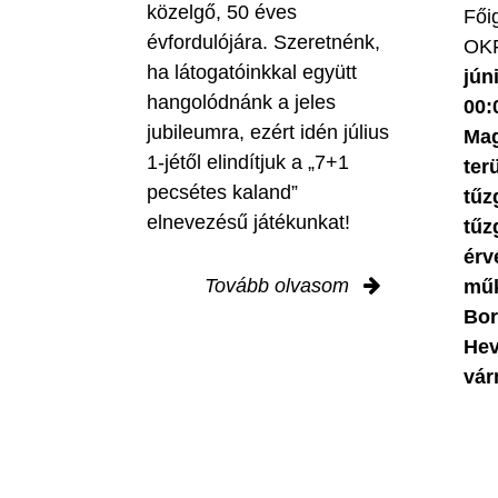
közelgő, 50 éves
Fői
évfordulójára. Szeretnénk,
OKF
ha látogatóinkkal együtt
jún
hangolódnánk a jeles
00:
jubileumra, ezért idén július
Mag
1-jétől elindítjuk a „7+1
ter
pecsétes kaland”
tűz
elnevezésű játékunkat!
tűz
érv
Tovább olvasom
műk
Bor
Hev
vár