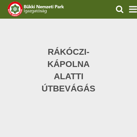
KERESÉ
IGAZGATÓSÁG
TERMÉSZETVÉDELEM
RÁKÓCZI-
VÍZVÉDELEM
KÁPOLNA
ÖKOTURIZMUS
ALATTI
ÚTBEVÁGÁS
OKTATÁS
GEOPARKOK
KAPCSOLAT