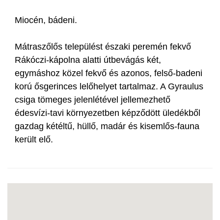
Miocén, bádeni.
Mátraszőlős települést északi peremén fekvő
Rákóczi-kápolna alatti útbevágás két,
egymáshoz közel fekvő és azonos, felső-badeni
korú ősgerinces lelőhelyet tartalmaz. A Gyraulus
csiga tömeges jelenlétével jellemezhető
édesvízi-tavi környezetben képződött üledékből
gazdag kétéltű, hüllő, madár és kisemlős-fauna
került elő.