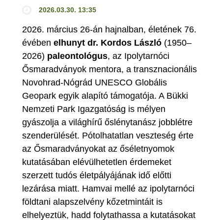
2026.03.30. 13:35
2026. március 26-án hajnalban, életének 76.
évében
elhunyt dr. Kordos László
(1950–
2026)
paleontológus
, az Ipolytarnóci
Ősmaradványok mentora, a transznacionális
Novohrad-Nógrád UNESCO Globális
Geopark egyik alapító támogatója. A Bükki
Nemzeti Park Igazgatóság is mélyen
gyászolja a világhírű őslénytanász jobblétre
szenderülését. Pótolhatatlan veszteség érte
az Ősmaradványokat az őséletnyomok
kutatásában elévülhetetlen érdemeket
szerzett tudós életpályájának idő előtti
lezárása miatt. Hamvai mellé az ipolytarnóci
földtani alapszelvény kőzetmintáit is
elhelyeztük, hadd folytathassa a kutatásokat