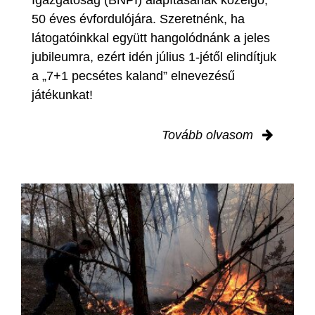
Igazgatóság (BNPI) alapításának közelgő,
50 éves évfordulójára. Szeretnénk, ha
látogatóinkkal együtt hangolódnánk a jeles
jubileumra, ezért idén július 1-jétől elindítjuk
a „7+1 pecsétes kaland” elnevezésű
játékunkat!
Tovább olvasom