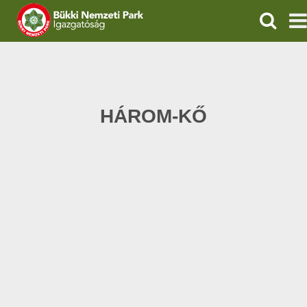
KERESÉ
IGAZGATÓSÁG
TERMÉSZETVÉDELEM
HÁROM-KŐ
VÍZVÉDELEM
ÖKOTURIZMUS
OKTATÁS
GEOPARKOK
KAPCSOLAT