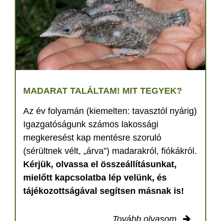
MADARAT TALÁLTAM! MIT TEGYEK?
Az év folyamán (kiemelten: tavasztól nyárig)
Igazgatóságunk számos lakossági
megkeresést kap mentésre szoruló
(sérültnek vélt, „árva”) madarakról, fiókákról.
Kérjük, olvassa el összeállításunkat,
mielőtt kapcsolatba lép velünk, és
tájékozottságával segítsen másnak is!
Tovább olvasom