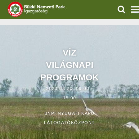
KERESÉ
IGAZGATÓSÁG
TERMÉSZETVÉDELEM
VÍZ
VÍZVÉDELEM
VILÁGNAPI
ÖKOTURIZMUS
PROGRAMOK
OKTATÁS
2023.03.20. 09:00 -
15:00
GEOPARKOK
BNPI NYUGATI KAPU
KAPCSOLAT
LÁTOGATÓKÖZPONT