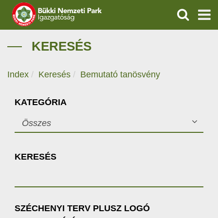
KERESÉS
IGAZGATÓSÁG
KERESÉS
TERMÉSZETVÉDELEM
Index
Keresés
Bemutató tanösvény
VÍZVÉDELEM
KATEGÓRIA
ÖKOTURIZMUS
Összes
OKTATÁS
KERESÉS
GEOPARKOK
KAPCSOLAT
SZÉCHENYI TERV PLUSZ LOGÓ