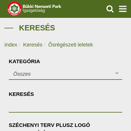
KERESÉS
IGAZGATÓSÁG
KERESÉS
TERMÉSZETVÉDELEM
Index
Keresés
Ősrégészeti leletek
VÍZVÉDELEM
KATEGÓRIA
ÖKOTURIZMUS
Összes
OKTATÁS
KERESÉS
GEOPARKOK
KAPCSOLAT
SZÉCHENYI TERV PLUSZ LOGÓ