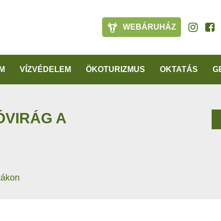
WEBÁRUHÁZ
M
VÍZVÉDELEM
ÖKOTURIZMUS
OKTATÁS
G
ÓVIRÁG A
tákon