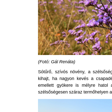
(Fotó: Gál Renáta)
Sótűrő, szívós növény, a szélsősége
kihajt, ha nagyon kevés a csapadék
emellett gyökere is mélyre hatol
szélsőségesen száraz termőhelyen a 