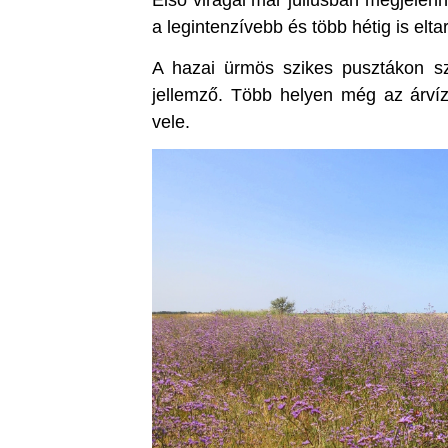
Első virágai már júliusban megjelen
a legintenzívebb és több hétig is eltar
A hazai ürmös szikes pusztákon sz
jellemző. Több helyen még az árvízv
vele.