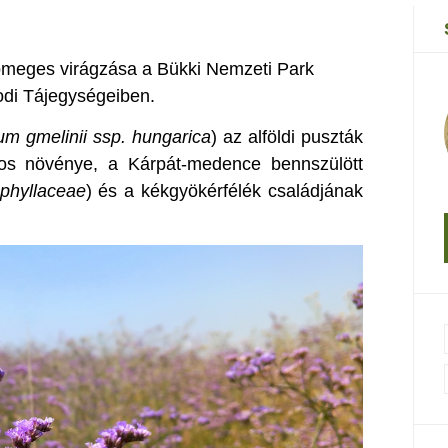
tömeges virágzása a Bükki Nemzeti Park
odi Tájegységeiben.
um gmelinii ssp. hungarica
) az alföldi puszták
ágos növénye, a Kárpát-medence bennszülött
phyllaceae
) és a kékgyökérfélék családjának