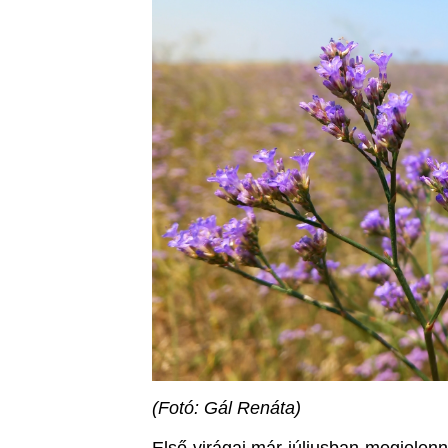
(Fotó: Gál Renáta)