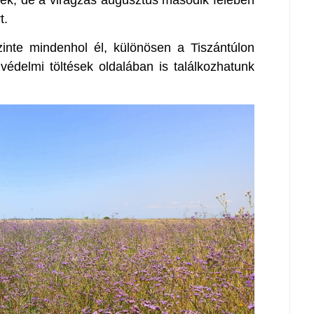
nek, de a virágzás augusztus második felében
t.
inte mindenhol él, különösen a Tiszántúlon
édelmi töltések oldalában is találkozhatunk