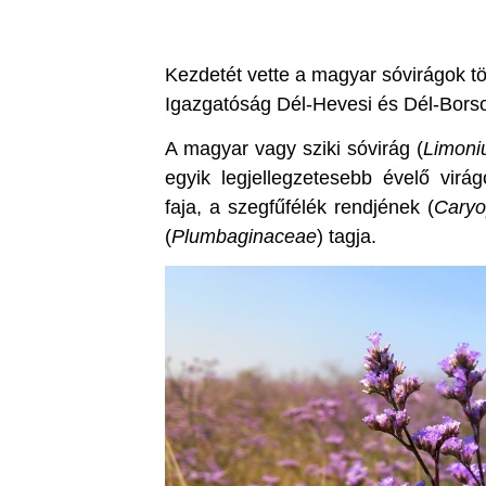
Kezdetét vette a magyar sóvirágok 
Igazgatóság Dél-Hevesi és Dél-Bors
A magyar vagy sziki sóvirág (
Limoni
egyik legjellegzetesebb évelő vir
faja, a szegfűfélék rendjének (
Caryo
(
Plumbaginaceae
) tagja.