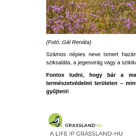
(Fotó: Gál Renáta)
Számos népies neve ismert hazánk
sziksaláta, a jegesvirág vagy a sziki
Fontos tudni, hogy bár a ma
természetvédelmi területen – m
gyűjteni!