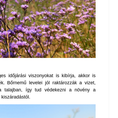
s időjárási viszonyokat is kibírja, akkor is
. Bőrnemű levelei jól raktározzák a vizet,
 a talajban, így tud védekezni a növény a
kiszáradástól.