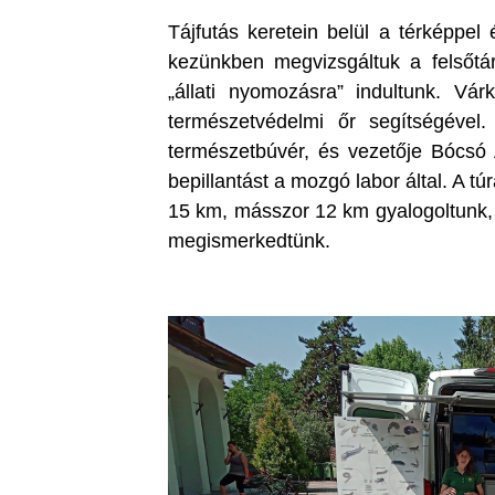
Tájfutás keretein belül a térképpel
kezünkben megvizsgáltuk a felsőtárk
„állati nyomozásra” indultunk. Vá
természetvédelmi őr segítségével
természetbúvér, és vezetője Bócsó A
bepillantást a mozgó labor által. A tú
15 km, másszor 12 km gyalogoltunk, 
megismerkedtünk.