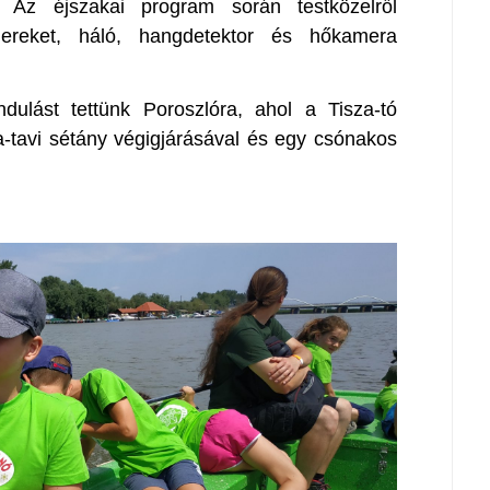
. Az éjszakai program során testközelről
gereket, háló, hangdetektor és hőkamera
ulást tettünk Poroszlóra, ahol a Tisza-tó
za-tavi sétány végigjárásával és egy csónakos