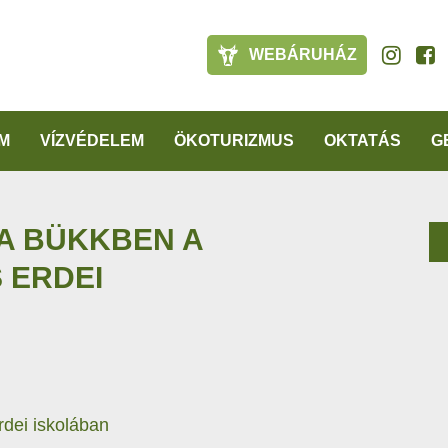
WEBÁRUHÁZ
M
VÍZVÉDELEM
ÖKOTURIZMUS
OKTATÁS
G
A BÜKKBEN A
 ERDEI
dei iskolában