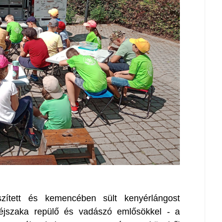
zített és kemencében sült kenyérlángost
 éjszaka repülő és vadászó emlősökkel - a