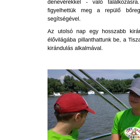
denevérekkel - való találkozásra
figyelhettük meg a repülő bőre
segítségével.
Az utolsó nap egy hosszabb kiránd
élővilágába pillanthattunk be, a Tis
kirándulás alkalmával.