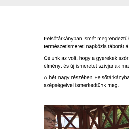
Felsőtárkányban ismét megrendeztük
természetismereti napközis táborát á
Célunk az volt, hogy a gyerekek szór
élményt és új ismeretet szívjanak ma
A hét nagy részében Felsőtárkányba
szépségeivel ismerkedtünk meg.