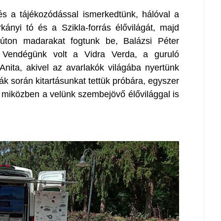
 és a tájékozódással ismerkedtünk, hálóval a
ányi tó és a Szikla-forrás élővilágát, majd
rkúton madarakat fogtunk be, Balázsi Péter
. Vendégünk volt a Vidra Verda, a guruló
nita, akivel az avarlakók világába nyertünk
rák során kitartásunkat tettük próbára, egyszer
miközben a velünk szembejövő élővilággal is