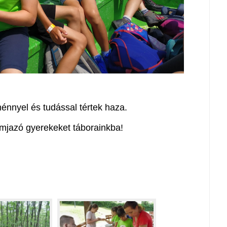
énnyel és tudással tértek haza.
zomjazó gyerekeket táborainkba!