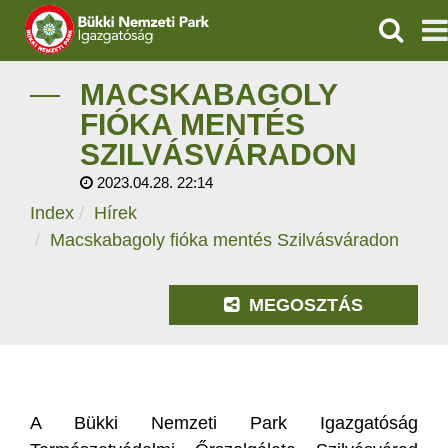
KERESÉ
IGAZGATÓSÁG
MACSKABAGOLY
FIÓKA MENTÉS
TERMÉSZETVÉDELEM
SZILVÁSVÁRADON
2023.04.28. 22:14
VÍZVÉDELEM
Index
Hírek
ÖKOTURIZMUS
Macskabagoly fióka mentés Szilvásváradon
OKTATÁS
MEGOSZTÁS
GEOPARKOK
KAPCSOLAT
A Bükki Nemzeti Park Igazgatóság