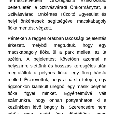
Természetvédelmi Őrszolgálata Szilvásvárad
belterületén a Szilvásváradi Önkormányzat, a
Szilvásváradi Önkéntes Tűzoltó Egyesület és
helyi önkéntesek segítségével macskabagoly
fióka mentést végzett.
Pénteken a reggeli órákban lakossági bejelentés
érkezett, melyből megtudtuk, hogy egy
macskabagoly fióka ül a park mellett, az út
szélén. A bejelentést követően azonnal a
helyszínre siettünk és hosszas keresgélés után
megtaláltuk a pelyhes fiókát egy öreg hársfa
mellett. Észrevettük, hogy a hársfa tetején, egy
ágcsonkon kialakult üregből egy másik pelyhes
fióka figyel minket. Egyértelművé vált
számunkra, hogy onnan pottyanhatott ki a
kezünkben lévő bagoly is. Szerencsére nem
sérült meg, ezért úgy döntöttünk, hogy