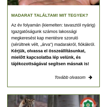
MADARAT TALÁLTAM! MIT TEGYEK?
Az év folyamán (kiemelten: tavasztól nyárig)
Igazgatóságunk számos lakossági
megkeresést kap mentésre szoruló
(sérültnek vélt, „árva”) madarakról, fiókákról.
Kérjük, olvassa el összeállításunkat,
mielőtt kapcsolatba lép velünk, és
tájékozottságával segítsen másnak is!
Tovább olvasom