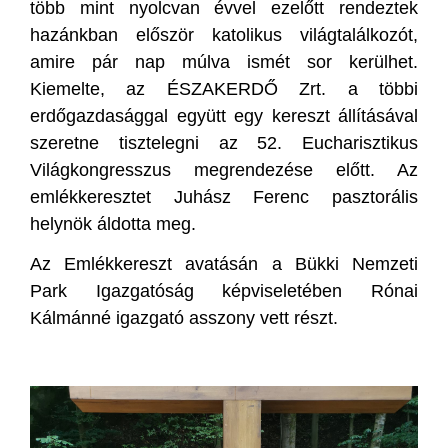
több mint nyolcvan évvel ezelőtt rendeztek
hazánkban először katolikus világtalálkozót,
amire pár nap múlva ismét sor kerülhet.
Kiemelte, az ÉSZAKERDŐ Zrt. a többi
erdőgazdasággal együtt egy kereszt állításával
szeretne tisztelegni az 52. Eucharisztikus
Világkongresszus megrendezése előtt. Az
emlékkeresztet Juhász Ferenc pasztorális
helynök áldotta meg.
Az Emlékkereszt avatásán a Bükki Nemzeti
Park Igazgatóság képviseletében Rónai
Kálmánné igazgató asszony vett részt.