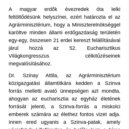
A magyar erdők évezredek óta lelki
feltöltődésünk helyszínei, ezért határozta el az
Agrárminisztérium, hogy a Miniszterelnökséggel
karöltve minden állami erdőgazdaság területén
egy-egy, összesen 21 erdei kereszt felállításával
járul hozzá az 52. Eucharisztikus
Világkongresszus célkitűzéseinek
megvalósításához.
Dr. Szinay Attila, az Agrárminisztérium
közigazgatási államtitkára kedden a Szinva
forrás melletti avató ünnepségen azt mondta,
ahogyan az eucharisztia az egyház életének
forrását jelenti, a Szinva-forrás a miskolci
emberek számára az élethez fontos vizet adja.
Innen ered ugyanis a Szinva-patak, amely