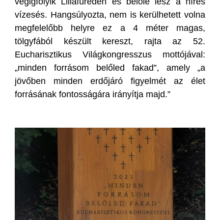
végigfolyik Lillafüreden és belőle lesz a híres
vízesés. Hangsúlyozta, nem is kerülhetett volna
megfelelőbb helyre ez a 4 méter magas,
tölgyfából készült kereszt, rajta az 52.
Eucharisztikus Világkongresszus mottójával:
„minden forrásom belőled fakad”, amely „a
jövőben minden erdőjáró figyelmét az élet
forrásának fontosságára irányítja majd.”