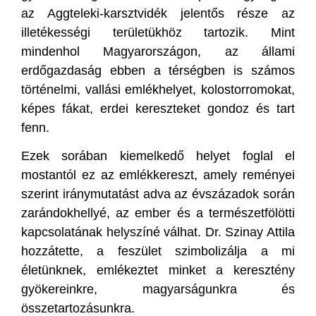
az Aggteleki-karsztvidék jelentős része az
illetékességi területükhöz tartozik. Mint
mindenhol Magyarországon, az állami
erdőgazdaság ebben a térségben is számos
történelmi, vallási emlékhelyet, kolostorromokat,
képes fákat, erdei kereszteket gondoz és tart
fenn.
Ezek sorában kiemelkedő helyet foglal el
mostantól ez az emlékkereszt, amely reményei
szerint iránymutatást adva az évszázadok során
zarándokhellyé, az ember és a természetfölötti
kapcsolatának helyszíné válhat. Dr. Szinay Attila
hozzátette, a feszület szimbolizálja a mi
életünknek, emlékeztet minket a keresztény
gyökereinkre, magyarságunkra és
összetartozásunkra.