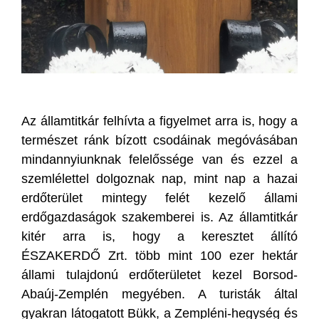
Az államtitkár felhívta a figyelmet arra is, hogy a
természet ránk bízott csodáinak megóvásában
mindannyiunknak felelőssége van és ezzel a
szemlélettel dolgoznak nap, mint nap a hazai
erdőterület mintegy felét kezelő állami
erdőgazdaságok szakemberei is. Az államtitkár
kitér arra is, hogy a keresztet állító
ÉSZAKERDŐ Zrt. több mint 100 ezer hektár
állami tulajdonú erdőterületet kezel Borsod-
Abaúj-Zemplén megyében. A turisták által
gyakran látogatott Bükk, a Zempléni-hegység és