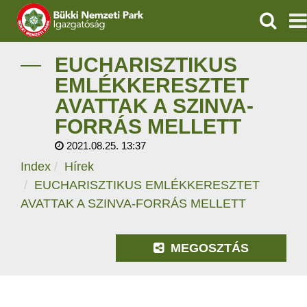
KERESÉ
IGAZGATÓSÁG
EUCHARISZTIKUS
EMLÉKKERESZTET
TERMÉSZETVÉDELEM
AVATTAK A SZINVA-
FORRÁS MELLETT
VÍZVÉDELEM
2021.08.25. 13:37
ÖKOTURIZMUS
Index
Hírek
EUCHARISZTIKUS EMLÉKKERESZTET
OKTATÁS
AVATTAK A SZINVA-FORRÁS MELLETT
GEOPARKOK
MEGOSZTÁS
KAPCSOLAT