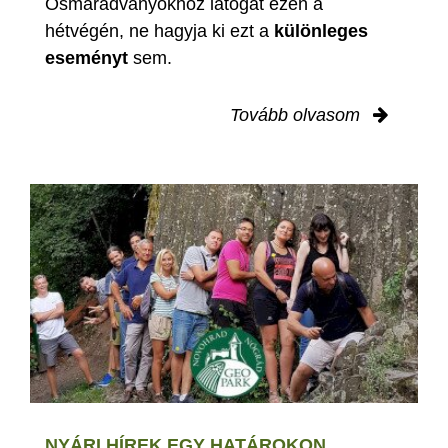
Ősmaradványokhoz látogat ezen a
hétvégén, ne hagyja ki ezt a
különleges
eseményt
sem.
Tovább olvasom
NYÁRI HÍREK EGY HATÁROKON