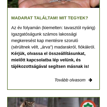
MADARAT TALÁLTAM! MIT TEGYEK?
Az év folyamán (kiemelten: tavasztól nyárig)
Igazgatóságunk számos lakossági
megkeresést kap mentésre szoruló
(sérültnek vélt, „árva”) madarakról, fiókákról.
Kérjük, olvassa el összeállításunkat,
mielőtt kapcsolatba lép velünk, és
tájékozottságával segítsen másnak is!
Tovább olvasom