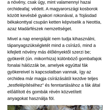
a növény, csak úgy, mint valamennyi hazai
orchideafaj; védett. A magyarországi kosborok
között kevésbé gyakori rokonával, a Tojásdad
békakonttyal csupán ketten képviselik a Neottia,
azaz Madárfészek nemzettséget.
Mivel a nap energiáját nem tudja kihasználni,
tápanyagszükségletét mind a csírázó, mind a
kifejlett növény más élőlényektől szerzi be;
gyökerét (ún. mikorrhiza) különböző gombafajok
fonalai hálózzák be, amelyek egyúttal fák
gyökereivel is kapcsolatban vannak, így az
orchidea már magja csírázásától kezdve teljes
„testfelépítéséhez” és fenntartásához a fák által
előállított és gombák révén közvetített
anyagokat használja föl.