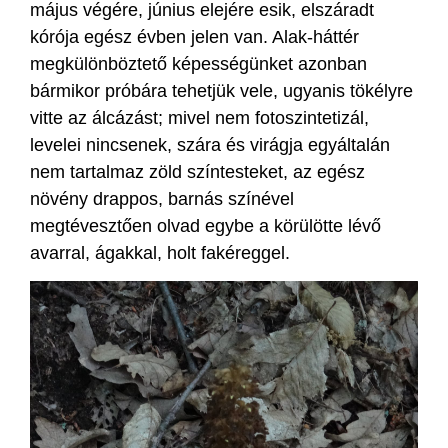
május végére, június elejére esik, elszáradt
kórója egész évben jelen van. Alak-háttér
megkülönböztető képességünket azonban
bármikor próbára tehetjük vele, ugyanis tökélyre
vitte az álcázást; mivel nem fotoszintetizál,
levelei nincsenek, szára és virágja egyáltalán
nem tartalmaz zöld színtesteket, az egész
növény drappos, barnás színével
megtévesztően olvad egybe a körülötte lévő
avarral, ágakkal, holt fakéreggel.