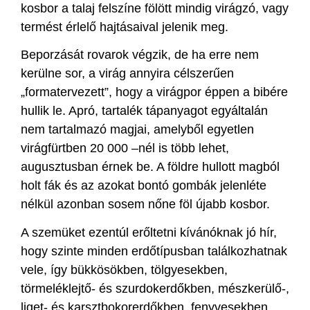
kosbor a talaj felszíne fölött mindig virágzó, vagy
termést érlelő hajtásaival jelenik meg.
Beporzását rovarok végzik, de ha erre nem
kerülne sor, a virág annyira célszerűen
„formatervezett”, hogy a virágpor éppen a bibére
hullik le. Apró, tartalék tápanyagot egyáltalán
nem tartalmazó magjai, amelyből egyetlen
virágfürtben 20 000 –nél is több lehet,
augusztusban érnek be. A földre hullott magból
holt fák és az azokat bontó gombák jelenléte
nélkül azonban sosem nőne föl újabb kosbor.
A szemüket ezentúl erőltetni kívánóknak jó hír,
hogy szinte minden erdőtípusban találkozhatnak
vele, így bükkösökben, tölgyesekben,
törmeléklejtő- és szurdokerdőkben, mészkerülő-,
liget- és karsztbokorerdőkben, fenyvesekben,