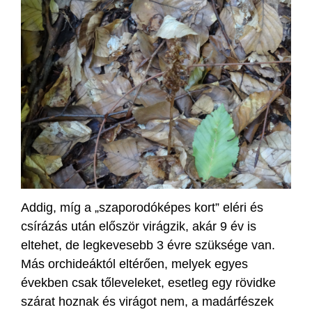
Addig, míg a „szaporodóképes kort” eléri és
csírázás után először virágzik, akár 9 év is
eltehet, de legkevesebb 3 évre szüksége van.
Más orchideáktól eltérően, melyek egyes
években csak tőleveleket, esetleg egy rövidke
szárat hoznak és virágot nem, a madárfészek