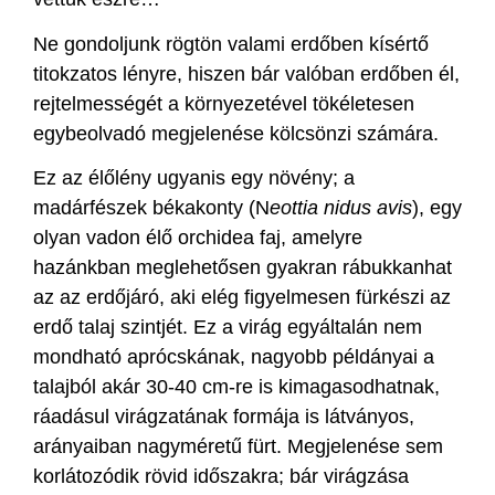
Ne gondoljunk rögtön valami erdőben kísértő
titokzatos lényre, hiszen bár valóban erdőben él,
rejtelmességét a környezetével tökéletesen
egybeolvadó megjelenése kölcsönzi számára.
Ez az élőlény ugyanis egy növény; a
madárfészek békakonty (N
eottia nidus avis
), egy
olyan vadon élő orchidea faj, amelyre
hazánkban meglehetősen gyakran rábukkanhat
az az erdőjáró, aki elég figyelmesen fürkészi az
erdő talaj szintjét. Ez a virág egyáltalán nem
mondható aprócskának, nagyobb példányai a
talajból akár 30-40 cm-re is kimagasodhatnak,
ráadásul virágzatának formája is látványos,
arányaiban nagyméretű fürt. Megjelenése sem
korlátozódik rövid időszakra; bár virágzása