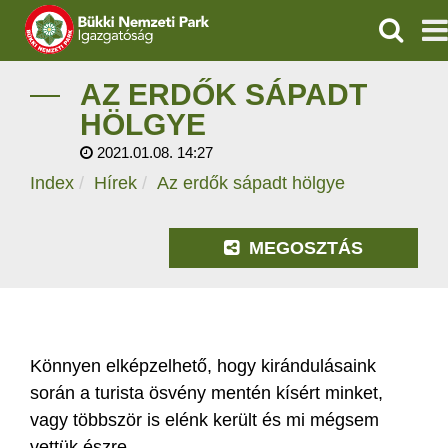
KERESÉ
IGAZGATÓSÁG
AZ ERDŐK SÁPADT
HÖLGYE
TERMÉSZETVÉDELEM
2021.01.08. 14:27
Index
Hírek
Az erdők sápadt hölgye
VÍZVÉDELEM
ÖKOTURIZMUS
MEGOSZTÁS
OKTATÁS
GEOPARKOK
Könnyen elképzelhető, hogy kirándulásaink
KAPCSOLAT
során a turista ösvény mentén kísért minket,
vagy többször is elénk került és mi mégsem
vettük észre…