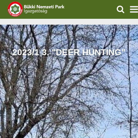
KERESÉ
IGAZGATÓSÁG
TERMÉSZETVÉDELEM
2023/1 3. "DEER HUNTING”
VÍZVÉDELEM
ÖKOTURIZMUS
OKTATÁS
GEOPARKOK
KAPCSOLAT