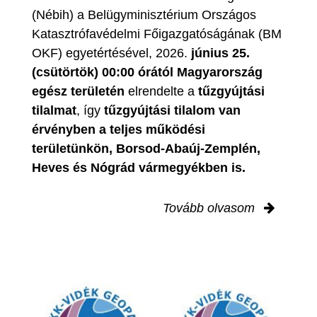
(Nébih) a Belügyminisztérium Országos
Katasztrófavédelmi Főigazgatóságának (BM
OKF) egyetértésével, 2026.
június 25.
(csütörtök) 00:00 órától Magyarország
egész területén
elrendelte a
tűzgyújtási
tilalmat
, így
tűzgyújtási tilalom van
érvényben
a teljes működési
területünkön, Borsod-Abaúj-Zemplén,
Heves és Nógrád vármegyékben is.
Tovább olvasom