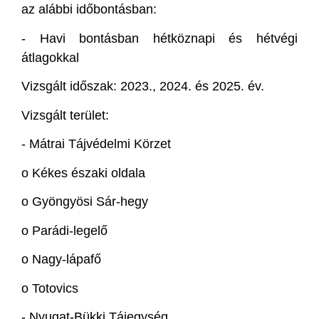
az alábbi időbontásban:
-
Havi bontásban hétköznapi és hétvégi
átlagokkal
Vizsgált időszak: 2023., 2024. és 2025. év.
Vizsgált terület:
-
Mátrai Tájvédelmi Körzet
o
Kékes északi oldala
o Gyöngyösi Sár-hegy
o
Parádi-legelő
o
Nagy-lápafő
o
Totovics
-
Nyugat-Bükki Tájegység