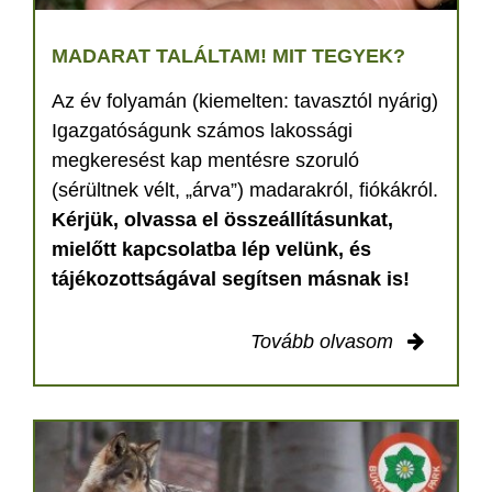
MADARAT TALÁLTAM! MIT TEGYEK?
Az év folyamán (kiemelten: tavasztól nyárig)
Igazgatóságunk számos lakossági
megkeresést kap mentésre szoruló
(sérültnek vélt, „árva”) madarakról, fiókákról.
Kérjük, olvassa el összeállításunkat,
mielőtt kapcsolatba lép velünk, és
tájékozottságával segítsen másnak is!
Tovább olvasom