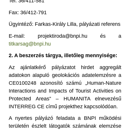
Tel: 36/411-581
Fax: 36/412-791
Ügyintéző: Farkas-Király Lilla, pályázati referens
E-mail: projektiroda@bnpi.hu és a
titkarsag@bnpi.hu
2. A beszerzés tárgya, illetőleg mennyisége:
Az ajánlatkérő pályázatot hirdet aggregált
adatokon alapuló geolokációs adatelemzésre a
CE0100248 azonosító számú „Human-Nature
Interactions and Impacts of Tourist Activities on
Protected Areas” – HUMANITA elnevezésű
INTERREG CE című projekthez kapcsolódóan.
A nyertes pályázó feladata a BNPI működési
területén észlelt látogatók számának elemzése