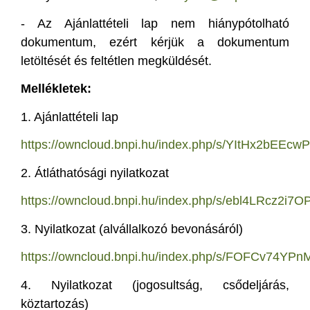
-
Az Ajánlattételi lap nem hiánypótolható
dokumentum, ezért kérjük a dokumentum
letöltését és feltétlen megküldését.
Mellékletek:
1.
Ajánlattételi lap
https://owncloud.bnpi.hu/index.php/s/YItHx2bEEc
2. Átláthatósági nyilatkozat
https://owncloud.bnpi.hu/index.php/s/ebl4LRcz2i7O
3. Nyilatkozat (alvállalkozó bevonásáról)
https://owncloud.bnpi.hu/index.php/s/FOFCv74Y
4. Nyilatkozat (jogosultság, csődeljárás,
köztartozás)