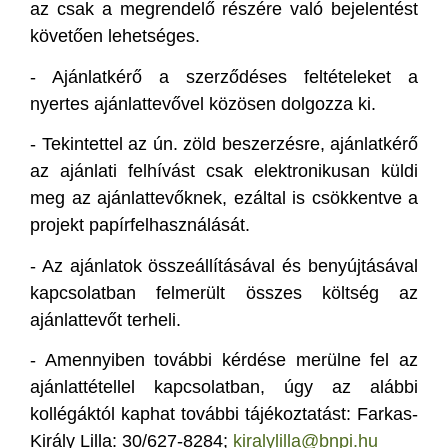
az csak a megrendelő részére való bejelentést
követően lehetséges.
-
Ajánlatkérő a szerződéses feltételeket a
nyertes ajánlattevővel közösen dolgozza ki.
-
Tekintettel az ún. zöld beszerzésre, ajánlatkérő
az ajánlati felhívást csak elektronikusan küldi
meg az ajánlattevőknek, ezáltal is csökkentve a
projekt papírfelhasználását.
-
Az ajánlatok összeállításával és benyújtásával
kapcsolatban felmerült összes költség az
ajánlattevőt terheli.
-
Amennyiben további kérdése merülne fel az
ajánlattétellel kapcsolatban, úgy az alábbi
kollégáktól kaphat további tájékoztatást: Farkas-
Király Lilla: 30/627-8284;
kiralylilla@bnpi.hu