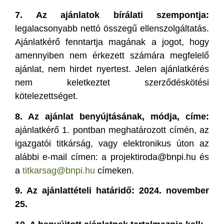
7. Az ajánlatok bírálati szempontja:
legalacsonyabb nettó összegű ellenszolgáltatás.
Ajánlatkérő fenntartja magának a jogot, hogy
amennyiben nem érkezett számára megfelelő
ajánlat, nem hirdet nyertest. Jelen ajánlatkérés
nem keletkeztet szerződéskötési
kötelezettséget.
8. Az ajánlat benyújtásának, módja, címe:
ajánlatkérő 1. pontban meghatározott címén, az
igazgatói titkárság, vagy elektronikus úton az
alábbi e-mail címen: a projektiroda@bnpi.hu és
a
titkarsag@bnpi.hu
címeken.
9. Az ajánlattételi határidő:
2024. november
25.