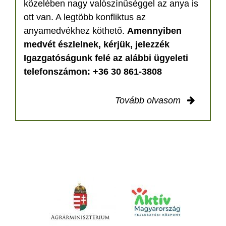
közelében nagy valószínűséggel az anya is
ott van. A legtöbb konfliktus az
anyamedvékhez köthető.
Amennyiben
medvét észlelnek, kérjük, jelezzék
Igazgatóságunk felé az alábbi ügyeleti
telefonszámon: +36 30 861-3808
Tovább olvasom