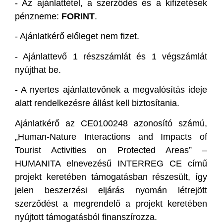
-
Az ajánlattétel, a szerződés és a kifizetések
pénzneme:
FORINT
.
-
Ajánlatkérő előleget nem fizet.
-
Ajánlattevő 1 részszámlát és 1 végszámlát
nyújthat be.
-
A nyertes ajánlattevőnek a megvalósítás ideje
alatt rendelkezésre állást kell biztosítania.
Ajánlatkérő az CE0100248 azonosító számú,
„Human-Nature Interactions and Impacts of
Tourist Activities on Protected Areas” –
HUMANITA elnevezésű INTERREG CE című
projekt keretében támogatásban részesült, így
jelen beszerzési eljárás nyomán létrejött
szerződést a megrendelő a projekt keretében
nyújtott támogatásból finanszírozza.