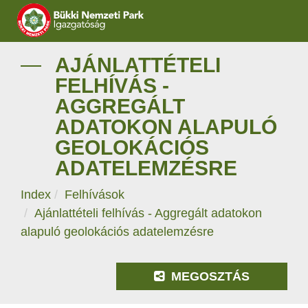
IGAZGATÓSÁG
AJÁNLATTÉTELI
FELHÍVÁS -
TERMÉSZETVÉDELEM
AGGREGÁLT
ADATOKON ALAPULÓ
VÍZVÉDELEM
GEOLOKÁCIÓS
ÖKOTURIZMUS
ADATELEMZÉSRE
Index
Felhívások
OKTATÁS
Ajánlattételi felhívás - Aggregált adatokon
GEOPARKOK
alapuló geolokációs adatelemzésre
KAPCSOLAT
MEGOSZTÁS