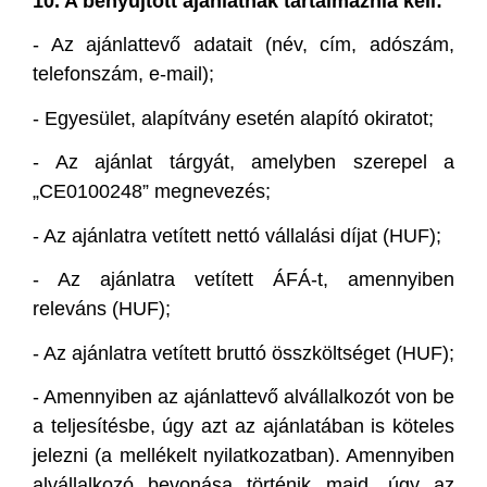
10. A benyújtott ajánlatnak tartalmaznia kell:
-
Az ajánlattevő adatait (név, cím, adószám,
telefonszám, e-mail);
-
Egyesület, alapítvány esetén alapító okiratot;
-
Az ajánlat tárgyát, amelyben szerepel a
„CE0100248” megnevezés;
-
Az ajánlatra vetített nettó vállalási díjat (HUF);
-
Az ajánlatra vetített ÁFÁ-t, amennyiben
releváns (HUF);
-
Az ajánlatra vetített bruttó összköltséget (HUF);
-
Amennyiben az ajánlattevő alvállalkozót von be
a teljesítésbe, úgy azt az ajánlatában is köteles
jelezni (a mellékelt nyilatkozatban). Amennyiben
alvállalkozó bevonása történik majd, úgy az