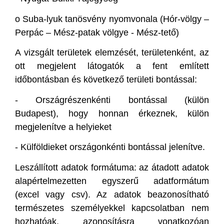
o
Suba-lyuk tanösvény nyomvonala (Hór-völgy –
Perpác – Mész-patak völgye - Mész-tető)
A vizsgált területek elemzését, területenként, az
ott megjelent látogatók a fent említett
időbontásban és következő területi bontással:
-
Országrészenkénti bontással (külön
Budapest), hogy honnan érkeznek, külön
megjelenítve a helyieket
-
Külföldieket országonkénti bontással jelenítve.
Leszállított adatok formátuma: az átadott adatok
alapértelmezetten egyszerű adatformátum
(excel vagy csv). Az adatok beazonosítható
természetes személyekkel kapcsolatban nem
hozhatóak, azonosításra vonatkozóan