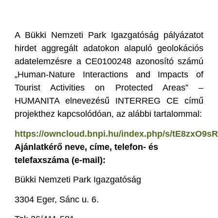
A Bükki Nemzeti Park Igazgatóság pályázatot
hirdet aggregált adatokon alapuló geolokációs
adatelemzésre a CE0100248 azonosító számú
„Human-Nature Interactions and Impacts of
Tourist Activities on Protected Areas” –
HUMANITA elnevezésű INTERREG CE című
projekthez kapcsolódóan, az alábbi tartalommal:
https://owncloud.bnpi.hu/index.php/s/tE8zxO9s
Ajánlatkérő neve, címe, telefon- és
telefaxszáma (e-mail):
Bükki Nemzeti Park Igazgatóság
3304 Eger, Sánc u. 6.