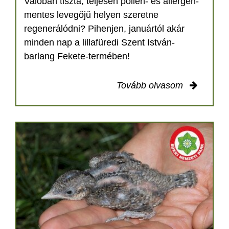
Valóban tiszta, teljesen pollen- és allergén-
mentes levegőjű helyen szeretne
regenerálódni? Pihenjen, januártól akár
minden nap a lillafüredi Szent István-
barlang Fekete-termében!
Tovább olvasom