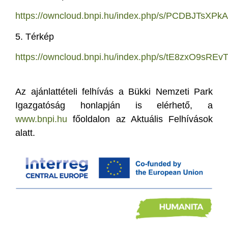
https://owncloud.bnpi.hu/index.php/s/PCDBJTsXPk
5. Térkép
https://owncloud.bnpi.hu/index.php/s/tE8zxO9sREv
Az ajánlattételi felhívás a Bükki Nemzeti Park
Igazgatóság honlapján is elérhető, a
www.bnpi.hu
főoldalon az Aktuális Felhívások
alatt.