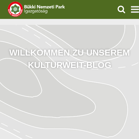
KERESÉ
IGAZGATÓSÁG
TERMÉSZETVÉDELEM
​WILLKOMMEN ZU UNSEREM
VÍZVÉDELEM
KULTURWEIT-BLOG
ÖKOTURIZMUS
OKTATÁS
GEOPARKOK
KAPCSOLAT