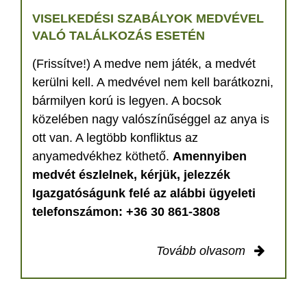
VISELKEDÉSI SZABÁLYOK MEDVÉVEL
VALÓ TALÁLKOZÁS ESETÉN
(Frissítve!) A medve nem játék, a medvét
kerülni kell. A medvével nem kell barátkozni,
bármilyen korú is legyen. A bocsok
közelében nagy valószínűséggel az anya is
ott van. A legtöbb konfliktus az
anyamedvékhez köthető.
Amennyiben
medvét észlelnek, kérjük, jelezzék
Igazgatóságunk felé az alábbi ügyeleti
telefonszámon: +36 30 861-3808
Tovább olvasom