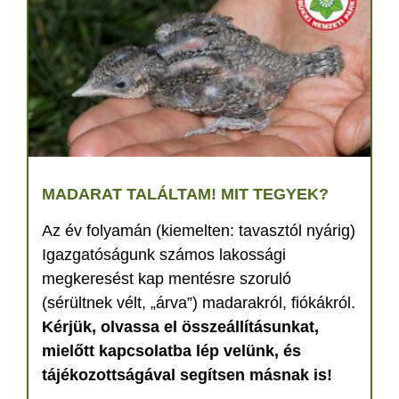
MADARAT TALÁLTAM! MIT TEGYEK?
Az év folyamán (kiemelten: tavasztól nyárig)
Igazgatóságunk számos lakossági
megkeresést kap mentésre szoruló
(sérültnek vélt, „árva”) madarakról, fiókákról.
Kérjük, olvassa el összeállításunkat,
mielőtt kapcsolatba lép velünk, és
tájékozottságával segítsen másnak is!