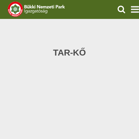
KERESÉ
IGAZGATÓSÁG
TERMÉSZETVÉDELEM
TAR-KŐ
VÍZVÉDELEM
ÖKOTURIZMUS
OKTATÁS
GEOPARKOK
KAPCSOLAT