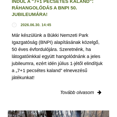
INDUL A "7+1 PECSÉTES KALAND":
RÁHANGOLÓDÁS A BNPI 50.
JUBILEUMÁRA!
2026.06.30. 14:45
Már készülünk a Bükki Nemzeti Park
Igazgatóság (BNPI) alapításának közelgő,
50 éves évfordulójára. Szeretnénk, ha
látogatóinkkal együtt hangolódnánk a jeles
jubileumra, ezért idén július 1-jétől elindítjuk
a „7+1 pecsétes kaland” elnevezésű
játékunkat!
Tovább olvasom