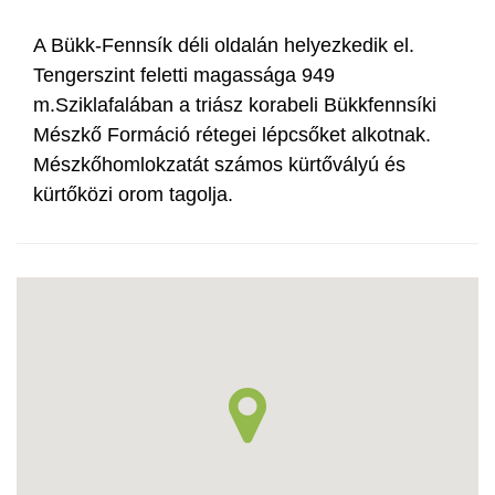
A Bükk-Fennsík déli oldalán helyezkedik el.
Tengerszint feletti magassága 949
m.Sziklafalában a triász korabeli Bükkfennsíki
Mészkő Formáció rétegei lépcsőket alkotnak.
Mészkőhomlokzatát számos kürtővályú és
kürtőközi orom tagolja.