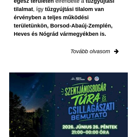
egész területén
elrendelte a
tűzgyújtási
tilalmat
, így
tűzgyújtási tilalom van
érvényben
a teljes működési
területünkön, Borsod-Abaúj-Zemplén,
Heves és Nógrád vármegyékben is.
Tovább olvasom