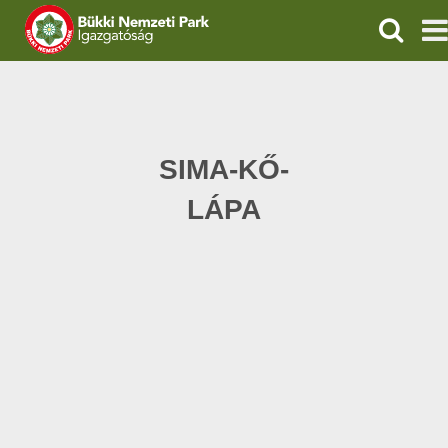
KERESÉ
IGAZGATÓSÁG
TERMÉSZETVÉDELEM
SIMA-KŐ-
VÍZVÉDELEM
LÁPA
ÖKOTURIZMUS
OKTATÁS
GEOPARKOK
KAPCSOLAT