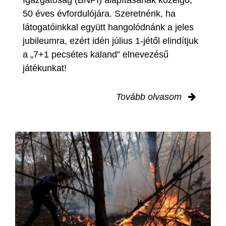
Igazgatóság (BNPI) alapításának közelgő,
50 éves évfordulójára. Szeretnénk, ha
látogatóinkkal együtt hangolódnánk a jeles
jubileumra, ezért idén július 1-jétől elindítjuk
a „7+1 pecsétes kaland” elnevezésű
játékunkat!
Tovább olvasom