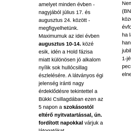
Nem
amelyet minden évben -
(BN
nagyjából július 17. és
köz
augusztus 24. között -
évf
megfigyelhetünk.
ha 
Maximumuk az idei évben
han
augusztus 10-14.
közé
jubi
esik, idén a Hold fázisa
1-jé
miatt különösen jó alkalom
pec
nyílik sok hullócsillag
eln
észlelésére. A látványos égi
jelenség iránti nagy
érdeklődésre tekintettel a
Bükki Csillagdában ezen az
5 napon a
szokásostól
eltérő nyitvatartással, ún.
fordított napokkal
várjuk a
látogatókat.