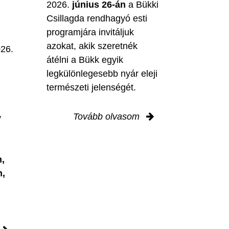
2026.
június 26-án
a Bükki
Csillagda rendhagyó esti
programjára invitáljuk
M
azokat, akik szeretnék
026.
átélni a Bükk egyik
legkülönlegesebb nyár eleji
természeti jelenségét.
Tovább olvasom
y
,
n,