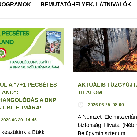
PROGRAMOK
BEMUTATÓHELYEK, LÁTNIVALÓK
UL A "7+1 PECSÉTES
AKTUÁLIS TŰZGYÚJT
LAND":
TILALOM
HANGOLÓDÁS A BNPI
2026.06.25. 08:00
. JUBILEUMÁRA!
A Nemzeti Élelmiszerlán
2026.06.30. 14:45
biztonsági Hivatal (Nébi
 készülünk a Bükki
Belügyminisztérium