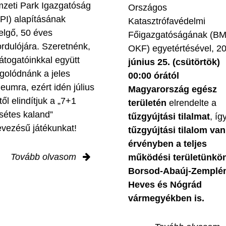
zeti Park Igazgatóság
Országos
PI) alapításának
Katasztrófavédelmi
elgő, 50 éves
Főigazgatóságának (B
ordulójára. Szeretnénk,
OKF) egyetértésével, 2
látogatóinkkal együtt
június 25. (csütörtök)
golódnánk a jeles
00:00 órától
leumra, ezért idén július
Magyarország egész
től elindítjuk a „7+1
területén
elrendelte a
sétes kaland”
tűzgyújtási tilalmat
, íg
evezésű játékunkat!
tűzgyújtási tilalom van
érvényben
a teljes
Tovább olvasom
működési területünkön
Borsod-Abaúj-Zemplé
Heves és Nógrád
vármegyékben is.