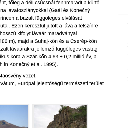
ént, főleg a déli csúcsnál fennmaradt a kürtő
arna lávafoszlányokkal (Gaál és Konečný
rincen a bazalt függőleges elválását
utal. Ezen keresztül jutott a láva a felszínre
 hosszú kifolyt lávaár maradványai
(486 m), majd a Suhaj-kőn és a Cserép-kőn
alt lávaárakra jellemző függőleges vastag
ikus kora a Szár-kőn 4,63 ± 0,2 millió év, a
h in Konečný et al. 1995).
istaösvény vezet.
vátum, Európai jelentőségű természeti terület