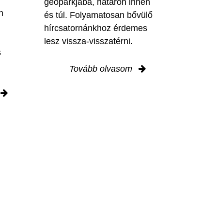
geoparkjába, határon innen
n
és túl. Folyamatosan bővülő
hírcsatornánkhoz érdemes
lesz vissza-visszatérni.
s
Tovább olvasom