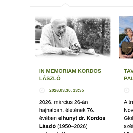
IN MEMORIAM KORDOS
TA
LÁSZLÓ
PA
2026.03.30. 13:35
2026. március 26-án
A t
hajnalban, életének 76.
Nov
évében
elhunyt dr. Kordos
Glo
László
(1950–2026)
szé