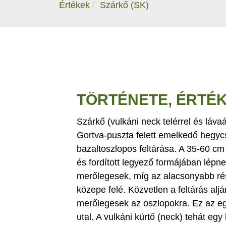
Értékek
Szárkő (SK)
TÖRTÉNETE, ÉRTÉ
Szárkő (vulkáni neck telérrel és láva
Gortva-puszta felett emelkedő hegyc
bazaltoszlopos feltárása. A 35-60 c
és fordított legyező formájában lépn
merőlegesek, míg az alacsonyabb ré
közepe felé. Közvetlen a feltárás a
merőlegesek az oszlopokra. Ez az eg
utal. A vulkáni kürtő (neck) tehát egy