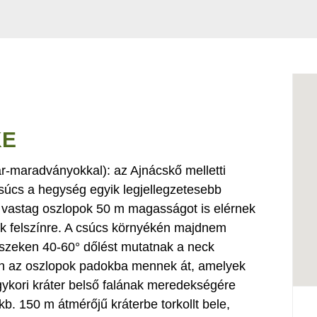
KE
ár-maradványokkal): az Ajnácskő melletti
súcs a hegység egyik legjellegzetesebb
m vastag oszlopok 50 m magasságot is elérnek
ek felszínre. A csúcs környékén majdnem
szeken 40-60° dőlést mutatnak a neck
lján az oszlopok padokba mennek át, amelyek
ykori kráter belső falának meredekségére
 kb. 150 m átmérőjű kráterbe torkollt bele,