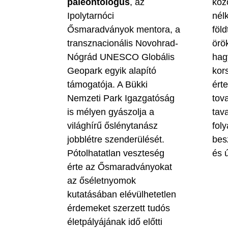
paleontológus
, az
köz
Ipolytarnóci
nél
Ősmaradványok mentora, a
föld
transznacionális Novohrad-
örö
Nógrád UNESCO Globális
hag
Geopark egyik alapító
kor
támogatója. A Bükki
ért
Nemzeti Park Igazgatóság
tova
is mélyen gyászolja a
tav
világhírű őslénytanász
fol
jobblétre szenderülését.
bes
Pótolhatatlan veszteség
és ú
érte az Ősmaradványokat
az őséletnyomok
kutatásában elévülhetetlen
érdemeket szerzett tudós
életpályájának idő előtti