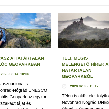
VASZ A HATÁRTALAN
TÉLI, MÉGIS
LÓC GEOPARKBAN
MELENGETŐ HÍREK A
HATÁRTALAN
2026.03.14. 10:06
GEOPARKBÓL
ransznacionális
2026.02.05. 13:12
ohrad-Nógrád UNESCO
Télen is aktív élet folyik 
bális Geopark az egykor
Novohrad-Nógrád UN
tszakadt tájat és
Globális Geoparkban,