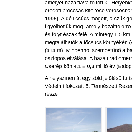
amelyet bazaltláva töltött ki. Helyenk
eredeti breccsás kitöltése vörösesb
1995). A déli csúcs mögött, a szűk ge
figyelhetjük meg, amely bazalttelérre 
és folyt észak felé. A mintegy 1,5 km
megtalálhatók a főcsúcs környékén 
(414 m). Mindenhol szembetűnő a baz
oszlopos elválása. A bazalt radiometr
Cserép-kőn 4,1 ± 0,3 millió év (Balog
A helyszínen át egy zöld jelölésű tur
Védelmi fokozat: 5, Természeti Rezer
része