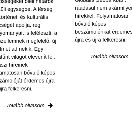
össégeket öleli határok
ráadásul nem akármilye
küli egységbe. A térség
hírekkel. Folyamatosan
történeti és kulturális
bővülő képes
kségét ápolja, régi
beszámolónkat érdeme
yományait is feléleszti, a
újra és újra felkeresni.
szellemnek megfelelő, új
elmet ad nekik. Egy
Tovább olvasom
tűnt világot elevenít fel,
aszi híreinek
yamatosan bővülő képes
zámolóját érdemes újra
jra felkeresni.
Tovább olvasom