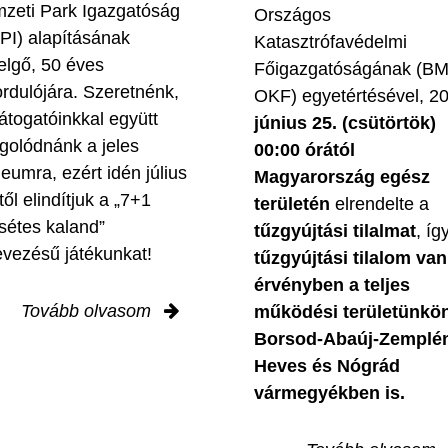
zeti Park Igazgatóság
Országos
PI) alapításának
Katasztrófavédelmi
elgő, 50 éves
Főigazgatóságának (B
ordulójára. Szeretnénk,
OKF) egyetértésével, 2
látogatóinkkal együtt
június 25. (csütörtök)
golódnánk a jeles
00:00 órától
leumra, ezért idén július
Magyarország egész
től elindítjuk a „7+1
területén
elrendelte a
sétes kaland”
tűzgyújtási tilalmat
, íg
evezésű játékunkat!
tűzgyújtási tilalom van
érvényben
a teljes
Tovább olvasom
működési területünkön
Borsod-Abaúj-Zemplé
Heves és Nógrád
vármegyékben is.