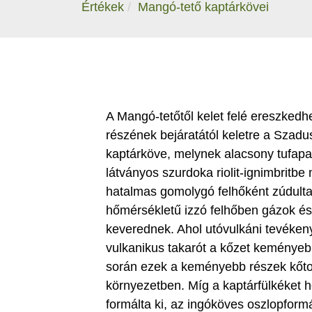
Értékek
Mangó-tető kaptárkövei
A Mangó-tetőtől kelet felé ereszkedh
részének bejáratától keletre a Szadus
kaptárköve, melynek alacsony tufapad
látványos szurdoka riolit-ignimbritbe
hatalmas gomolygó felhőként zúdultak
hőmérsékletű izzó felhőben gázok és 
keverednek. Ahol utóvulkáni tevéken
vulkanikus takarót a kőzet keményebb
során ezek a keményebb részek kőto
környezetben. Míg a kaptárfülkéket h
formálta ki, az ingóköves oszlopformá