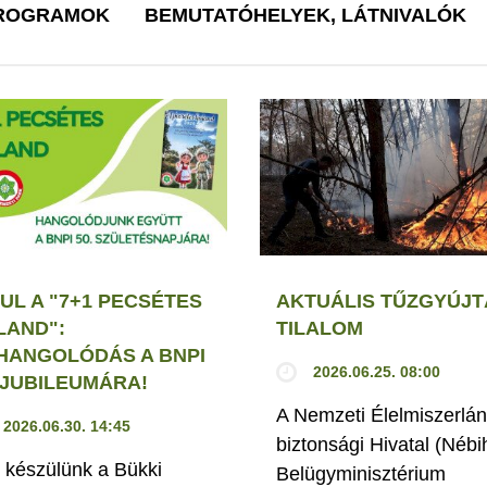
PROGRAMOK
BEMUTATÓHELYEK, LÁTNIVALÓK
UL A "7+1 PECSÉTES
AKTUÁLIS TŰZGYÚJT
LAND":
TILALOM
HANGOLÓDÁS A BNPI
2026.06.25. 08:00
. JUBILEUMÁRA!
A Nemzeti Élelmiszerlán
2026.06.30. 14:45
biztonsági Hivatal (Nébi
 készülünk a Bükki
Belügyminisztérium