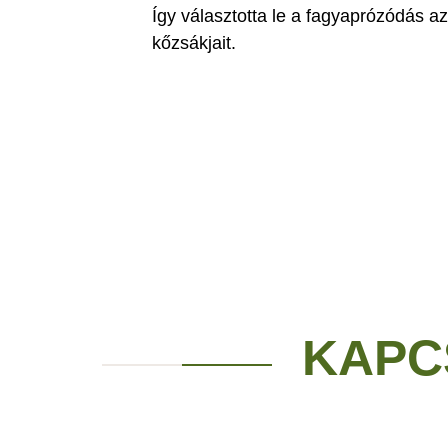
Így választotta le a fagyaprózódás az
kőzsákjait.
KAPC