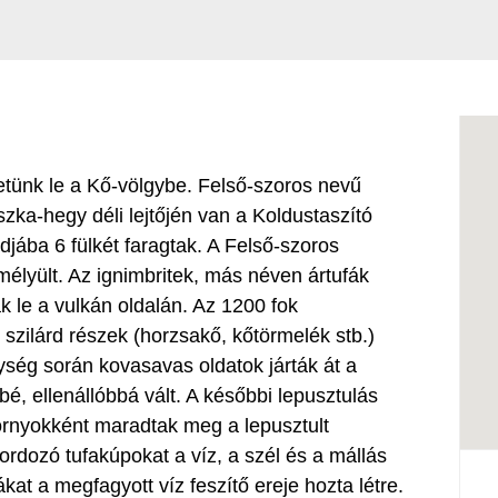
etünk le a Kő-völgybe. Felső-szoros nevű
zka-hegy déli lejtőjén van a Koldustaszító
jába 6 fülkét faragtak. A Felső-szoros
 mélyült. Az ignimbritek, más néven ártufák
 le a vulkán oldalán. Az 1200 fok
szilárd részek (horzsakő, kőtörmelék stb.)
ység során kovasavas oldatok járták át a
é, ellenállóbbá vált. A későbbi lepusztulás
rnyokként maradtak meg a lepusztult
ordozó tufakúpokat a víz, a szél és a mállás
kat a megfagyott víz feszítő ereje hozta létre.