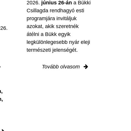
2026.
június 26-án
a Bükki
Csillagda rendhagyó esti
programjára invitáljuk
M
azokat, akik szeretnék
026.
átélni a Bükk egyik
legkülönlegesebb nyár eleji
természeti jelenségét.
Tovább olvasom
y
,
n,