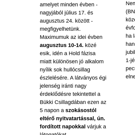
Nem
amelyet minden évben -
(BN
nagyjából július 17. és
köz
augusztus 24. között -
évf
megfigyelhetünk.
ha 
Maximumuk az idei évben
han
augusztus 10-14.
közé
jubi
esik, idén a Hold fázisa
1-jé
miatt különösen jó alkalom
pec
nyílik sok hullócsillag
eln
észlelésére. A látványos égi
jelenség iránti nagy
érdeklődésre tekintettel a
Bükki Csillagdában ezen az
5 napon a
szokásostól
eltérő nyitvatartással, ún.
fordított napokkal
várjuk a
látogatókat.