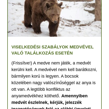
VISELKEDÉSI SZABÁLYOK MEDVÉVEL
VALÓ TALÁLKOZÁS ESETÉN
(Frissítve!) A medve nem játék, a medvét
kerülni kell. A medvével nem kell barátkozni,
bármilyen korú is legyen. A bocsok
közelében nagy valószínűséggel az anya is
ott van. A legtöbb konfliktus az
anyamedvékhez köthető.
Amennyiben
medvét észlelnek, kérjük, jelezzék
Igazgatóságunk felé az alábbi ügyeleti