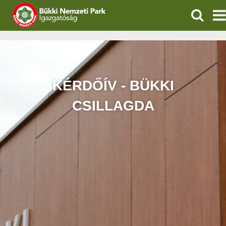
KERESÉ
IGAZGATÓSÁG
TERMÉSZETVÉDELEM
KÉRDŐÍV - BÜKKI
VÍZVÉDELEM
CSILLAGDA
ÖKOTURIZMUS
OKTATÁS
GEOPARKOK
KAPCSOLAT