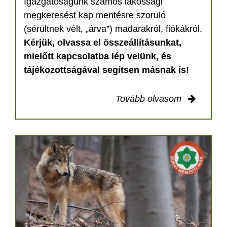
Igazgatóságunk számos lakossági
megkeresést kap mentésre szoruló
(sérültnek vélt, „árva”) madarakról, fiókákról.
Kérjük, olvassa el összeállításunkat,
mielőtt kapcsolatba lép velünk, és
tájékozottságával segítsen másnak is!
Tovább olvasom