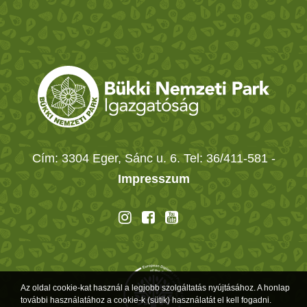
Cím: 3304 Eger, Sánc u. 6. Tel: 36/411-581
-
Impresszum
Az oldal cookie-kat használ a legjobb szolgáltatás nyújtásához. A honlap
további használatához a cookie-k (sütik) használatát el kell fogadni.