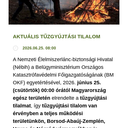
AKTUÁLIS TŰZGYÚJTÁSI TILALOM
2026.06.25. 08:00
A Nemzeti Élelmiszerlánc-biztonsági Hivatal
(Nébih) a Belügyminisztérium Országos
Katasztrófavédelmi Főigazgatóságának (BM
OKF) egyetértésével, 2026.
június 25.
(csütörtök) 00:00 órától Magyarország
egész területén
elrendelte a
tűzgyújtási
tilalmat
, így
tűzgyújtási tilalom van
érvényben
a teljes működési
területünkön, Borsod-Abaúj-Zemplén,