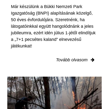
Már készülünk a Bükki Nemzeti Park
Igazgatóság (BNPI) alapításának közelgő,
50 éves évfordulójára. Szeretnénk, ha
látogatóinkkal együtt hangolódnánk a jeles
jubileumra, ezért idén július 1-jétől elindítjuk
a „7+1 pecsétes kaland” elnevezésű
játékunkat!
Tovább olvasom