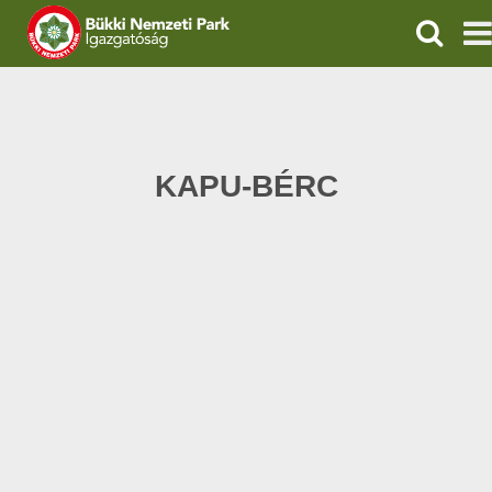
KERESÉ
IGAZGATÓSÁG
TERMÉSZETVÉDELEM
KAPU-BÉRC
VÍZVÉDELEM
ÖKOTURIZMUS
OKTATÁS
GEOPARKOK
KAPCSOLAT