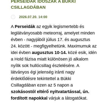
PERSEIDÁK IDŐSZAK A BÜKKI
CSILLAGDÁBAN
2026.07.20. 14:00
A
Perseidák
az egyik legismertebb és
leglátványosabb meteorraj, amelyet minden
évben - nagyjából július 17. és augusztus
24. között - megfigyelhetünk. Maximumuk az
idei évben
augusztus 10-14.
közé esik, idén
a Hold fázisa miatt különösen jó alkalom
nyílik sok hullócsillag észlelésére. A
látványos égi jelenség iránti nagy
érdeklődésre tekintettel a Bükki
Csillagdában ezen az 5 napon a
szokásostól eltérő nyitvatartással, ún.
fordított napokkal
várjuk a látogatókat.