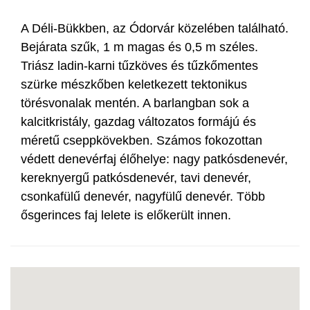
A Déli-Bükkben, az Ódorvár közelében található.
Bejárata szűk, 1 m magas és 0,5 m széles.
Triász ladin-karni tűzköves és tűzkőmentes
szürke mészkőben keletkezett tektonikus
törésvonalak mentén. A barlangban sok a
kalcitkristály, gazdag változatos formájú és
méretű cseppkövekben. Számos fokozottan
védett denevérfaj élőhelye: nagy patkósdenevér,
kereknyergű patkósdenevér, tavi denevér,
csonkafülű denevér, nagyfülű denevér. Több
ősgerinces faj lelete is előkerült innen.