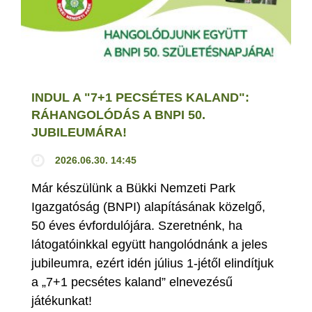
INDUL A "7+1 PECSÉTES KALAND":
RÁHANGOLÓDÁS A BNPI 50.
JUBILEUMÁRA!
2026.06.30. 14:45
Már készülünk a Bükki Nemzeti Park
Igazgatóság (BNPI) alapításának közelgő,
50 éves évfordulójára. Szeretnénk, ha
látogatóinkkal együtt hangolódnánk a jeles
jubileumra, ezért idén július 1-jétől elindítjuk
a „7+1 pecsétes kaland” elnevezésű
játékunkat!