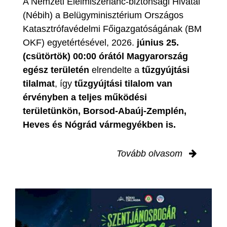
A Nemzeti Élelmiszerlánc-biztonsági Hivatal
(Nébih) a Belügyminisztérium Országos
Katasztrófavédelmi Főigazgatóságának (BM
OKF) egyetértésével, 2026.
június 25.
(csütörtök) 00:00 órától Magyarország
egész területén
elrendelte a
tűzgyújtási
tilalmat
, így
tűzgyújtási tilalom van
érvényben
a teljes működési
területünkön, Borsod-Abaúj-Zemplén,
Heves és Nógrád vármegyékben is.
Tovább olvasom