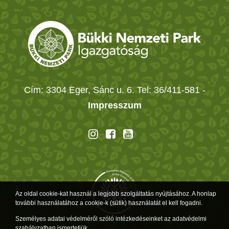
Cím: 3304 Eger, Sánc u. 6. Tel: 36/411-581
-
Impresszum
Az oldal cookie-kat használ a legjobb szolgáltatás nyújtásához. A honlap
további használatához a cookie-k (sütik) használatát el kell fogadni.
Személyes adatai védelméről szóló intézkedéseinket az adatvédelmi
szabályzatban ismertetjük.