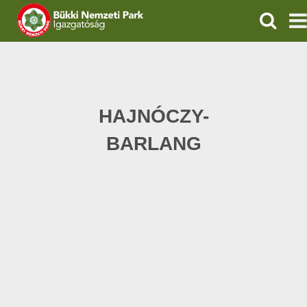
KERESÉ
IGAZGATÓSÁG
TERMÉSZETVÉDELEM
HAJNÓCZY-
VÍZVÉDELEM
BARLANG
ÖKOTURIZMUS
OKTATÁS
GEOPARKOK
KAPCSOLAT