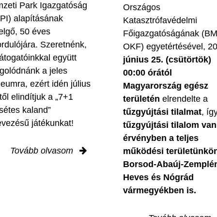
zeti Park Igazgatóság
Országos
PI) alapításának
Katasztrófavédelmi
elgő, 50 éves
Főigazgatóságának (B
ordulójára. Szeretnénk,
OKF) egyetértésével, 2
látogatóinkkal együtt
június 25. (csütörtök)
golódnánk a jeles
00:00 órától
leumra, ezért idén július
Magyarország egész
től elindítjuk a „7+1
területén
elrendelte a
sétes kaland”
tűzgyújtási tilalmat
, íg
evezésű játékunkat!
tűzgyújtási tilalom van
érvényben
a teljes
Tovább olvasom
működési területünkön
Borsod-Abaúj-Zemplé
Heves és Nógrád
vármegyékben is.