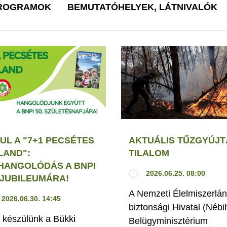
PROGRAMOK
BEMUTATÓHELYEK, LÁTNIVALÓK
UL A "7+1 PECSÉTES
AKTUÁLIS TŰZGYÚJT
LAND":
TILALOM
HANGOLÓDÁS A BNPI
2026.06.25. 08:00
. JUBILEUMÁRA!
A Nemzeti Élelmiszerlán
2026.06.30. 14:45
biztonsági Hivatal (Nébi
 készülünk a Bükki
Belügyminisztérium