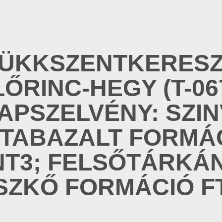
ÜKKSZENTKERESZ
LŐRINC-HEGY (T-06
APSZELVÉNY: SZIN
TABAZALT FORMÁ
NT3; FELSŐTÁRKÁN
SZKŐ FORMÁCIÓ FT