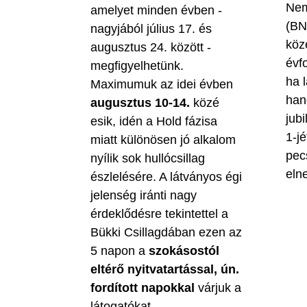
Nem
amelyet minden évben -
(BN
nagyjából július 17. és
köz
augusztus 24. között -
évf
megfigyelhetünk.
ha 
Maximumuk az idei évben
han
augusztus 10-14.
közé
jubi
esik, idén a Hold fázisa
1-jé
miatt különösen jó alkalom
pec
nyílik sok hullócsillag
eln
észlelésére. A látványos égi
jelenség iránti nagy
érdeklődésre tekintettel a
Bükki Csillagdában ezen az
5 napon a
szokásostól
eltérő nyitvatartással, ún.
fordított napokkal
várjuk a
látogatókat.