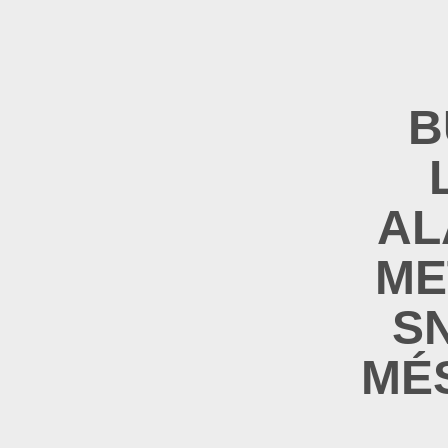
B
AL
ME
S
MÉ