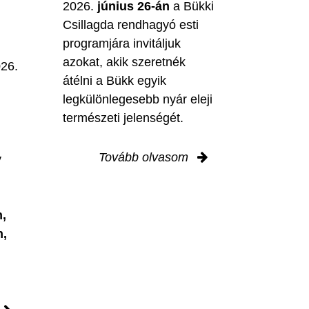
2026.
június 26-án
a Bükki
Csillagda rendhagyó esti
programjára invitáljuk
M
azokat, akik szeretnék
026.
átélni a Bükk egyik
legkülönlegesebb nyár eleji
természeti jelenségét.
Tovább olvasom
y
,
n,