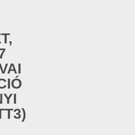
T,
7
VAI
CIÓ
YI
T3)