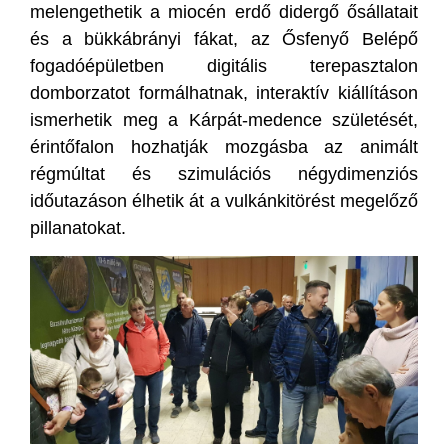
melengethetik a miocén erdő didergő ősállatait
és a bükkábrányi fákat, az Ősfenyő Belépő
fogadóépületben digitális terepasztalon
domborzatot formálhatnak, interaktív kiállításon
ismerhetik meg a Kárpát-medence születését,
érintőfalon hozhatják mozgásba az animált
régmúltat és szimulációs négydimenziós
időutazáson élhetik át a vulkánkitörést megelőző
pillanatokat.