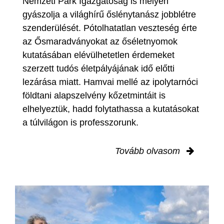
Nemzeti Park Igazgatóság is mélyen
gyászolja a világhírű őslénytanász jobblétre
szenderülését. Pótolhatatlan veszteség érte
az Ősmaradványokat az őséletnyomok
kutatásában elévülhetetlen érdemeket
szerzett tudós életpályájának idő előtti
lezárása miatt. Hamvai mellé az ipolytarnóci
földtani alapszelvény kőzetmintáit is
elhelyeztük, hadd folytathassa a kutatásokat
a túlvilágon is professzorunk.
Tovább olvasom