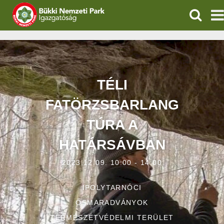
KERESÉ
IGAZGATÓSÁG
TERMÉSZETVÉDELEM
TÉLI
VÍZVÉDELEM
FATÖRZSBARLANG
ÖKOTURIZMUS
TÚRA A
HATÁRSÁVBAN
OKTATÁS
2023.12.09. 10:00 - 14:00
GEOPARKOK
IPOLYTARNÓCI
KAPCSOLAT
ŐSMARADVÁNYOK
TERMÉSZETVÉDELMI TERÜLET