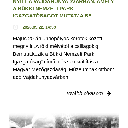
NYÍLT A VAJDAHUNYADVÁRBAN, AMELY
A BÜKKI NEMZETI PARK
IGAZGATÓSÁGOT MUTATJA BE
2026.05.22. 14:33
Május 20-án ünnepélyes keretek között
megnyílt „A föld mélyétől a csillagokig –
Bemutatkozik a Bükki Nemzeti Park
Igazgatóság” című időszaki kiállítás a
Magyar Mezőgazdasági Múzeumnak otthont
adó Vajdahunyadvárban.
Tovább olvasom