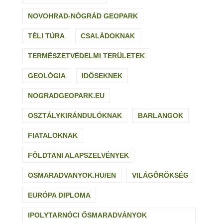
NOVOHRAD-NÓGRÁD GEOPARK
TÉLI TÚRA
CSALÁDOKNAK
TERMÉSZETVÉDELMI TERÜLETEK
GEOLÓGIA
IDŐSEKNEK
NOGRADGEOPARK.EU
OSZTÁLYKIRÁNDULÓKNAK
BARLANGOK
FIATALOKNAK
FÖLDTANI ALAPSZELVÉNYEK
OSMARADVANYOK.HU/EN
VILÁGÖRÖKSÉG
EURÓPA DIPLOMA
IPOLYTARNÓCI ŐSMARADVÁNYOK