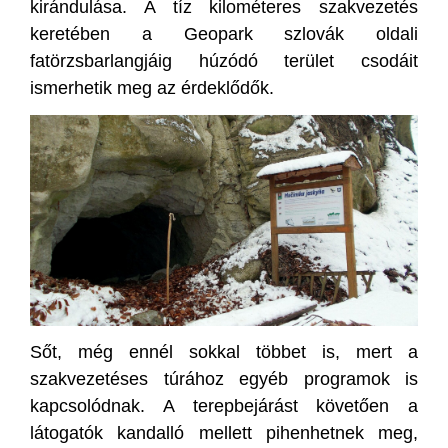
kirándulása. A tíz kilométeres szakvezetés
keretében a Geopark szlovák oldali
fatörzsbarlangjáig húzódó terület csodáit
ismerhetik meg az érdeklődők.
Sőt, még ennél sokkal többet is, mert a
szakvezetéses túrához egyéb programok is
kapcsolódnak. A terepbejárást követően a
látogatók kandalló mellett pihenhetnek meg,