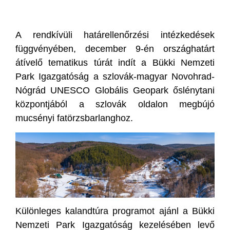
A rendkívüli határellenőrzési intézkedések
függvényében, december 9-én országhatárt
átívelő tematikus túrát indít a Bükki Nemzeti
Park Igazgatóság a szlovák-magyar Novohrad-
Nógrád UNESCO Globális Geopark őslénytani
központjából a szlovák oldalon megbújó
mucsényi fatörzsbarlanghoz.
Különleges kalandtúra programot ajánl a Bükki
Nemzeti Park Igazgatóság kezelésében levő