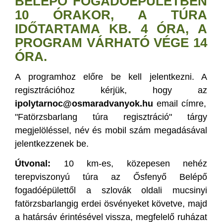
BELÉPŐ FOGADÓÉPÜLETBEN
10 ÓRAKOR, A TÚRA
IDŐTARTAMA KB. 4 ÓRA, A
PROGRAM VÁRHATÓ VÉGE 14
ÓRA.
A programhoz előre be kell jelentkezni. A
regisztrációhoz kérjük, hogy az
ipolytarnoc@osmaradvanyok.hu
email címre,
"Fatörzsbarlang túra regisztráció" tárgy
megjelöléssel, név és mobil szám megadásával
jelentkezzenek be.
Útvonal:
10 km-es, közepesen nehéz
terepviszonyú túra az Ősfenyő Belépő
fogadóépülettől a szlovák oldali mucsinyi
fatörzsbarlangig erdei ösvényeket követve, majd
a határsáv érintésével vissza, megfelelő ruházat