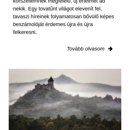
korszellemnek megfelelő, új értelmet ad
nekik. Egy tovatűnt világot elevenít fel,
tavaszi híreinek folyamatosan bővülő képes
beszámolóját érdemes újra és újra
felkeresni.
Tovább olvasom