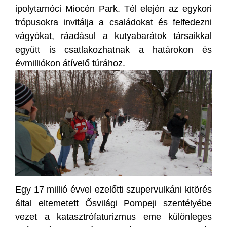
ipolytarnóci Miocén Park. Tél elején az egykori
trópusokra invitálja a családokat és felfedezni
vágyókat, ráadásul a kutyabarátok társaikkal
együtt is csatlakozhatnak a határokon és
évmilliókon átívelő túrához.
Egy 17 millió évvel ezelőtti szupervulkáni kitörés
által eltemetett Ősvilági Pompeji szentélyébe
vezet a katasztrófaturizmus eme különleges