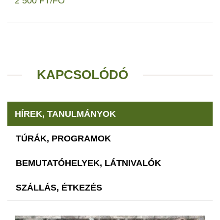
2 500 FT/FŐ
KAPCSOLÓDÓ
HÍREK, TANULMÁNYOK
TÚRÁK, PROGRAMOK
BEMUTATÓHELYEK, LÁTNIVALÓK
SZÁLLÁS, ÉTKEZÉS