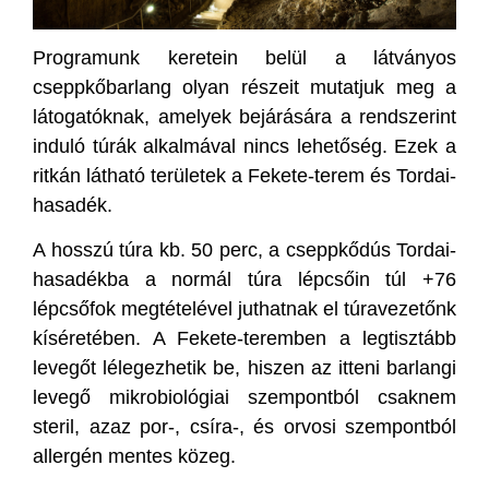
Programunk keretein belül a látványos
cseppkőbarlang olyan részeit mutatjuk meg a
látogatóknak, amelyek bejárására a rendszerint
induló túrák alkalmával nincs lehetőség. Ezek a
ritkán látható területek a Fekete-terem és Tordai-
hasadék.
A hosszú túra kb. 50 perc, a cseppkődús Tordai-
hasadékba a normál túra lépcsőin túl +76
lépcsőfok megtételével juthatnak el túravezetőnk
kíséretében. A Fekete-teremben a legtisztább
levegőt lélegezhetik be, hiszen az itteni barlangi
levegő mikrobiológiai szempontból csaknem
steril, azaz por-, csíra-, és orvosi szempontból
allergén mentes közeg.