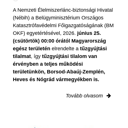
A Nemzeti Élelmiszerlánc-biztonsági Hivatal
(Nébih) a Belügyminisztérium Országos
Katasztrófavédelmi Főigazgatóságának (BM
OKF) egyetértésével, 2026.
június 25.
(csütörtök) 00:00 órától Magyarország
egész területén
elrendelte a
tűzgyújtási
tilalmat
, így
tűzgyújtási tilalom van
érvényben
a teljes működési
területünkön, Borsod-Abaúj-Zemplén,
Heves és Nógrád vármegyékben is.
Tovább olvasom