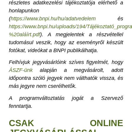
részletes adatkezelési tájékoztatója elérhető a
honlapunkon
(
https://www.bnpi.hu/hu/adatvedelem
és
https://www.bnpi.hu/uploads/194/Tájékoztató_pr
%20aláírt.pdf
). A megjelentek a részvétellel
tudomásul veszik, hogy az eseményről készült
fotókat, videókat a BNPI publikálhatja.
Felhívjuk jegyvásárlóink szíves figyelmét, hogy
ÁSZF-ünk
alapján a megvásárolt, adott
időpontra szóló jegyek nem válthatók vissza, és
más jegyre nem cserélhetők.
A programváltoztatás jogát a Szervező
fenntartja.
CSAK ONLINE