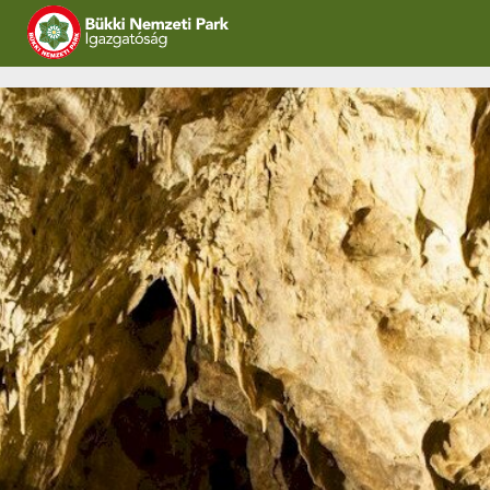
IGAZGATÓSÁG
TERMÉSZETVÉDELEM
VÍZVÉDELEM
ÖKOTURIZMUS
OKTATÁS
GEOPARKOK
KAPCSOLAT