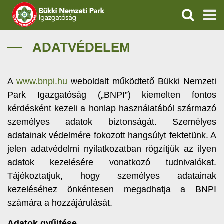
KERESÉS
IGAZGATÓSÁG
ADATVÉDELEM
TERMÉSZETVÉDELEM
A
www.bnpi.hu
weboldalt működtető Bükki Nemzeti
VÍZVÉDELEM
Park Igazgatóság („BNPI”) kiemelten fontos
kérdésként kezeli a honlap használatából származó
ÖKOTURIZMUS
személyes adatok biztonságát. Személyes
adatainak védelmére fokozott hangsúlyt fektetünk. A
OKTATÁS
jelen adatvédelmi nyilatkozatban rögzítjük az ilyen
adatok kezelésére vonatkozó tudnivalókat.
GEOPARKOK
Tájékoztatjuk, hogy személyes adatainak
kezeléséhez önkéntesen megadhatja a BNPI
KAPCSOLAT
számára a hozzájárulását.
Adatok gyűjtése