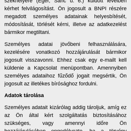
székhelyére (Eger, Sánc u. 6.) küldött levélben
kérhet felvilágosítást. Ön jogosult a BNPI részére
megadott személyes adatainak helyesbítését,
módosítását, törlését kérni, illetve az adatkezelést
bármikor megtiltani.
Személyes adatai jövőbeni felhasználására,
kezelésére vonatkozó hozzájárulását bármikor
jogosult visszavonni. Ehhez csak egy e-mailt kell
küldenie a Kapcsolat menüpontban. Amennyiben
személyes adataihoz fűződő jogait megsértik, Ön
jogosult az illetékes bírósághoz fordulni.
Adatok tárolása
Személyes adatait kizárólag addig tároljuk, amíg ez
az Ön által kért szolgáltatás biztosításához
szükséges, vagy amennyi időre Ön
hozzájárulásában engedélyezte, ha a törvény