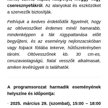
cseresznyefákról
. Az alanyokat és eszközöket
a szervezők biztosítják.
Felhívjuk a kedves érdeklődők figyelmét, hogy
az oltóvesszőket érdemes minél hamarabb,
mindenképpen a fák rügypattanása előtt
begyűjteni, és az eseményig nejlonzacskóban
vagy folpack fóliába tekerve, hűtőszekrényben
tárolni. Oltóvesszőnek kb. 30 cm-es,
ceruzavastagságú, fiatal vesszők alkalmasak,
amiken levélrügyek is találhatók.
A programsorozat harmadik eseményének
helyszíne és időpontja:
·
2025. március 29. (szombat), 15:00 – 18:00