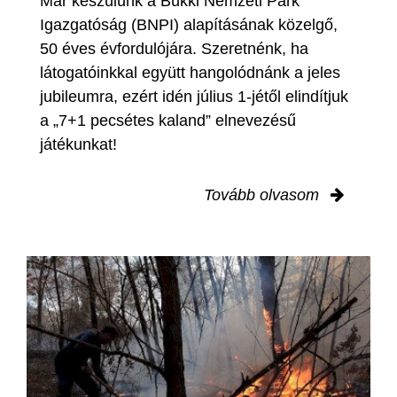
Már készülünk a Bükki Nemzeti Park
Igazgatóság (BNPI) alapításának közelgő,
50 éves évfordulójára. Szeretnénk, ha
látogatóinkkal együtt hangolódnánk a jeles
jubileumra, ezért idén július 1-jétől elindítjuk
a „7+1 pecsétes kaland” elnevezésű
játékunkat!
Tovább olvasom