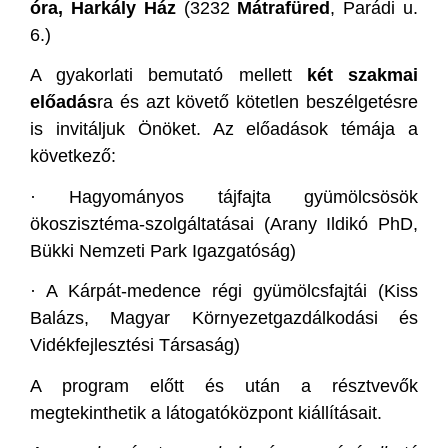
óra, Harkály Ház
(3232
Mátrafüred
, Parádi u.
6.)
A gyakorlati bemutató mellett
két szakmai
előadás
ra és azt követő kötetlen beszélgetésre
is invitáljuk Önöket. Az előadások témája a
következő:
·
Hagyományos tájfajta gyümölcsösök
ökoszisztéma-szolgáltatásai (Arany Ildikó PhD,
Bükki Nemzeti Park Igazgatóság)
·
A Kárpát-medence régi gyümölcsfajtái (Kiss
Balázs, Magyar Környezetgazdálkodási és
Vidékfejlesztési Társaság)
A program előtt és után a résztvevők
megtekinthetik a látogatóközpont kiállításait.