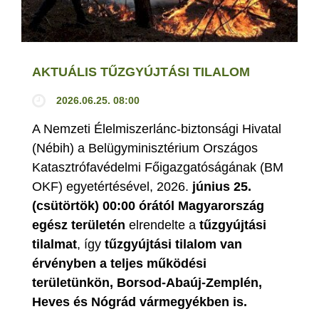
AKTUÁLIS TŰZGYÚJTÁSI TILALOM
2026.06.25. 08:00
A Nemzeti Élelmiszerlánc-biztonsági Hivatal
(Nébih) a Belügyminisztérium Országos
Katasztrófavédelmi Főigazgatóságának (BM
OKF) egyetértésével, 2026.
június 25.
(csütörtök) 00:00 órától Magyarország
egész területén
elrendelte a
tűzgyújtási
tilalmat
, így
tűzgyújtási tilalom van
érvényben
a teljes működési
területünkön, Borsod-Abaúj-Zemplén,
Heves és Nógrád vármegyékben is.