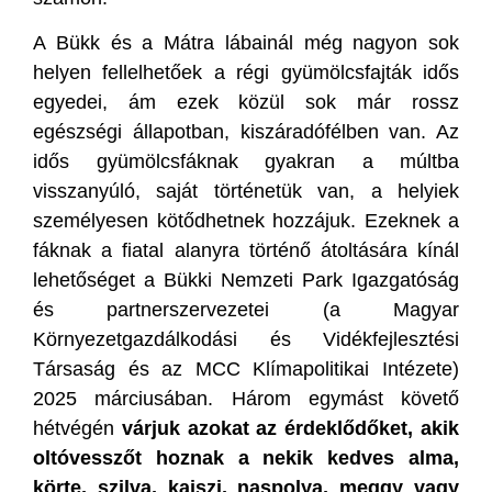
A Bükk és a Mátra lábainál még nagyon sok
helyen fellelhetőek a régi gyümölcsfajták idős
egyedei, ám ezek közül sok már rossz
egészségi állapotban, kiszáradófélben van. Az
idős gyümölcsfáknak gyakran a múltba
visszanyúló, saját történetük van, a helyiek
személyesen kötődhetnek hozzájuk. Ezeknek a
fáknak a fiatal alanyra történő átoltására kínál
lehetőséget a Bükki Nemzeti Park Igazgatóság
és partnerszervezetei (a Magyar
Környezetgazdálkodási és Vidékfejlesztési
Társaság és az MCC Klímapolitikai Intézete)
2025 márciusában. Három egymást követő
hétvégén
várjuk azokat az érdeklődőket, akik
oltóvesszőt hoznak a nekik kedves alma,
körte, szilva, kajszi, naspolya, meggy vagy