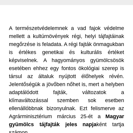
A természetvédelemnek a vad fajok védelme
mellett a kultúrnövények régi, helyi tájfajtáinak
megőrzése is feladata. A régi fajták önmagukban
is értékes genetikai és kulturális értéket
képviselnek. A hagyományos gyümölcsösök
esetében ehhez egy fontos ökológiai szerep is
társul az általuk nyújtott élőhelyek révén.
Jelentőségük a jövőben nőhet is, mert a helyben
adaptálódott fajták, változatok a
klímaváltozással szemben sok esetben
ellenállóbbnak bizonyulnak. Ezt felismerve az
Agrárminisztérium március 25-ét a
Magyar
gyümölcs tájfajták jeles napja
ként tartja
számon.