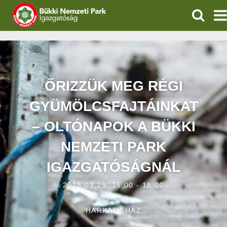
KERESÉ
IGAZGATÓSÁG
TERMÉSZETVÉDELEM
ŐRIZZÜK MEG RÉGI
VÍZVÉDELEM
GYÜMÖLCSFAJTÁINKAT
ÖKOTURIZMUS
– OLTÓNAPOK A BÜKKI
NEMZETI PARK
OKTATÁS
IGAZGATÓSÁGNÁL
GEOPARKOK
2025.03.29. 15:00 - 18:00
KAPCSOLAT
HARKÁLY HÁZ