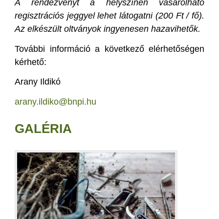
A rendezvényt a helyszínen vásárolható
regisztrációs jeggyel lehet látogatni (200 Ft / fő).
Az elkészült oltványok ingyenesen hazavihetők.
További információ a következő elérhetőségen
kérhető:
Arany Ildikó
arany.ildiko@bnpi.hu
GALÉRIA