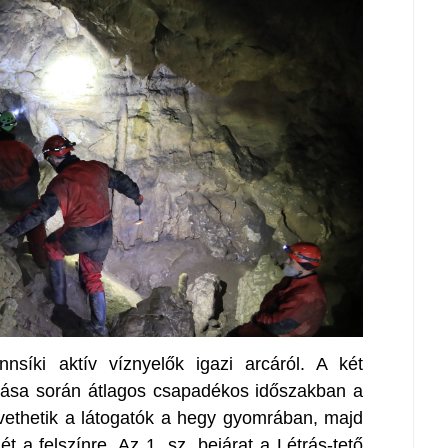
nnsíki aktív víznyelők igazi arcáról. A két
atása során átlagos csapadékos időszakban a
követhetik a látogatók a hegy gyomrában, majd
t a felszínre. Az 1. sz. bejárat a Létrás-tető