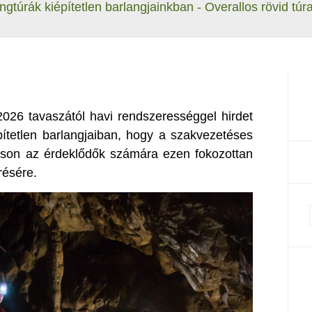
gtúrák kiépítetlen barlangjainkban - Overallos rövid túr
026 tavaszától havi rendszerességgel hirdet
pítetlen barlangjaiban, hogy a szakvezetéses
ítson az érdeklődők számára ezen fokozottan
résére.