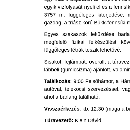
egyik vízfolyását nyeli el és a fennsí
3757 m, függőleges kiterjedése,
gazdag, a triász korú Bükk-fennsíki 
Egyes szakaszok leküzdése barlan
megfelelő fizikai felkészülést 
függőleges létrák teszik lehetővé.
Sisakot, fejlámpát, overallt a túravez
lábbeli (gumicsizma) ajánlott, valami
Találkozás
: 9:00 Felsőhámor, a Hámo
autóval, telekocsi szervezéssel, va
ahol a barlang található.
Visszaérkezés
: kb. 12:30 (maga a b
Túravezető:
Klein Dávid