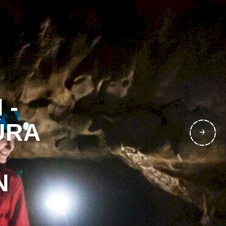
 -
ÚRA
N