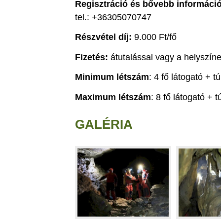
Regisztráció
és bővebb informáci
tel.: +36305070747
Részvétel díj:
9.000 Ft/fő
Fizetés:
átutalással vagy a helyszí
Minimum létszám
: 4 fő látogató + t
Maximum létszám
: 8 fő látogató + 
GALÉRIA