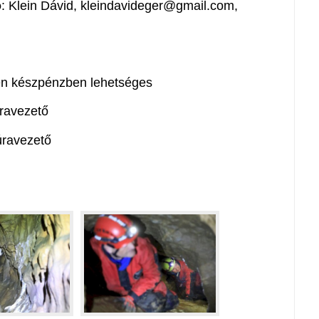
ó
: Klein Dávid, kleindavideger@gmail.com,
nen készpénzben lehetséges
úravezető
túravezető