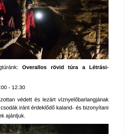
gtúránk:
Overallos rövid túra a Létrási-
:00 - 12.30
zottan védett és lezárt víznyelőbarlangjának
i csodák iránt érdeklődő kaland- és bizonyítani
k ajánljuk.