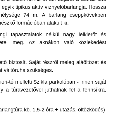
k egyik tipikus aktív víznyelőbarlangja. Hossza
 mélysége 74 m. A barlang cseppkövekben
mészkő formációban alakult ki.
gi tapasztalatok nélkül nagy lelkierőt és
követel meg. Az aknákon való közlekedést
ető biztosít. Saját részről meleg aláöltözet és
nt váltóruha szükséges.
ri-tó melletti Szikla parkolóban - innen saját
gy a túravezetővel juthatnak fel a fennsíkra,
arlangtúra kb. 1,5-2 óra + utazás, öltözködés)