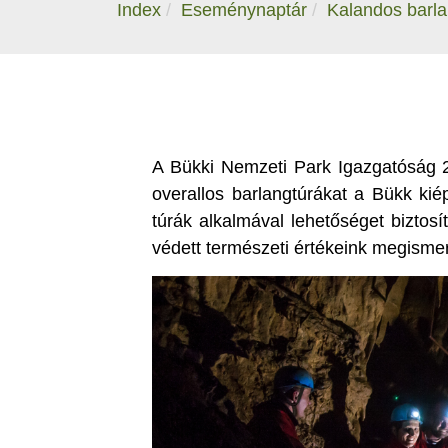
Index
Eseménynaptár
Kalandos barlan
A Bükki Nemzeti Park Igazgatóság 2
overallos barlangtúrákat a Bükk kié
túrák alkalmával lehetőséget biztos
védett természeti értékeink megisme