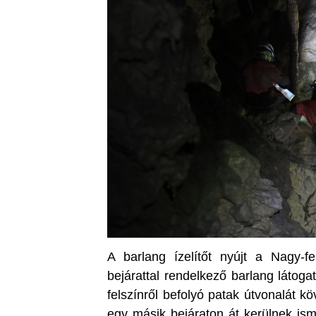
A barlang ízelítőt nyújt a Nagy-fe
bejárattal rendelkező barlang látog
felszínről befolyó patak útvonalát 
egy másik bejáraton át kerülnek ismé