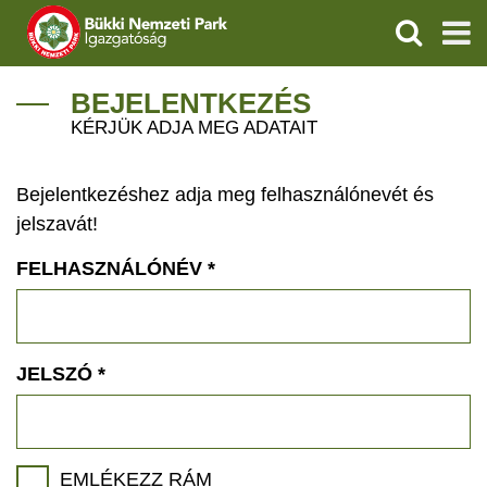
KERESÉS
IGAZGATÓSÁG
BEJELENTKEZÉS
KÉRJÜK ADJA MEG ADATAIT
TERMÉSZETVÉDELEM
Bejelentkezéshez adja meg felhasználónevét és
VÍZVÉDELEM
jelszavát!
ÖKOTURIZMUS
FELHASZNÁLÓNÉV
*
OKTATÁS
GEOPARKOK
JELSZÓ
*
KAPCSOLAT
EMLÉKEZZ RÁM