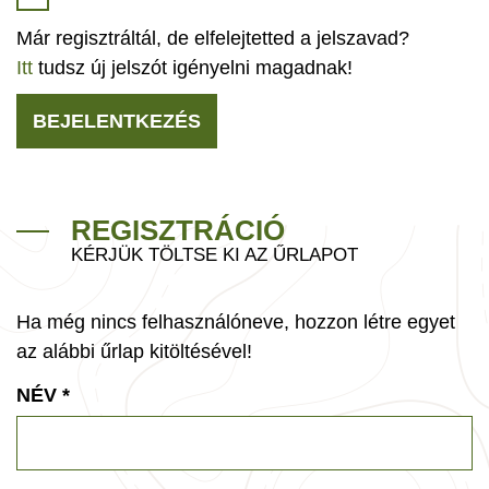
Már regisztráltál, de elfelejtetted a jelszavad?
Itt
tudsz új jelszót igényelni magadnak!
BEJELENTKEZÉS
REGISZTRÁCIÓ
KÉRJÜK TÖLTSE KI AZ ŰRLAPOT
Ha még nincs felhasználóneve, hozzon létre egyet
az alábbi űrlap kitöltésével!
NÉV
*