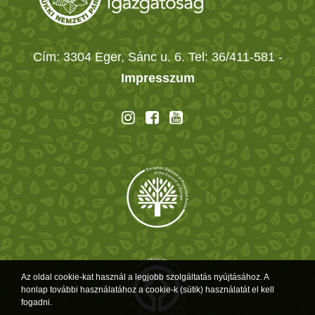
Cím: 3304 Eger, Sánc u. 6. Tel: 36/411-581
-
Impresszum
Az oldal cookie-kat használ a legjobb szolgáltatás nyújtásához. A
honlap további használatához a cookie-k (sütik) használatát el kell
fogadni.