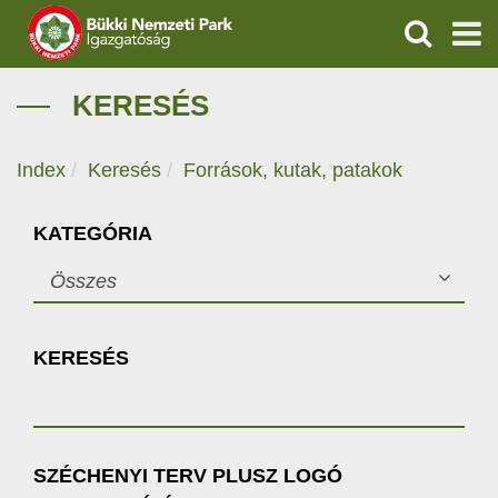
KERESÉS
IGAZGATÓSÁG
KERESÉS
TERMÉSZETVÉDELEM
Index
Keresés
Források, kutak, patakok
VÍZVÉDELEM
KATEGÓRIA
ÖKOTURIZMUS
Összes
OKTATÁS
KERESÉS
GEOPARKOK
KAPCSOLAT
SZÉCHENYI TERV PLUSZ LOGÓ