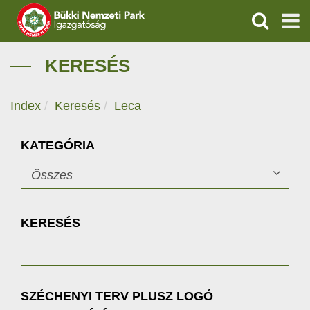
KERESÉS
IGAZGATÓSÁG
KERESÉS
TERMÉSZETVÉDELEM
Index
Keresés
Leca
VÍZVÉDELEM
KATEGÓRIA
ÖKOTURIZMUS
Összes
OKTATÁS
KERESÉS
GEOPARKOK
KAPCSOLAT
SZÉCHENYI TERV PLUSZ LOGÓ