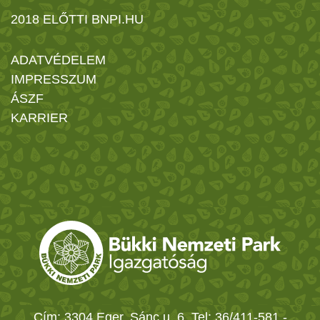
2018 ELŐTTI BNPI.HU
ADATVÉDELEM
IMPRESSZUM
ÁSZF
KARRIER
Cím: 3304 Eger, Sánc u. 6. Tel: 36/411-581
-