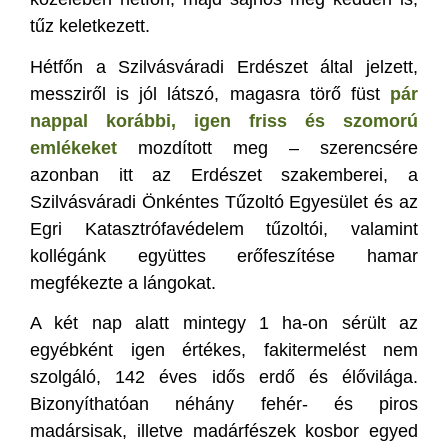
tűz keletkezett.
Hétfőn a Szilvásváradi Erdészet által jelzett,
messziről is jól látszó, magasra törő füst
pár
nappal korábbi, igen friss és szomorú
emlékeket
mozdított meg – szerencsére
azonban itt az Erdészet szakemberei, a
Szilvásváradi Önkéntes Tűzoltó Egyesület és az
Egri Katasztrófavédelem tűzoltói, valamint
kollégánk együttes erőfeszítése hamar
megfékezte a lángokat.
A két nap alatt mintegy 1 ha-on sérült az
egyébként igen értékes, fakitermelést nem
szolgáló, 142 éves idős erdő és élővilága.
Bizonyíthatóan néhány fehér- és piros
madársisak, illetve madárfészek kosbor egyed