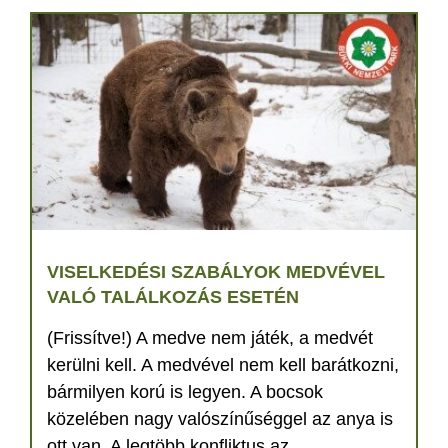
VISELKEDÉSI SZABÁLYOK MEDVÉVEL
VALÓ TALÁLKOZÁS ESETÉN
(Frissítve!) A medve nem játék, a medvét
kerülni kell. A medvével nem kell barátkozni,
bármilyen korú is legyen. A bocsok
közelében nagy valószínűséggel az anya is
ott van. A legtöbb konfliktus az