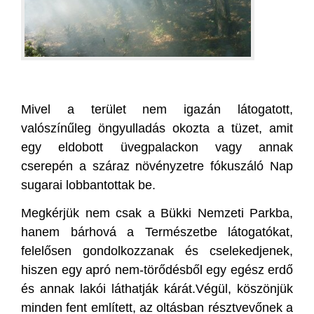
Mivel a terület nem igazán látogatott,
valószínűleg öngyulladás okozta a tüzet, amit
egy eldobott üvegpalackon vagy annak
cserepén a száraz növényzetre fókuszáló Nap
sugarai lobbantottak be.
Megkérjük nem csak a Bükki Nemzeti Parkba,
hanem bárhová a Természetbe látogatókat,
felelősen gondolkozzanak és cselekedjenek,
hiszen egy apró nem-törődésből egy egész erdő
és annak lakói láthatják kárát.Végül, köszönjük
minden fent említett, az oltásban résztvevőnek a