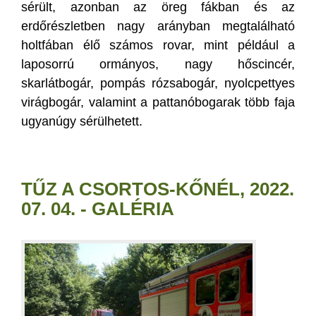
sérült, azonban az öreg fákban és az
erdőrészletben nagy arányban megtalálható
holtfában élő számos rovar, mint például a
laposorrú ormányos, nagy hőscincér,
skarlátbogár, pompás rózsabogár, nyolcpettyes
virágbogár, valamint a pattanóbogarak több faja
ugyanúgy sérülhetett.
TŰZ A CSORTOS-KŐNÉL, 2022.
07. 04. - GALÉRIA