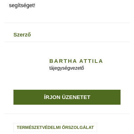
segítséget!
szerző
BARTHA ATTILA
tájegységvezető
ÍRJON ÜZENETET
TERMÉSZETVÉDELMI ŐRSZOLGÁLAT