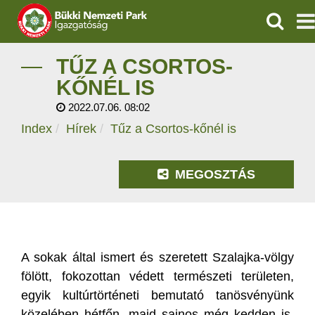
KERESÉ
IGAZGATÓSÁG
TŰZ A CSORTOS-
KŐNÉL IS
TERMÉSZETVÉDELEM
2022.07.06. 08:02
Index
Hírek
Tűz a Csortos-kőnél is
VÍZVÉDELEM
ÖKOTURIZMUS
MEGOSZTÁS
OKTATÁS
GEOPARKOK
A sokak által ismert és szeretett Szalajka-völgy
KAPCSOLAT
fölött, fokozottan védett természeti területen,
egyik kultúrtörténeti bemutató tanösvényünk
közelében hétfőn, majd sajnos még kedden is,