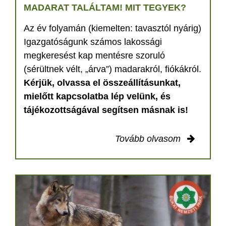
MADARAT TALÁLTAM! MIT TEGYEK?
Az év folyamán (kiemelten: tavasztól nyárig)
Igazgatóságunk számos lakossági
megkeresést kap mentésre szoruló
(sérültnek vélt, „árva”) madarakról, fiókákról.
Kérjük, olvassa el összeállításunkat,
mielőtt kapcsolatba lép velünk, és
tájékozottságával segítsen másnak is!
Tovább olvasom