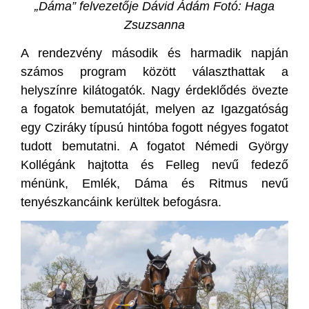
„Dáma” felvezetője Dávid Ádám F
otó: Haga
Zsuzsanna
A rendezvény második és harmadik napján
számos program között választhattak a
helyszínre kilátogatók. Nagy érdeklődés övezte
a fogatok bemutatóját, melyen az Igazgatóság
egy Cziráky típusú hintóba fogott négyes fogatot
tudott bemutatni. A fogatot Némedi György
Kollégánk hajtotta és Felleg nevű fedező
ménünk, Emlék, Dáma és Ritmus nevű
tenyészkancáink kerültek befogásra.