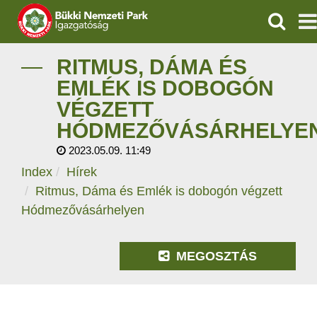
KERESÉ
IGAZGATÓSÁG
RITMUS, DÁMA ÉS
EMLÉK IS DOBOGÓN
TERMÉSZETVÉDELEM
VÉGZETT
HÓDMEZŐVÁSÁRHELYE
VÍZVÉDELEM
2023.05.09. 11:49
ÖKOTURIZMUS
Index
Hírek
Ritmus, Dáma és Emlék is dobogón végzett
OKTATÁS
Hódmezővásárhelyen
GEOPARKOK
MEGOSZTÁS
KAPCSOLAT