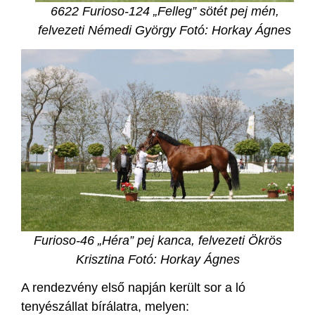
6622 Furioso-124 „Felleg” sötét pej mén,
felvezeti Némedi György Fotó: Horkay Ágnes
Furioso-46 „Héra” pej kanca, felvezeti Ökrös
Krisztina F
otó: Horkay Ágnes
A rendezvény első napján került sor a ló
tenyészállat bírálatra, melyen: