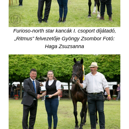
Furioso-north star kancák I. csoport díjátadó,
„Ritmus” felvezetője Gyöngy Zsombor F
otó:
Haga Zsuzsanna