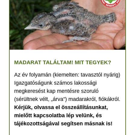
MADARAT TALÁLTAM! MIT TEGYEK?
Az év folyamán (kiemelten: tavasztól nyárig)
Igazgatóságunk számos lakossági
megkeresést kap mentésre szoruló
(sérültnek vélt, „árva”) madarakról, fiókákról.
Kérjük, olvassa el összeállításunkat,
mielőtt kapcsolatba lép velünk, és
tájékozottságával segítsen másnak is!