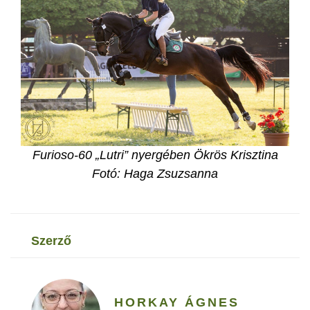
Furioso-60 „Lutri” nyergében Ökrös Krisztina
F
otó: Haga Zsuzsanna
szerző
HORKAY ÁGNES