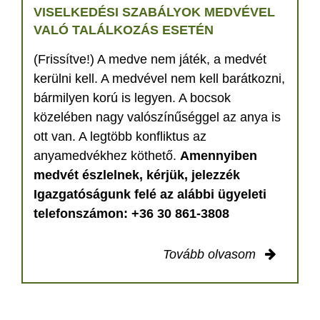
VISELKEDÉSI SZABÁLYOK MEDVÉVEL
VALÓ TALÁLKOZÁS ESETÉN
(Frissítve!) A medve nem játék, a medvét
kerülni kell. A medvével nem kell barátkozni,
bármilyen korú is legyen. A bocsok
közelében nagy valószínűséggel az anya is
ott van. A legtöbb konfliktus az
anyamedvékhez köthető.
Amennyiben
medvét észlelnek, kérjük, jelezzék
Igazgatóságunk felé az alábbi ügyeleti
telefonszámon: +36 30 861-3808
Tovább olvasom