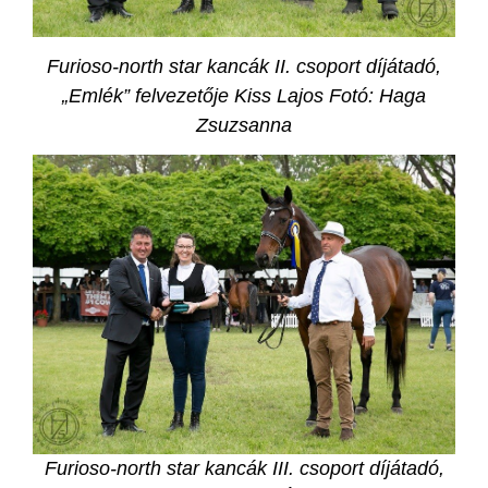
Furioso-north star kancák II. csoport díjátadó,
„Emlék” felvezetője Kiss Lajos F
otó: Haga
Zsuzsanna
Furioso-north star kancák III. csoport díjátadó,