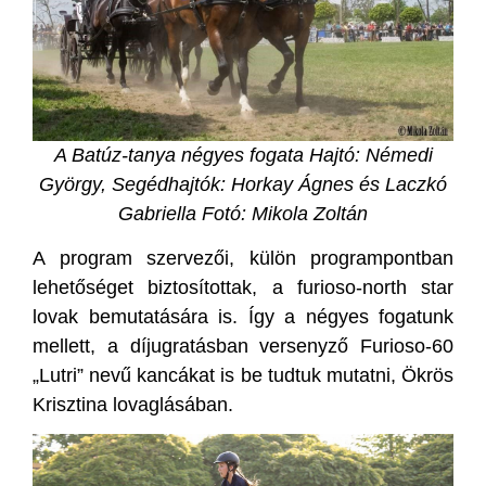
A Batúz-tanya négyes fogata Hajtó: Némedi
György, Segédhajtók: Horkay Ágnes és Laczkó
Gabriella F
otó: Mikola Zoltán
A program szervezői, külön programpontban
lehetőséget biztosítottak, a furioso-north star
lovak bemutatására is. Így a négyes fogatunk
mellett, a díjugratásban versenyző Furioso-60
„Lutri” nevű kancákat is be tudtuk mutatni, Ökrös
Krisztina lovaglásában.