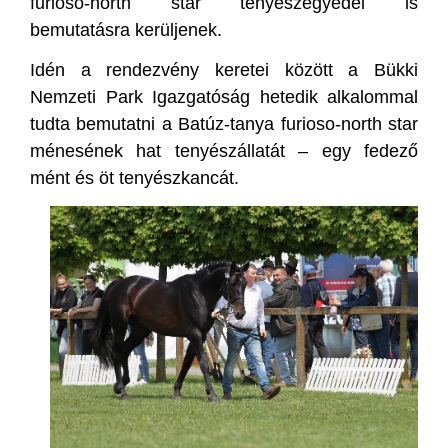
furioso-north star tenyészegyedei is
bemutatásra kerüljenek.
Idén a rendezvény keretei között a Bükki
Nemzeti Park Igazgatóság hetedik alkalommal
tudta bemutatni a Batúz-tanya furioso-north star
ménesének hat tenyészállatát – egy fedező
mént és öt tenyészkancát.