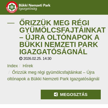
IGAZGATÓSÁG
ŐRIZZÜK MEG RÉGI
GYÜMÖLCSFAJTÁINKAT
TERMÉSZETVÉDELEM
– ÚJRA OLTÓNAPOK A
BÜKKI NEMZETI PARK
VÍZVÉDELEM
IGAZGATÓSÁGNÁL
ÖKOTURIZMUS
2026.02.25. 14:30
Index
Hírek
OKTATÁS
Őrizzük meg régi gyümölcsfajtáinkat – Újra
oltónapok a Bükki Nemzeti Park Igazgatóságnál
GEOPARKOK
KAPCSOLAT
MEGOSZTÁS