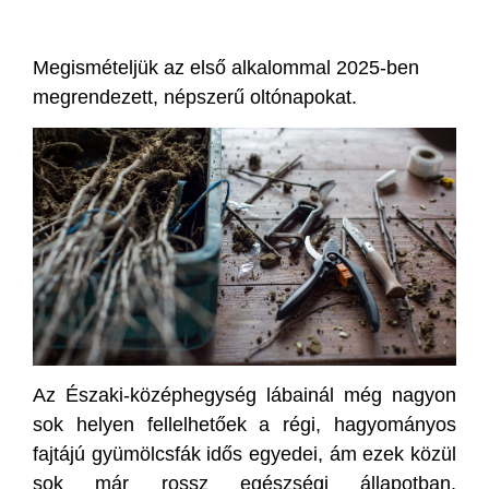
Megismételjük az első alkalommal 2025-ben
megrendezett, népszerű oltónapokat.
Az Északi-középhegység lábainál még nagyon
sok helyen fellelhetőek a régi, hagyományos
fajtájú gyümölcsfák idős egyedei, ám ezek közül
sok már rossz egészségi állapotban,