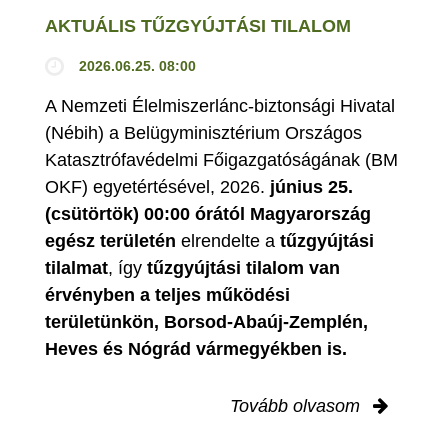
AKTUÁLIS TŰZGYÚJTÁSI TILALOM
2026.06.25. 08:00
A Nemzeti Élelmiszerlánc-biztonsági Hivatal
(Nébih) a Belügyminisztérium Országos
Katasztrófavédelmi Főigazgatóságának (BM
OKF) egyetértésével, 2026.
június 25.
(csütörtök) 00:00 órától Magyarország
egész területén
elrendelte a
tűzgyújtási
tilalmat
, így
tűzgyújtási tilalom van
érvényben
a teljes működési
területünkön, Borsod-Abaúj-Zemplén,
Heves és Nógrád vármegyékben is.
Tovább olvasom