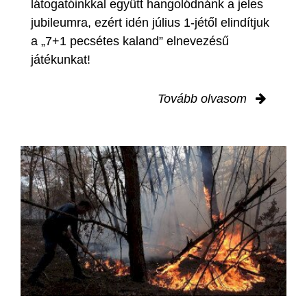
látogatóinkkal együtt hangolódnánk a jeles
jubileumra, ezért idén július 1-jétől elindítjuk
a „7+1 pecsétes kaland” elnevezésű
játékunkat!
Tovább olvasom