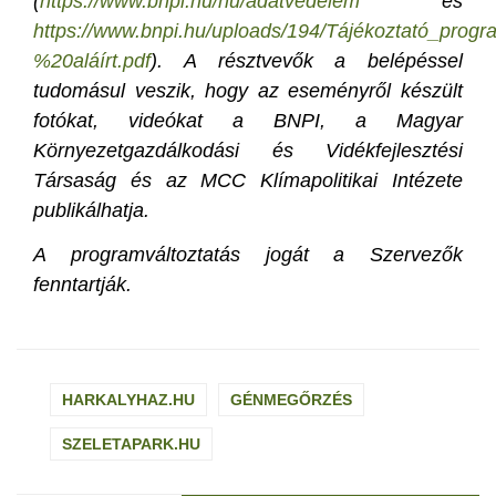
(
https://www.bnpi.hu/hu/adatvedelem
és
https://www.bnpi.hu/uploads/194/Tájékoztató_pr
%20aláírt.pdf
). A résztvevők a belépéssel
tudomásul veszik, hogy az eseményről készült
fotókat, videókat a BNPI, a Magyar
Környezetgazdálkodási és Vidékfejlesztési
Társaság és az MCC Klímapolitikai Intézete
publikálhatja.
A programváltoztatás jogát a Szervezők
fenntartják.
HARKALYHAZ.HU
GÉNMEGŐRZÉS
SZELETAPARK.HU