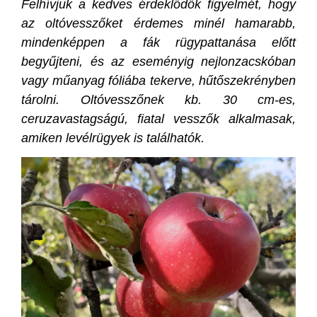
Felhívjuk a kedves érdeklődők figyelmét, hogy
az oltóvesszőket érdemes minél hamarabb,
mindenképpen a fák rügypattanása előtt
begyűjteni, és az eseményig nejlonzacskóban
vagy műanyag fóliába tekerve, hűtőszekrényben
tárolni. Oltóvesszőnek kb. 30 cm-es,
ceruzavastagságú, fiatal vesszők alkalmasak,
amiken levélrügyek is találhatók.