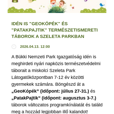
IDÉN IS "GEOKÓPÉK" ÉS
"PATAKPAJTIK" TERMÉSZETISMERETI
TÁBOROK A SZELETA PARKBAN
2026.04.13. 12:00
A Bükki Nemzeti Park Igazgatóság idén is
meghirdeti nyári napközis természetvédelmi
táborait a miskolci Szeleta Park
Látogatóközpontban 7-12 év közötti
gyermekek számára. Böngészd át a
„GeoKópék” (időpont: július 27-31.)
és
„PatakPajtik” (időpont: augusztus 3-7.)
táborok változatos programkínálatát és találd
meg a hozzád legjobban illő kalandot!