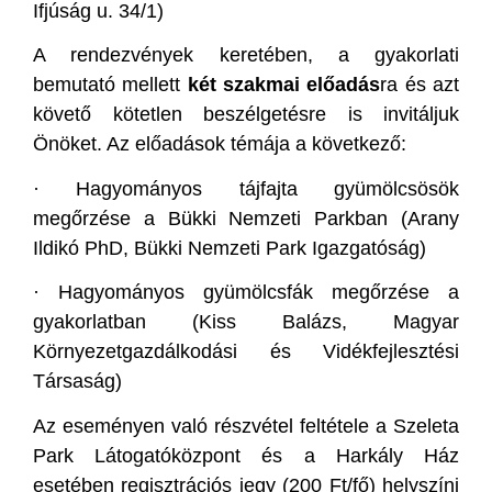
Ifjúság u. 34/1)
A rendezvények keretében, a gyakorlati
bemutató mellett
két szakmai előadás
ra és azt
követő kötetlen beszélgetésre is invitáljuk
Önöket. Az előadások témája a következő:
· Hagyományos tájfajta gyümölcsösök
megőrzése a Bükki Nemzeti Parkban (Arany
Ildikó PhD, Bükki Nemzeti Park Igazgatóság)
· Hagyományos gyümölcsfák megőrzése a
gyakorlatban (Kiss Balázs, Magyar
Környezetgazdálkodási és Vidékfejlesztési
Társaság)
Az eseményen való részvétel feltétele a Szeleta
Park Látogatóközpont és a Harkály Ház
esetében regisztrációs jegy (200 Ft/fő) helyszíni