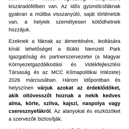
kiszáradófélben van. Az idős gyümölcsfáknak
gyakran a múltba visszanyúló, saját történetük
van, a helyiek személyesen kötődhetnek
hozzájuk.
Ezeknek a fáknak az átmentésére, leoltására
kínál lehetőséget a Bükki Nemzeti Park
Igazgatóság és partnerszervezetei (a Magyar
Környezetgazdálkodási és Vidékfejlesztési
Társaság és az MCC Klímapolitikai Intézete)
2026 márciusában. Három időpontban és
helyszínen
várjuk azokat az érdeklődőket,
akik oltóvesszőt hoznak a nekik kedves
alma, körte, szilva, kajszi, naspolya vagy
cseresznyefákról
. Az alanyokat és eszközöket
a szervezők biztosítják.