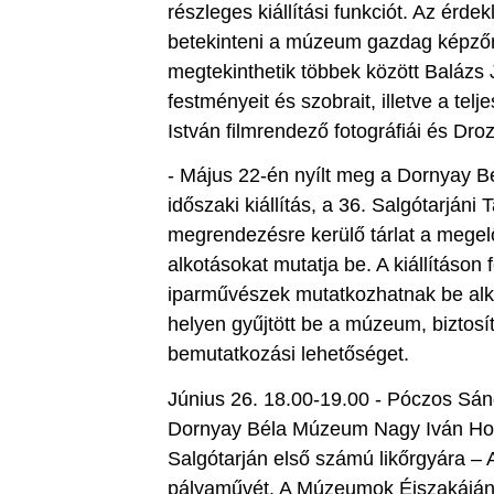
részleges kiállítási funkciót. Az érd
betekinteni a múzeum gazdag képző
megtekinthetik többek között Balázs J
festményeit és szobrait, illetve a telj
István filmrendező fotográfiái és Droz
- Május 22-én nyílt meg a Dornyay B
időszaki kiállítás, a 36. Salgótarján
megrendezésre kerülő tárlat a megel
alkotásokat mutatja be. A kiállításon
iparművészek mutatkozhatnak be alk
helyen gyűjtött be a múzeum, biztosí
bemutatkozási lehetőséget.
Június 26. 18.00-19.00 - Póczos Sándo
Dornyay Béla Múzeum Nagy Iván Honi
Salgótarján első számú likőrgyára – 
pályaművét. A Múzeumok Éjszakáján