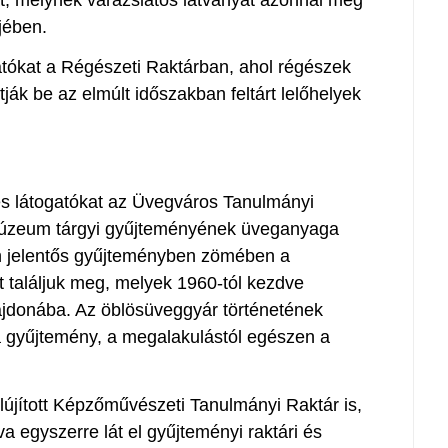
jében.
gatókat a Régészeti Raktárban, ahol régészek
ják be az elmúlt időszakban feltárt lelőhelyek
ves látogatókat az Üvegváros Tanulmányi
Múzeum tárgyi gyűjteményének üveganyaga
en jelentős gyűjteményben zömében a
 találjuk meg, melyek 1960-tól kezdve
ajdonába. Az öblösüveggyár történetének
a gyűjtemény, a megalakulástól egészen a
lújított Képzőművészeti Tanulmányi Raktár is,
va egyszerre lát el gyűjteményi raktári és