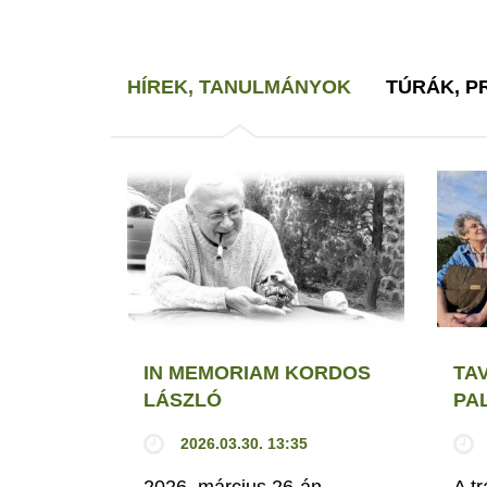
HÍREK, TANULMÁNYOK
TÚRÁK, 
IN MEMORIAM KORDOS
TA
LÁSZLÓ
PA
2026.03.30. 13:35
2026. március 26-án
A t