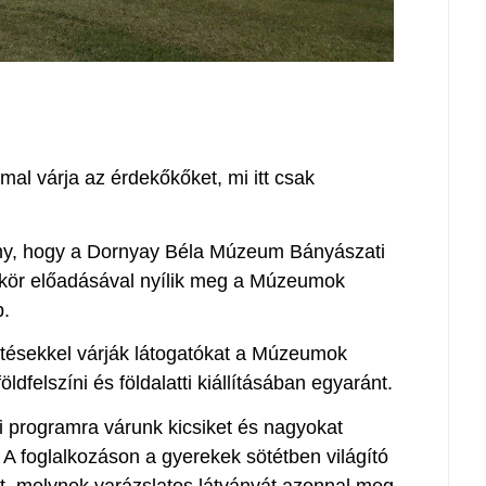
l várja az érdekőkőket, mi itt csak
ny, hogy a Dornyay Béla Múzeum Bányászati
lkör előadásával nyílik meg a Múzeumok
p.
etésekkel várják látogatókat a Múzeumok
ldfelszíni és földalatti kiállításában egyaránt.
i programra várunk kicsiket és nagyokat
 A foglalkozáson a gyerekek sötétben világító
at, melynek varázslatos látványát azonnal meg