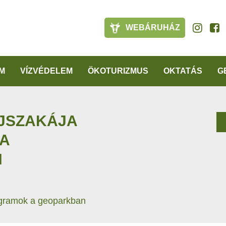
WEBÁRUHÁZ
M
VÍZVÉDELEM
ÖKOTURIZMUS
OKTATÁS
G
JSZAKÁJA
A
N
gramok a geoparkban