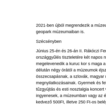
2021-ben újból megrendezik a múzeum
geopark múzeumaiban is.
Szécsényben
Június 25-én és 26-án II. Rákóczi 
országgyűlés tiszteletére két napos 
megelevenedik a kuruc kor s maga a 
délután négy órától a múzeumok éjsz
összecsapásnak, a szlovák, magyar
megnyilatkozásainak. Gyermek és felnő
tűzgyújtás és esti nosztalgia koncert
ingyenesek, a múzeumban vagy az épü
kedvező 500Ft, illetve 250 Ft-os bel