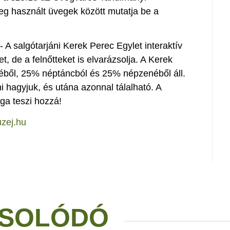
leg használt üvegek között mutatja be a
 A salgótarjáni Kerek Perec Egylet interaktív
 de a felnőtteket is elvarázsolja. A Kerek
ből, 25% néptáncból és 25% népzenéből áll.
i hagyjuk, és utána azonnal tálalható. A
a teszi hozzá!
zej.hu
SOLÓDÓ