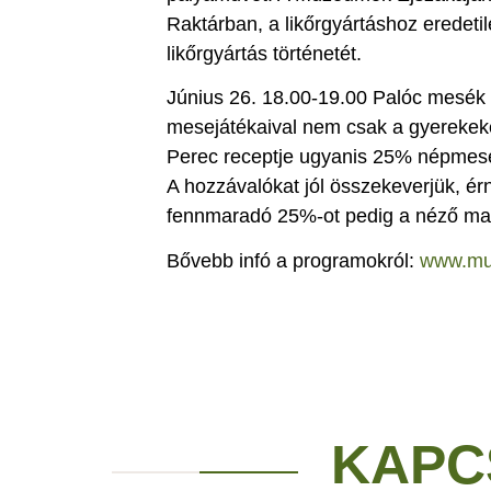
Raktárban, a likőrgyártáshoz eredeti
likőrgyártás történetét.
Június 26. 18.00-19.00 Palóc mesék -
mesejátékaival nem csak a gyerekeket,
Perec receptje ugyanis 25% népmesé
A hozzávalókat jól összekeverjük, érn
fennmaradó 25%-ot pedig a néző mag
Bővebb infó a programokról:
www.mu
KAPC