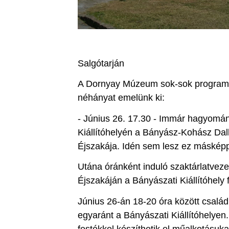
Salgótarján
A Dornyay Múzeum sok-sok programma
néhányat emelünk ki:
- Június 26. 17.30 - Immár hagyomá
Kiállítóhelyén a Bányász-Kohász Da
Éjszakája. Idén sem lesz ez máskép
Utána óránként induló szaktárlatvez
Éjszakáján a Bányászati Kiállítóhely fö
Június 26-án 18-20 óra között család
egyaránt a Bányászati Kiállítóhelyen.
festékkel készíthetik el műalkotásuk