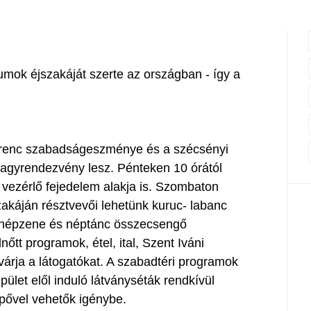
ok éjszakáját szerte az országban - így a
Ferenc szabadságeszménye és a szécsényi
nagyrendezvény lesz. Pénteken 10 órától
vezérlő fejedelem alakja is. Szombaton
akáján résztvevői lehetünk kuruc- labanc
 népzene és néptánc összecsengő
tt programok, étel, ital, Szent Iváni
 várja a látogatókat. A szabadtéri programok
let elől induló látványséták rendkívül
épővel vehetők igénybe.