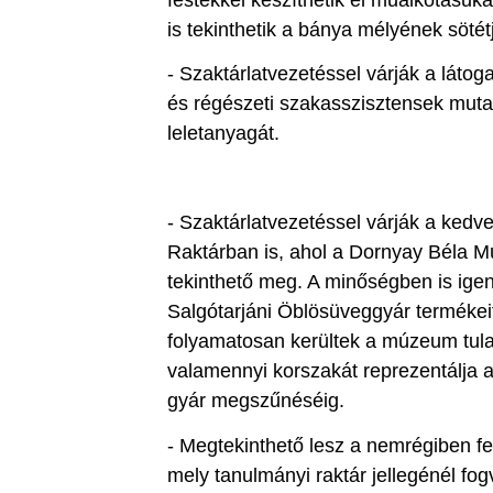
is tekinthetik a bánya mélyének sötét
- Szaktárlatvezetéssel várják a láto
és régészeti szakasszisztensek mutat
leletanyagát.
- Szaktárlatvezetéssel várják a ked
Raktárban is, ahol a Dornyay Béla 
tekinthető meg. A minőségben is ig
Salgótarjáni Öblösüveggyár termékeit
folyamatosan kerültek a múzeum tul
valamennyi korszakát reprezentálja 
gyár megszűnéséig.
- Megtekinthető lesz a nemrégiben fe
mely tanulmányi raktár jellegénél fog