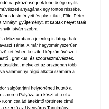
eklődő nagyközönségnek lehetősége nyílik
művészeti anyagának egy fontos részébe,
ános festményeit és plasztikáit, Földi Péter
es Mihályfi-gyűjteményt. Itt kaptak helyet Gaál
snyik István szobrai.
éla Múzeumban a jelenleg is látogatható
i Tavaszi Tárlat. A már hagyományszerűen
őző két évben készített képzőművészeti
 festő-, grafikus- és szobrászművészek,
otásaikkal, melyeket az országban több
tva valamennyi régió alkotói számára a
r salgótarjáni helytörténeti kutató a
smereti Pályázatára készítette el a
A Kohn család áttekintő története című
 a szerző az Üvegváros Tanulmányi