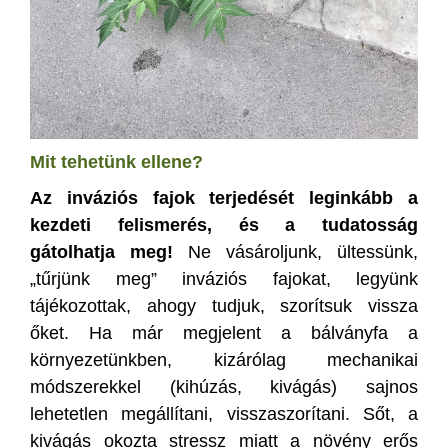
Mit tehetünk ellene?
Az inváziós fajok terjedését leginkább a
kezdeti felismerés, és a tudatosság
gátolhatja meg!
Ne vásároljunk, ültessünk,
„tűrjünk meg” inváziós fajokat, legyünk
tájékozottak, ahogy tudjuk, szorítsuk vissza
őket. Ha már megjelent a bálványfa a
környezetünkben, kizárólag mechanikai
módszerekkel (kihúzás, kivágás) sajnos
lehetetlen megállítani, visszaszorítani. Sőt, a
kivágás okozta stressz miatt a növény erős