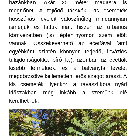
hazánkban. Akár 25 méter magasra is
megnőhet. A fejlődő fácskák, kis csemeték
hosszúkás leveleit valószínűleg mindannyian
ismerjük és láttuk már, hiszen az urbánus
környezetben (is) lépten-nyomon szem előtt
vannak. Összekeverhető az ecetfával (ami
egyébként szintén könnyen terjedő, inváziós
tulajdonságokkal bíró faj), azonban az ecetfák
kisebb termetűek, és a bálványfa levelét
megdörzsölve kellemetlen, erős szagot áraszt. A
kis csemeték ilyenkor, a tavaszi-kora nyári
időszakban még inkább a szemünk elé
kerülhetnek.