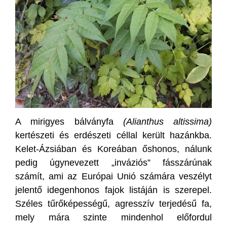
A mirigyes bálványfa
(Alianthus altissima)
kertészeti és erdészeti céllal került hazánkba.
Kelet-Ázsiában és Koreában őshonos, nálunk
pedig úgynevezett „inváziós” fásszárúnak
számít, ami az Európai Unió számára veszélyt
jelentő idegenhonos fajok listáján is szerepel.
Széles tűrőképességű, agresszív terjedésű fa,
mely mára szinte mindenhol előfordul