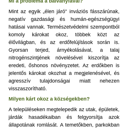
Mi a probléma a bálványfával?
Mint az egyik „élen járó” inváziós fásszárúnak,
negatív gazdasági és humán-egészségügyi
hatásai vannak. Természetvédelmi szempontból
komoly károkat okoz, többek közt az
élővilágban, és az erdőfelújítások során is.
Gyorsan terjed, árnyékolásával, a talaj
nitrogénszintjének növelésével kiszorítja az
eredeti, őshonos növényzetet. Az erdőkben is
jelentős károkat okozhat a megjelenésével, és
agresszív tulajdonságai miatt nehezen
visszaszorítható.
Milyen kárt okoz a községekben?
A településeken megtelepedik az utak, épületek,
járdák hasadékaiban és felgyorsítja azok
állapotának romlását. A temetőkben, parkokban