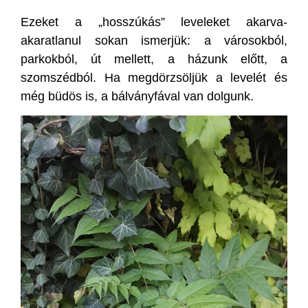
Ezeket a „hosszúkás” leveleket akarva-
akaratlanul sokan ismerjük: a városokból,
parkokból, út mellett, a házunk előtt, a
szomszédból. Ha megdörzsöljük a levelét és
még büdös is, a bálványfával van dolgunk.