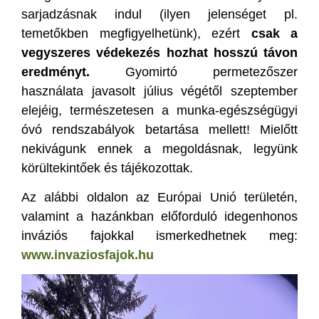
sarjadzásnak indul (ilyen jelenséget pl.
temetőkben megfigyelhetünk), ezért
csak a
vegyszeres védekezés hozhat hosszú távon
eredményt.
Gyomirtó permetezőszer
használata javasolt július végétől szeptember
elejéig, természetesen a munka-egészségügyi
óvó rendszabályok betartása mellett! Mielőtt
nekivágunk ennek a megoldásnak, legyünk
körültekintőek és tájékozottak.
Az alábbi oldalon az Európai Unió területén,
valamint a hazánkban előforduló idegenhonos
inváziós fajokkal ismerkedhetnek meg:
www.invaziosfajok.hu