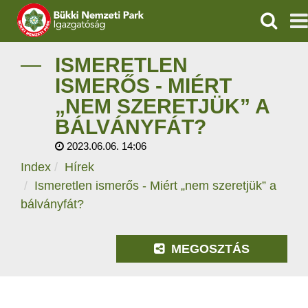
KERESÉ
IGAZGATÓSÁG
ISMERETLEN
ISMERŐS - MIÉRT
TERMÉSZETVÉDELEM
„NEM SZERETJÜK” A
BÁLVÁNYFÁT?
VÍZVÉDELEM
2023.06.06. 14:06
ÖKOTURIZMUS
Index
Hírek
Ismeretlen ismerős - Miért „nem szeretjük” a
OKTATÁS
bálványfát?
GEOPARKOK
MEGOSZTÁS
KAPCSOLAT