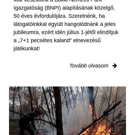
Igazgatóság (BNPI) alapításának közelgő,
50 éves évfordulójára. Szeretnénk, ha
látogatóinkkal együtt hangolódnánk a jeles
jubileumra, ezért idén július 1-jétől elindítjuk
a „7+1 pecsétes kaland” elnevezésű
játékunkat!
Tovább olvasom