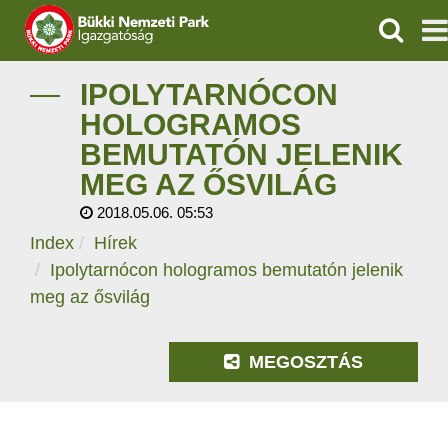
KERESÉ
IGAZGATÓSÁG
IPOLYTARNÓCON
HOLOGRAMOS
TERMÉSZETVÉDELEM
BEMUTATÓN JELENIK
MEG AZ ŐSVILÁG
VÍZVÉDELEM
2018.05.06. 05:53
ÖKOTURIZMUS
Index
Hírek
Ipolytarnócon hologramos bemutatón jelenik
OKTATÁS
meg az ősvilág
GEOPARKOK
MEGOSZTÁS
KAPCSOLAT