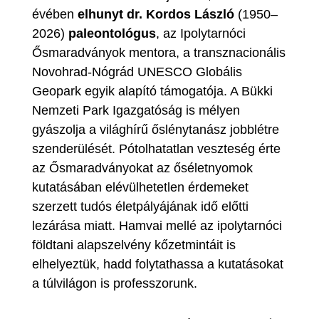
évében
elhunyt dr. Kordos László
(1950–
2026)
paleontológus
, az Ipolytarnóci
Ősmaradványok mentora, a transznacionális
Novohrad-Nógrád UNESCO Globális
Geopark egyik alapító támogatója. A Bükki
Nemzeti Park Igazgatóság is mélyen
gyászolja a világhírű őslénytanász jobblétre
szenderülését. Pótolhatatlan veszteség érte
az Ősmaradványokat az őséletnyomok
kutatásában elévülhetetlen érdemeket
szerzett tudós életpályájának idő előtti
lezárása miatt. Hamvai mellé az ipolytarnóci
földtani alapszelvény kőzetmintáit is
elhelyeztük, hadd folytathassa a kutatásokat
a túlvilágon is professzorunk.