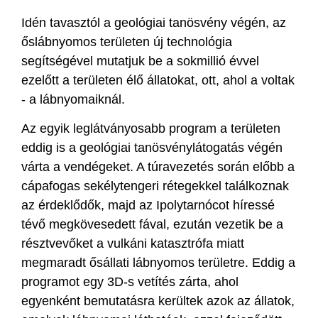
Idén tavasztól a geológiai tanösvény végén, az
őslábnyomos területen új technológia
segítségével mutatjuk be a sokmillió évvel
ezelőtt a területen élő állatokat, ott, ahol a voltak
- a lábnyomaiknál.
Az egyik leglátványosabb program a területen
eddig is a geológiai tanösvénylátogatás végén
várta a vendégeket. A túravezetés során előbb a
cápafogas sekélytengeri rétegekkel találkoznak
az érdeklődők, majd az Ipolytarnócot híressé
tévő megkövesedett fával, ezután vezetik be a
résztvevőket a vulkáni katasztrófa miatt
megmaradt ősállati lábnyomos területre. Eddig a
programot egy 3D-s vetítés zárta, ahol
egyenként bemutatásra kerültek azok az állatok,