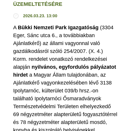
ÜZEMELTETÉSÉRE
2026.03.23. 13:00
A
Bükki Nemzeti Park Igazgatóság
(3304
Eger, Sánc utca 6., a továbbiakban
Ajánlatkérő) az állami vagyonnal való
gazdálkodásról szóló 254/2007. (X. 4.)
Korm. rendelet vonatkozó rendelkezései
alapján
nyilvános, egyfordulós pályázatot
hirdet
a Magyar Állam tulajdonában, az
Ajánlatkérő vagyonkezelésében lévő 3138
Ipolytarnóc, külterület 039/b hrsz.-on
található Ipolytarnóci Ősmaradványok
Természetvédelmi Területen elhelyezkedő
69 négyzetméter alapterületű fogyasztótérrel
és 78 négyzetméter alapterületű mosdó,
konyha és kiszolgáló helyiségekkel