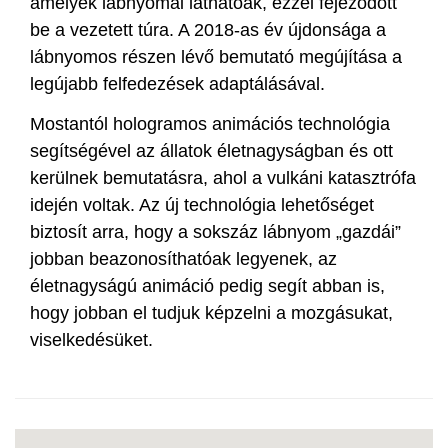
amelyek lábnyomai láthatóak, ezzel fejeződött
be a vezetett túra. A 2018-as év újdonsága a
lábnyomos részen lévő bemutató megújítása a
legújabb felfedezések adaptálásával.
Mostantól hologramos animációs technológia
segítségével az állatok életnagyságban és ott
kerülnek bemutatásra, ahol a vulkáni katasztrófa
idején voltak. Az új technológia lehetőséget
biztosít arra, hogy a sokszáz lábnyom „gazdái”
jobban beazonosíthatóak legyenek, az
életnagyságú animáció pedig segít abban is,
hogy jobban el tudjuk képzelni a mozgásukat,
viselkedésüket.