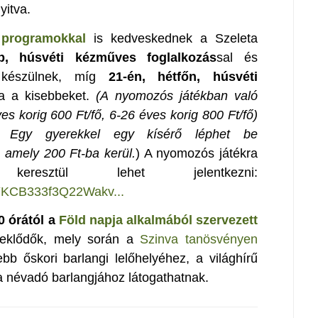
nyitva.
 programokkal
is kedveskednek a Szeleta
p, húsvéti kézműves foglalkozás
sal és
 készülnek, míg
21-én, hétfőn, húsvéti
ba a kisebbeket.
(A nyomozós játékban való
es korig 600 Ft/fő, 6-26 éves korig 800 Ft/fő)
. Egy gyerekkel egy kísérő léphet be
 amely 200 Ft-ba kerül.
) A nyomozós játékra
esztül lehet jelentkezni:
MYKCB333f3Q22Wakv...
0 órától a
Föld napja alkalmából szervezett
deklődők, mely során a
Szinva tanösvényen
bb őskori barlangi lelőhelyéhez, a világhírű
a névadó barlangjához látogathatnak.