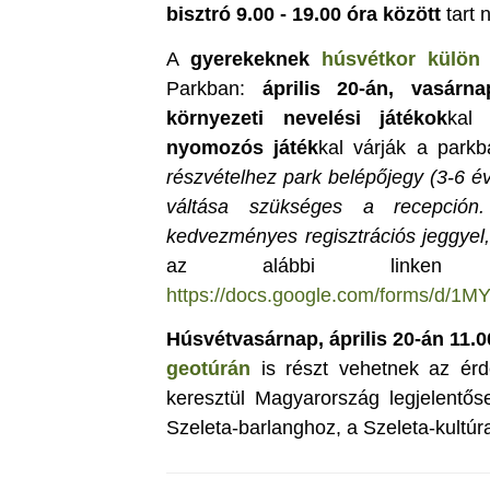
bisztró 9.00 - 19.00 óra között
tart 
A
gyerekeknek
húsvétkor külön
Parkban:
április 20-án, vasárna
környezeti nevelési játékok
kal
nyomozós játék
kal várják a park
részvételhez park belépőjegy (3-6 év
váltása szükséges a recepción
kedvezményes regisztrációs jeggyel,
az alábbi linken ker
https://docs.google.com/forms/d/1
Húsvétvasárnap, április 20-án 11.0
geotúrán
is részt vehetnek az ér
keresztül Magyarország legjelentőse
Szeleta-barlanghoz, a Szeleta-kultúr