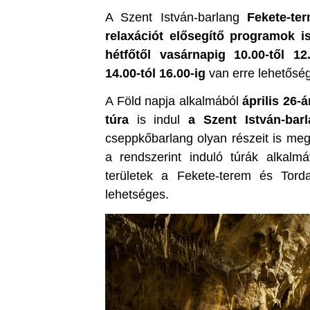
A Szent István-barlang
Fekete-te
relaxációt
elő
segítő programok i
hétfőtől vasárnapig 10.00-től 12
14.00-tól 16.00-ig
van erre lehetősé
A Föld napja alkalmából
április 26-
túra
is indul
a Szent István-bar
cseppkőbarlang olyan részeit is meg
a rendszerint induló túrák alkalmá
területek a Fekete-terem és Tord
lehetséges.