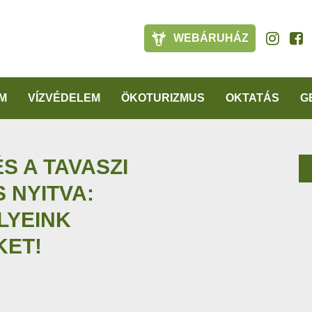
WEBÁRUHÁZ
M
VÍZVÉDELEM
ÖKOTURIZMUS
OKTATÁS
G
S A TAVASZI
 NYITVA:
LYEINK
KET!