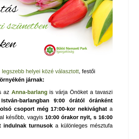
g legszebb helyei közé választott
, festői
környékén járnak:
s az
Anna-barlang
is várja Önöket a tavaszi
István-barlangban 9:00 órától óránként
utolsó csoport még 17:00-kor nekivághat
a
al később, vagyis
10:00 órakor nyit, s 16:00
t indulnak turnusok
a különleges mésztufa