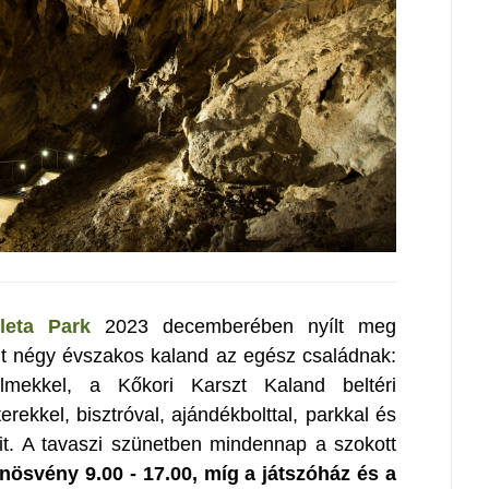
leta Park
2023 decemberében nyílt meg
nt négy évszakos kaland az egész családnak:
 filmekkel, a Kőkori Karszt Kaland beltéri
terekkel, bisztróval, ajándékbolttal, parkkal és
óit. A tavaszi szünetben mindennap a szokott
tanösvény 9.00 - 17.00, míg a játszóház és a