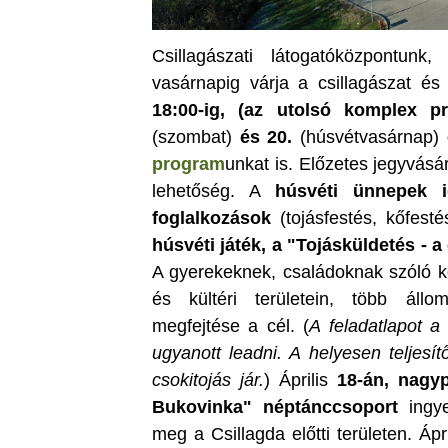
Csillagászati látogatóközpontun
vasárnapig várja a csillagászat és 
18:00-ig, (az utolsó komplex p
(szombat)
és 20.
(húsvétvasárnap)
program
unkat is. Előzetes jegyvásá
lehetőség. A
húsvéti ünnepek id
foglalkozások
(tojásfestés, kőfest
húsvéti játék, a "Tojásküldetés -
A gyerekeknek, családoknak szóló kö
és kültéri területein, több állo
megfejtése a cél. (
A feladatlapot a 
ugyanott leadni. A helyesen teljes
csokitojás jár.
) Április
18-án, nagy
Bukovinka" néptánccsoport
ingy
meg a Csillagda előtti területen. Ápr