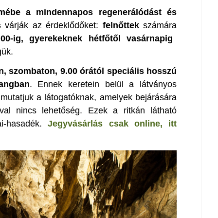
rmébe a mindennapos regenerálódást és
s
várják az érdeklődőket:
felnőttek
számára
.00-ig, gyerekeknek hétfőtől vasárnapig
gük.
án, szombaton, 9.00 órától speciális hosszú
langban
. Ennek keretein belül a látványos
mutatjuk a látogatóknak, amelyek bejárására
val nincs lehetőség. Ezek a ritkán látható
ai-hasadék.
Jegyvásárlás csak online, itt