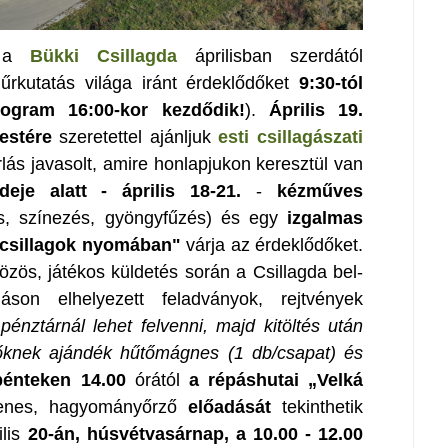
k, a
Bükki Csillagda
áprilisban szerdától
űrkutatás világa iránt érdeklődőket
9:30-tól
rogram 16:00-kor kezdődik!
).
Április 19.
estére
szeretettel ajánljuk
esti csillagászati
rlás javasolt, amire honlapjukon keresztül van
eje alatt - április 18-21.
-
kézműves
és, színezés, gyöngyfűzés) és egy
izgalmas
 a csillagok nyomában"
várja az érdeklődőket.
zös, játékos küldetés során a Csillagda bel-
máson elhelyezett feladványok, rejtvények
pénztárnál lehet felvenni, majd kitöltés után
ítőknek ajándék hűtőmágnes (1 db/csapat) és
pénteken 14.00
órától
a répáshutai „Velká
enes, hagyományőrző
előadását
tekinthetik
ilis
20-án, húsvétvasárnap, a 10.00 - 12.00