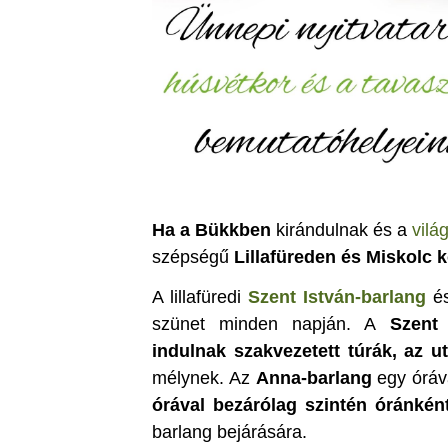
Ha a Bükkben
kirándulnak és a
vilá
szépségű
Lillafüreden és Miskolc 
A lillafüredi
Szent István-barlang
é
szünet minden napján. A
Szent 
indulnak szakvezetett túrák, az 
mélynek. Az
Anna-barlang
egy óráv
órával bezárólag szintén óránkén
barlang bejárására.