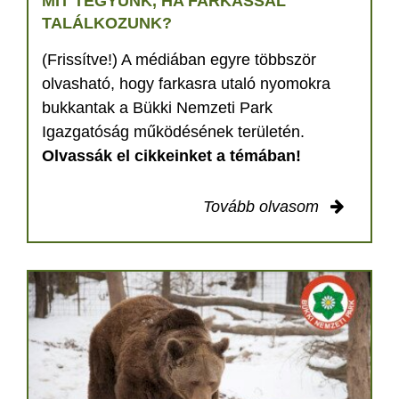
MIT TEGYÜNK, HA FARKASSAL
TALÁLKOZUNK?
(Frissítve!) A médiában egyre többször
olvasható, hogy farkasra utaló nyomokra
bukkantak a Bükki Nemzeti Park
Igazgatóság működésének területén.
Olvassák el cikkeinket a témában!
Tovább olvasom