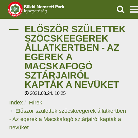
KERESÉ
IGAZGATÓSÁG
ELŐSZÖR SZÜLETTEK
SZÖCSKEEGEREK
TERMÉSZETVÉDELEM
ÁLLATKERTBEN - AZ
EGEREK A
VÍZVÉDELEM
MACSKAFOGÓ
ÖKOTURIZMUS
SZTÁRJAIRÓL
KAPTÁK A NEVÜKET
OKTATÁS
2021.08.24. 10:25
Index
Hírek
GEOPARKOK
Először születtek szöcskeegerek állatkertben
KAPCSOLAT
- Az egerek a Macskafogó sztárjairól kapták a
nevüket