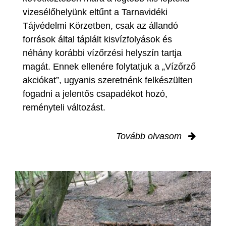
vizesélőhelyünk eltűnt a Tarnavidéki
Tájvédelmi Körzetben, csak az állandó
források által táplált kisvízfolyások és
néhány korábbi vízőrzési helyszín tartja
magát. Ennek ellenére folytatjuk a „Vízőrző
akciókat”, ugyanis szeretnénk felkészülten
fogadni a jelentős csapadékot hozó,
reményteli változást.
Tovább olvasom