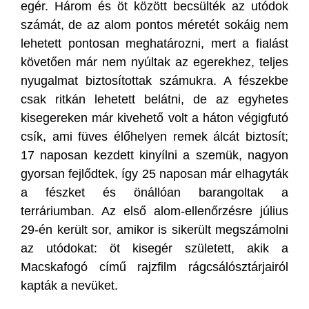
egér. Három és öt között becsülték az utódok
számát, de az alom pontos méretét sokáig nem
lehetett pontosan meghatározni, mert a fialást
követően már nem nyúltak az egerekhez, teljes
nyugalmat biztosítottak számukra. A fészekbe
csak ritkán lehetett belátni, de az egyhetes
kisegereken már kivehető volt a háton végigfutó
csík, ami füves élőhelyen remek álcát biztosít;
17 naposan kezdett kinyílni a szemük, nagyon
gyorsan fejlődtek, így 25 naposan már elhagyták
a fészket és önállóan barangoltak a
terráriumban. Az első alom-ellenőrzésre július
29-én került sor, amikor is sikerült megszámolni
az utódokat: öt kisegér született, akik a
Macskafogó című rajzfilm rágcsálósztárjairól
kapták a nevüket.