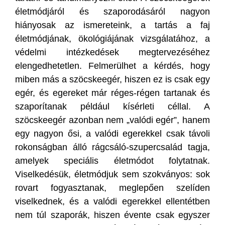
életmódjáról és szaporodásáról nagyon
hiányosak az ismereteink, a tartás a faj
életmódjának, ökológiájának vizsgálatához, a
védelmi intézkedések megtervezéséhez
elengedhetetlen. Felmerülhet a kérdés, hogy
miben más a szöcskeegér, hiszen ez is csak egy
egér, és egereket már réges-régen tartanak és
szaporítanak például kísérleti céllal. A
szöcskeegér azonban nem „valódi egér”, hanem
egy nagyon ősi, a valódi egerekkel csak távoli
rokonságban álló rágcsáló-szupercsalád tagja,
amelyek speciális életmódot folytatnak.
Viselkedésük, életmódjuk sem szokványos: sok
rovart fogyasztanak, meglepően szelíden
viselkednek, és a valódi egerekkel ellentétben
nem túl szaporák, hiszen évente csak egyszer