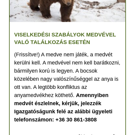
VISELKEDÉSI SZABÁLYOK MEDVÉVEL
VALÓ TALÁLKOZÁS ESETÉN
(Frissítve!) A medve nem játék, a medvét
kerülni kell. A medvével nem kell barátkozni,
bármilyen korú is legyen. A bocsok
közelében nagy valószínűséggel az anya is
ott van. A legtöbb konfliktus az
anyamedvékhez köthető.
Amennyiben
medvét észlelnek, kérjük, jelezzék
Igazgatóságunk felé az alábbi ügyeleti
telefonszámon: +36 30 861-3808