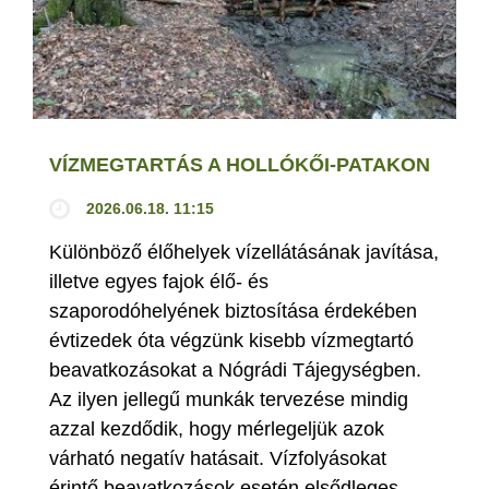
VÍZMEGTARTÁS A HOLLÓKŐI-PATAKON
2026.06.18. 11:15
Különböző élőhelyek vízellátásának javítása,
illetve egyes fajok élő- és
szaporodóhelyének biztosítása érdekében
évtizedek óta végzünk kisebb vízmegtartó
beavatkozásokat a Nógrádi Tájegységben.
Az ilyen jellegű munkák tervezése mindig
azzal kezdődik, hogy mérlegeljük azok
várható negatív hatásait. Vízfolyásokat
érintő beavatkozások esetén elsődleges