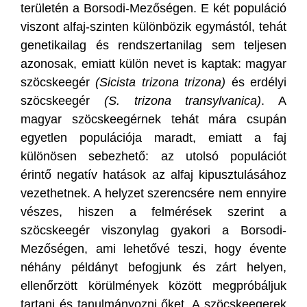
területén a Borsodi-Mezőségen. E két populáció
viszont alfaj-szinten különbözik egymástól, tehát
genetikailag és rendszertanilag sem teljesen
azonosak, emiatt külön nevet is kaptak: magyar
szöcskeegér
(Sicista trizona trizona)
és erdélyi
szöcskeegér
(S. trizona transylvanica)
. A
magyar szöcskeegérnek tehát mára csupán
egyetlen populációja maradt, emiatt a faj
különösen sebezhető: az utolsó populációt
érintő negatív hatások az alfaj kipusztulásához
vezethetnek. A helyzet szerencsére nem ennyire
vészes, hiszen a felmérések szerint a
szöcskeegér viszonylag gyakori a Borsodi-
Mezőségen, ami lehetővé teszi, hogy évente
néhány példányt befogjunk és zárt helyen,
ellenőrzött körülmények között megpróbáljuk
tartani és tanulmányozni őket. A szöcskeegerek