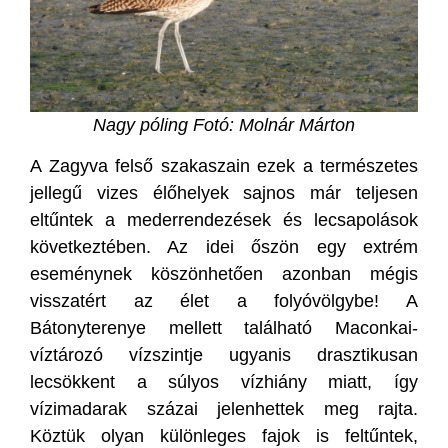
Nagy póling Fotó: Molnár Márton
A Zagyva felső szakaszain ezek a természetes
jellegű vizes élőhelyek sajnos már teljesen
eltűntek a mederrendezések és lecsapolások
következtében. Az idei őszön egy extrém
eseménynek köszönhetően azonban mégis
visszatért az élet a folyóvölgybe! A
Bátonyterenye mellett található Maconkai-
víztározó vízszintje ugyanis drasztikusan
lecsökkent a súlyos vízhiány miatt, így
vízimadarak százai jelenhettek meg rajta.
Köztük olyan különleges fajok is feltűntek,