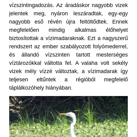
vízszintingadozás. Az áradáskor nagyobb vizek
jelentek meg, nyáron leszáradtak, egy-egy
nagyobb eső révén újra feltöltődtek. Ennek
megfelelően mindig alkalmas élőhelyet
biztosítottak a vízimadaraknak. Ezt a nagyszerű
rendszert az ember szabályozott folyómederrel,
és állandó vízszinten tartott mesterséges
víztározókkal váltotta fel. A valaha volt sekély
vizek mély vízzé változtak, a vízimadarak így
teljesen eltűntek a régióból megfelelő
táplálkozóhely hiányában.