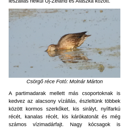
leszállás nélkül Új-Zéland és Alaszka között.
Csörgő réce Fotó: Molnár Márton
A partimadarak mellett más csoportoknak is
kedvez az alacsony vízállás, észleltünk többek
között kormos szerkőket, kis sirályt, nyílfarkú
récét, kanalas récét, kis kárókatonát és még
számos vízimadárfajt. Nagy kócsagok is