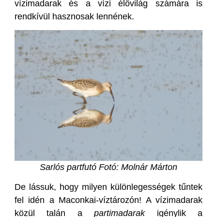
vízimadarak és a vízi élővilág számára is
rendkívül hasznosak lennének.
Sarlós partfutó Fotó: Molnár Márton
De lássuk, hogy milyen különlegességek tűntek
fel idén a Maconkai-víztározón! A vízimadarak
közül talán a
partimadarak
igénylik a