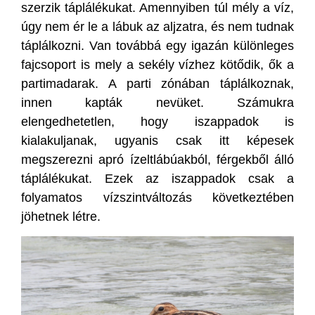
szerzik táplálékukat. Amennyiben túl mély a víz,
úgy nem ér le a lábuk az aljzatra, és nem tudnak
táplálkozni. Van továbbá egy igazán különleges
fajcsoport is mely a sekély vízhez kötődik, ők a
partimadarak. A parti zónában táplálkoznak,
innen kapták nevüket. Számukra
elengedhetetlen, hogy iszappadok is
kialakuljanak, ugyanis csak itt képesek
megszerezni apró ízeltlábúakból, férgekből álló
táplálékukat. Ezek az iszappadok csak a
folyamatos vízszintváltozás következtében
jöhetnek létre.