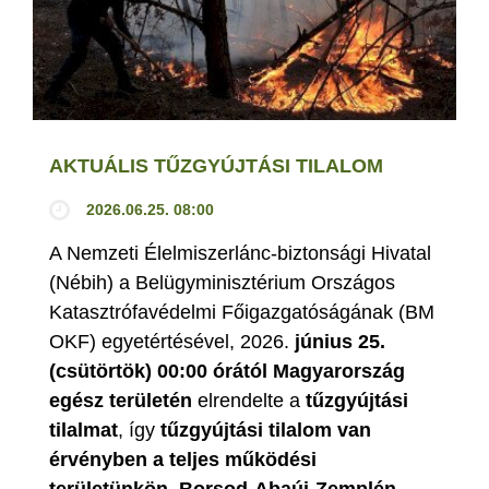
AKTUÁLIS TŰZGYÚJTÁSI TILALOM
2026.06.25. 08:00
A Nemzeti Élelmiszerlánc-biztonsági Hivatal
(Nébih) a Belügyminisztérium Országos
Katasztrófavédelmi Főigazgatóságának (BM
OKF) egyetértésével, 2026.
június 25.
(csütörtök) 00:00 órától Magyarország
egész területén
elrendelte a
tűzgyújtási
tilalmat
, így
tűzgyújtási tilalom van
érvényben
a teljes működési
területünkön, Borsod-Abaúj-Zemplén,