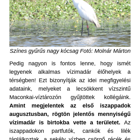
Színes gyűrűs nagy kócsag Fotó: Molnár Márton
Pedig nagyon is fontos lenne, hogy ismét
legyenek alkalmas vízimadár élőhelyek a
térségben! Ezt bizonyítják az idei megfigyelési
adataink, melyeket a lecsökkent vízszintű
Maconkai-víztározón gyűjtöttek kollégáink.
Amint megjelentek az első iszappadok
augusztusban, rögtön jelentős mennyiségű
vízimadár is birtokba vette a területet.
Az
iszappadokon partfutók, cankók és lilék
táplálkoztak, a sekély vízben csörgő récék és