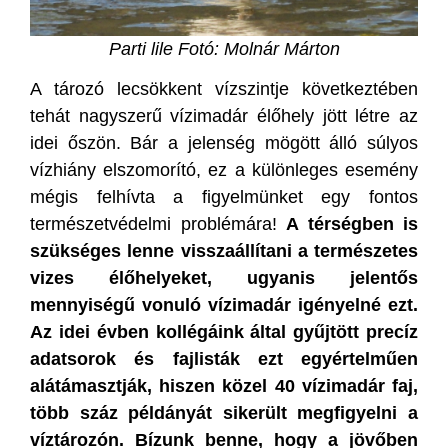
Parti lile Fotó: Molnár Márton
A tározó lecsökkent vízszintje következtében
tehát nagyszerű vízimadár élőhely jött létre az
idei őszön. Bár a jelenség mögött álló súlyos
vízhiány elszomorító, ez a különleges esemény
mégis felhívta a figyelmünket egy fontos
természetvédelmi problémára!
A térségben is
szükséges lenne visszaállítani a természetes
vizes élőhelyeket, ugyanis jelentős
mennyiségű vonuló vízimadár igényelné ezt.
Az idei évben kollégáink által gyűjtött precíz
adatsorok és fajlisták ezt egyértelműen
alátámasztják, hiszen közel 40 vízimadár faj,
több száz példányát sikerült megfigyelni a
víztározón. Bízunk benne, hogy a jövőben