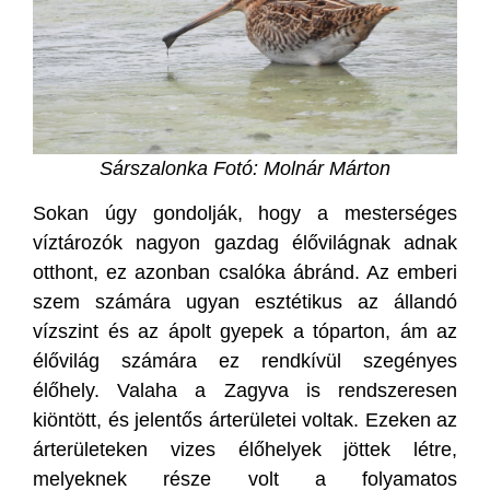
Sárszalonka Fotó: Molnár Márton
Sokan úgy gondolják, hogy a mesterséges
víztározók nagyon gazdag élővilágnak adnak
otthont, ez azonban csalóka ábránd. Az emberi
szem számára ugyan esztétikus az állandó
vízszint és az ápolt gyepek a tóparton, ám az
élővilág számára ez rendkívül szegényes
élőhely. Valaha a Zagyva is rendszeresen
kiöntött, és jelentős árterületei voltak. Ezeken az
árterületeken vizes élőhelyek jöttek létre,
melyeknek része volt a folyamatos