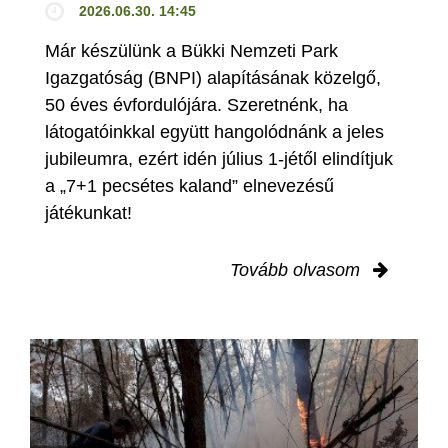
2026.06.30. 14:45
Már készülünk a Bükki Nemzeti Park
Igazgatóság (BNPI) alapításának közelgő,
50 éves évfordulójára. Szeretnénk, ha
látogatóinkkal együtt hangolódnánk a jeles
jubileumra, ezért idén július 1-jétől elindítjuk
a „7+1 pecsétes kaland” elnevezésű
játékunkat!
Tovább olvasom