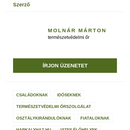
szerző
MOLNÁR MÁRTON
természetvédelmi őr
ÍRJON ÜZENETET
CSALÁDOKNAK
IDŐSEKNEK
TERMÉSZETVÉDELMI ŐRSZOLGÁLAT
OSZTÁLYKIRÁNDULÓKNAK
FIATALOKNAK
HARKALYHAZ.HU
VIZES ÉLŐHELYEK