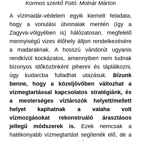
Kormos szerkő Fotó: Molnár Márton
A vízimadár-védelem egyik kiemelt feladata,
hogy a vonulási útvonalak mentén (így a
Zagyva-völgyében is) hálózatosan, megfelelő
mennyiségű vizes élőhely álljon rendelkezésére
a madaraknak. A hosszú vándorút ugyanis
rendkívül kockázatos, amennyiben nem tudnak
bizonyos időközönként pihenni és táplálkozni,
úgy kudarcba fulladhat utazásuk.
Bízunk
benne, hogy a közeljövőben változhat a
vízmegtartással kapcsolatos stratégiánk, és
a mesterséges víztározók helyett/mellett
helyet kaphatnak a valaha volt
vízmozgásokat rekonstruáló árasztásos
jellegű módszerek is.
Ezek nemcsak a
hatékonyabb vízmegtartást segítenék elő, de a