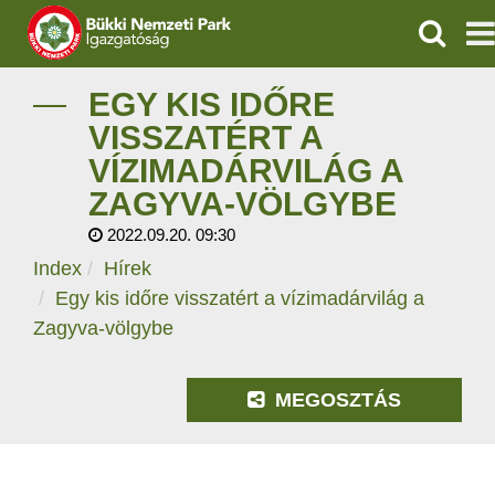
KERESÉ
IGAZGATÓSÁG
EGY KIS IDŐRE
VISSZATÉRT A
TERMÉSZETVÉDELEM
VÍZIMADÁRVILÁG A
ZAGYVA-VÖLGYBE
VÍZVÉDELEM
2022.09.20. 09:30
ÖKOTURIZMUS
Index
Hírek
Egy kis időre visszatért a vízimadárvilág a
OKTATÁS
Zagyva-völgybe
GEOPARKOK
MEGOSZTÁS
KAPCSOLAT