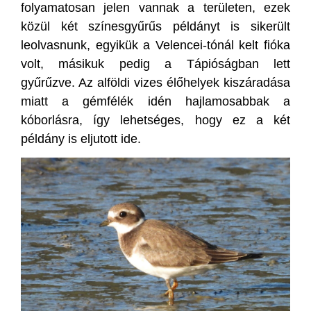
folyamatosan jelen vannak a területen, ezek
közül két színesgyűrűs példányt is sikerült
leolvasnunk, egyikük a Velencei-tónál kelt fióka
volt, másikuk pedig a Tápióságban lett
gyűrűzve. Az alföldi vizes élőhelyek kiszáradása
miatt a gémfélék idén hajlamosabbak a
kóborlásra, így lehetséges, hogy ez a két
példány is eljutott ide.