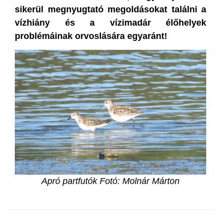
sikerül megnyugtató megoldásokat találni a
vízhiány és a vízimadár élőhelyek
problémáinak orvoslására egyaránt!
Apró partfutók Fotó: Molnár Márton