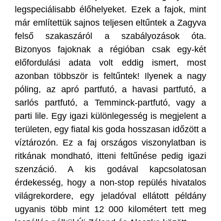
legspeciálisabb élőhelyeket. Ezek a fajok, mint
már említettük sajnos teljesen eltűntek a Zagyva
felső szakaszáról a szabályozások óta.
Bizonyos fajoknak a régióban csak egy-két
előfordulási adata volt eddig ismert, most
azonban többször is feltűntek! Ilyenek a nagy
póling, az apró partfutó, a havasi partfutó, a
sarlós partfutó, a Temminck-partfutó, vagy a
parti lile. Egy igazi különlegesség is megjelent a
területen, egy fiatal kis goda hosszasan időzött a
víztározón. Ez a faj országos viszonylatban is
ritkának mondható, itteni feltűnése pedig igazi
szenzáció. A kis godával kapcsolatosan
érdekesség, hogy a non-stop repülés hivatalos
világrekordere, egy jeladóval ellátott példány
ugyanis több mint 12 000 kilométert tett meg