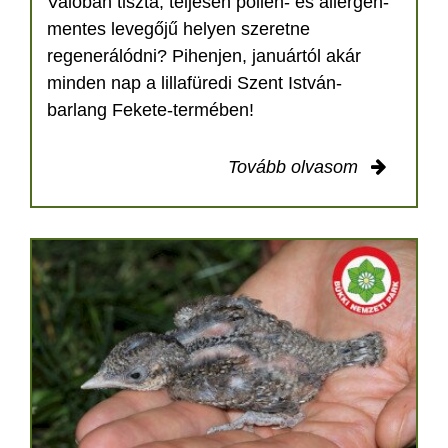
Valóban tiszta, teljesen pollen- és allergén-
mentes levegőjű helyen szeretne
regenerálódni? Pihenjen, januártól akár
minden nap a lillafüredi Szent István-
barlang Fekete-termében!
Tovább olvasom