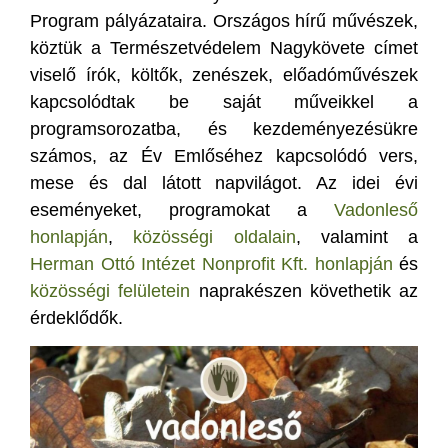
Program pályázataira. Országos hírű művészek,
köztük a Természetvédelem Nagykövete címet
viselő írók, költők, zenészek, előadóművészek
kapcsolódtak be saját műveikkel a
programsorozatba, és kezdeményezésükre
számos, az Év Emlőséhez kapcsolódó vers,
mese és dal látott napvilágot. Az idei évi
eseményeket, programokat a
Vadonleső
honlapján
,
közösségi oldalain
, valamint a
Herman Ottó Intézet Nonprofit Kft. honlapján
és
közösségi felületein
naprakészen követhetik az
érdeklődők.