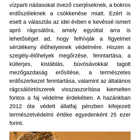
vízparti nádasokat övező cserjéseknek, a bokros
erdőszéleknek a csökkenése miatt. Ezért is
esett a választás az idei évben e kevéssé ismert
apró rágcsálóra, amely egyúttal arra is
lehetőséget ad, hogy felhívják a figyelmet
sérülékeny élőhelyeinek védelmére. Hiszen a
szegély-élőhelyek megőrzése, fenntartása, a
külterjes, kistáblás, búvósávokkal tagolt
mezőgazdaság erősítése, a természetes
erdőszerkezet fenntartása, valamint az általános
rágcsálóirtószerek visszaszorítása kiemelten
fontos a faj védelme érdekében. A hazánkban
2012 óta védett állatfaj pénzben kifejezett
természetvédelmi értéke egyedenként 25 ezer
forint.