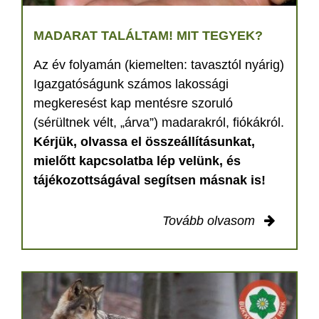
MADARAT TALÁLTAM! MIT TEGYEK?
Az év folyamán (kiemelten: tavasztól nyárig)
Igazgatóságunk számos lakossági
megkeresést kap mentésre szoruló
(sérültnek vélt, „árva”) madarakról, fiókákról.
Kérjük, olvassa el összeállításunkat,
mielőtt kapcsolatba lép velünk, és
tájékozottságával segítsen másnak is!
Tovább olvasom