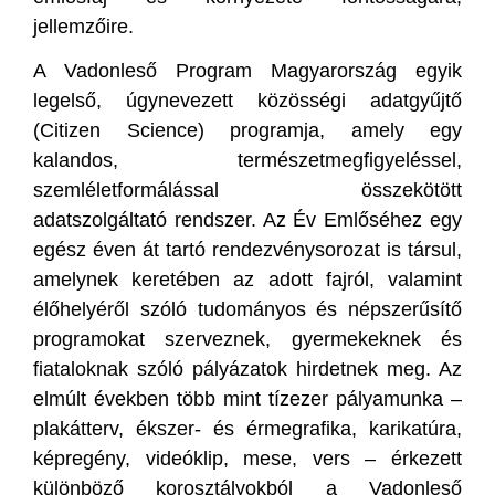
jellemzőire.
A Vadonleső Program Magyarország egyik
legelső, úgynevezett közösségi adatgyűjtő
(Citizen Science) programja, amely egy
kalandos, természetmegfigyeléssel,
szemléletformálással összekötött
adatszolgáltató rendszer. Az Év Emlőséhez egy
egész éven át tartó rendezvénysorozat is társul,
amelynek keretében az adott fajról, valamint
élőhelyéről szóló tudományos és népszerűsítő
programokat szerveznek, gyermekeknek és
fiataloknak szóló pályázatok hirdetnek meg. Az
elmúlt években több mint tízezer pályamunka –
plakátterv, ékszer- és érmegrafika, karikatúra,
képregény, videóklip, mese, vers – érkezett
különböző korosztályokból a Vadonleső