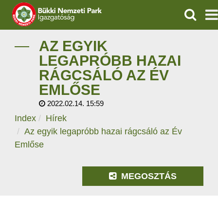
KERESÉ
IGAZGATÓSÁG
AZ EGYIK
LEGAPRÓBB HAZAI
TERMÉSZETVÉDELEM
RÁGCSÁLÓ AZ ÉV
EMLŐSE
VÍZVÉDELEM
2022.02.14. 15:59
ÖKOTURIZMUS
Index
Hírek
Az egyik legapróbb hazai rágcsáló az Év
OKTATÁS
Emlőse
GEOPARKOK
MEGOSZTÁS
KAPCSOLAT