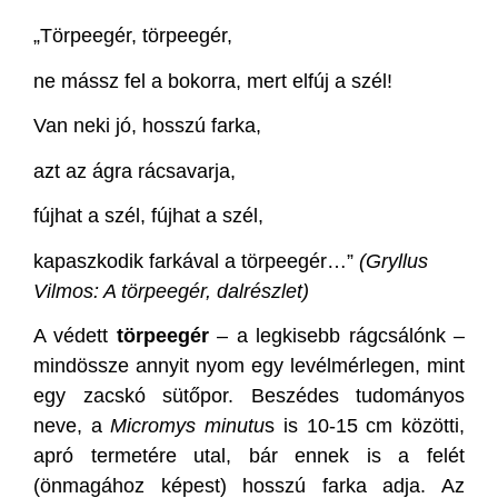
„Törpeegér, törpeegér,
ne mássz fel a bokorra, mert elfúj a szél!
Van neki jó, hosszú farka,
azt az ágra rácsavarja,
fújhat a szél, fújhat a szél,
kapaszkodik farkával a törpeegér…”
(Gryllus
Vilmos: A törpeegér, dalrészlet)
A védett
törpeegér
– a legkisebb rágcsálónk –
mindössze annyit nyom egy levélmérlegen, mint
egy zacskó sütőpor. Beszédes tudományos
neve, a
Micromys minutu
s is 10-15 cm közötti,
apró termetére utal, bár ennek is a felét
(önmagához képest) hosszú farka adja. Az