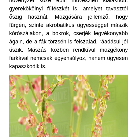
növényzet közé építi művészien kialakított,
gyerekökölnyi fűfészkét is, amelyet tavasztól
őszig használ. Mozgására jellemző, hogy
fürgén, szinte akrobatikus ügyességgel mászik
kórószálakon, a bokrok, cserjék legvékonyabb
ágain, de a fák törzsén is felszalad, ráadásul jól
úszik. Mászás közben rendkívül mozgékony
farkával nemcsak egyensúlyoz, hanem ügyesen
kapaszkodik is.