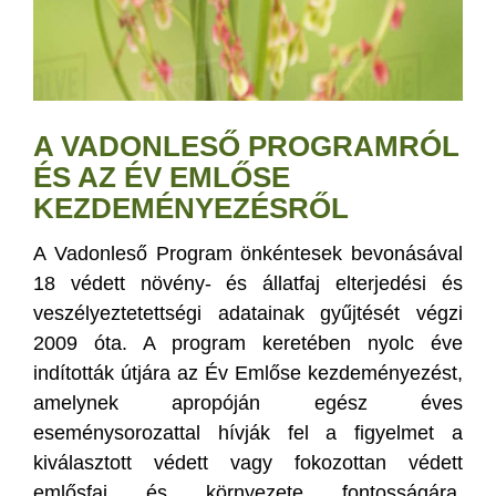
A VADONLESŐ PROGRAMRÓL
ÉS AZ ÉV EMLŐSE
KEZDEMÉNYEZÉSRŐL
A Vadonleső Program önkéntesek bevonásával
18 védett növény- és állatfaj elterjedési és
veszélyeztetettségi adatainak gyűjtését végzi
2009 óta. A program keretében nyolc éve
indították útjára az Év Emlőse kezdeményezést,
amelynek apropóján egész éves
eseménysorozattal hívják fel a figyelmet a
kiválasztott védett vagy fokozottan védett
emlősfaj és környezete fontosságára,