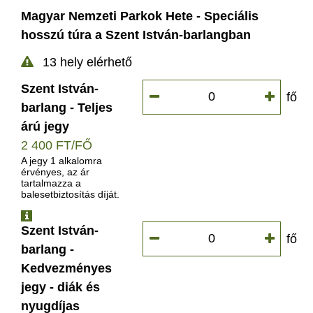
Magyar Nemzeti Parkok Hete - Speciális
hosszú túra a Szent István-barlangban
13 hely elérhető
Szent István-
fő
barlang - Teljes
árú jegy
2 400 FT/FŐ
A jegy 1 alkalomra
érvényes, az ár
tartalmazza a
balesetbiztosítás díját.
INFO
Szent István-
fő
barlang -
Kedvezményes
jegy - diák és
nyugdíjas