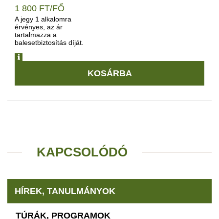
1 800 FT/FŐ
A jegy 1 alkalomra
érvényes, az ár
tartalmazza a
balesetbiztosítás díját.
INFO
KOSÁRBA
KAPCSOLÓDÓ
HÍREK, TANULMÁNYOK
TÚRÁK, PROGRAMOK