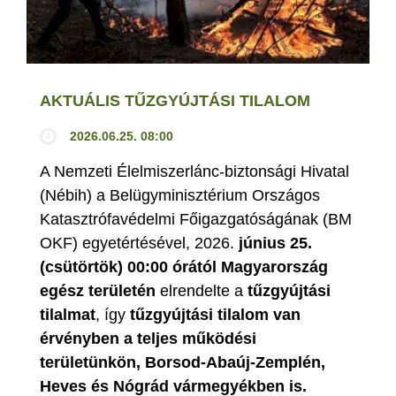
AKTUÁLIS TŰZGYÚJTÁSI TILALOM
2026.06.25. 08:00
A Nemzeti Élelmiszerlánc-biztonsági Hivatal
(Nébih) a Belügyminisztérium Országos
Katasztrófavédelmi Főigazgatóságának (BM
OKF) egyetértésével, 2026.
június 25.
(csütörtök) 00:00 órától Magyarország
egész területén
elrendelte a
tűzgyújtási
tilalmat
, így
tűzgyújtási tilalom van
érvényben
a teljes működési
területünkön, Borsod-Abaúj-Zemplén,
Heves és Nógrád vármegyékben is.