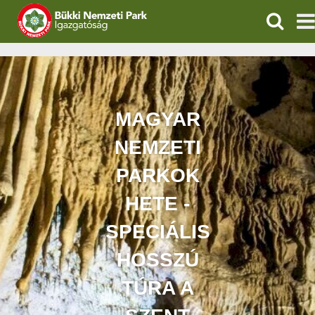
KERESÉ
IGAZGATÓSÁG
TERMÉSZETVÉDELEM
MAGYAR
VÍZVÉDELEM
NEMZETI
ÖKOTURIZMUS
PARKOK
HETE -
OKTATÁS
SPECIÁLIS
GEOPARKOK
HOSSZÚ
KAPCSOLAT
TÚRA A