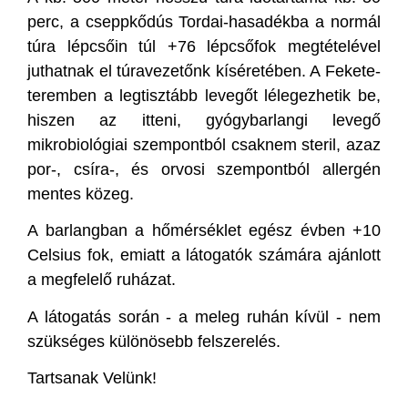
perc, a cseppkődús Tordai-hasadékba a normál
túra lépcsőin túl +76 lépcsőfok megtételével
juthatnak el túravezetőnk kíséretében. A Fekete-
teremben a legtisztább levegőt lélegezhetik be,
hiszen az itteni, gyógybarlangi levegő
mikrobiológiai szempontból csaknem steril, azaz
por-, csíra-, és orvosi szempontból allergén
mentes közeg.
A barlangban a hőmérséklet egész évben +10
Celsius fok, emiatt a látogatók számára ajánlott
a megfelelő ruházat.
A látogatás során - a meleg ruhán kívül - nem
szükséges különösebb felszerelés.
Tartsanak Velünk!