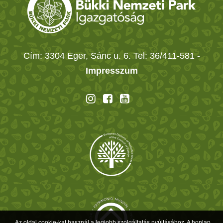
Cím: 3304 Eger, Sánc u. 6. Tel: 36/411-581
-
Impresszum
Az oldal cookie-kat használ a legjobb szolgáltatás nyújtásához. A honlap