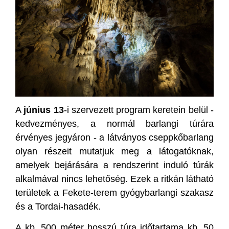
A
június 13
-i szervezett program keretein belül -
kedvezményes, a normál barlangi túrára
érvényes jegyáron - a látványos cseppkőbarlang
olyan részeit mutatjuk meg a látogatóknak,
amelyek bejárására a rendszerint induló túrák
alkalmával nincs lehetőség. Ezek a ritkán látható
területek a Fekete-terem gyógybarlangi szakasz
és a Tordai-hasadék.
A kb. 500 méter hosszú túra időtartama kb. 50