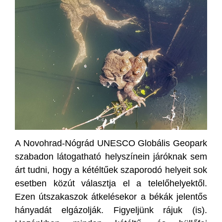
A Novohrad-Nógrád UNESCO Globális Geopark
szabadon látogatható helyszínein járóknak sem
árt tudni, hogy a kétéltűek szaporodó helyeit sok
esetben közút választja el a telelőhelyektől.
Ezen útszakaszok átkelésekor a békák jelentős
hányadát elgázolják. Figyeljünk rájuk (is).