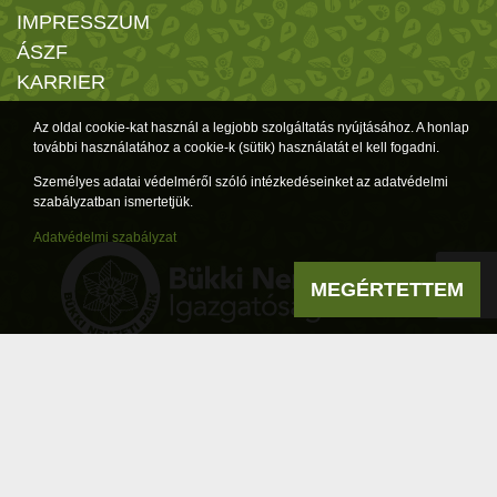
IMPRESSZUM
ÁSZF
KARRIER
Az oldal cookie-kat használ a legjobb szolgáltatás nyújtásához. A honlap
további használatához a cookie-k (sütik) használatát el kell fogadni.
Személyes adatai védelméről szóló intézkedéseinket az adatvédelmi
szabályzatban ismertetjük.
Adatvédelmi szabályzat
MEGÉRTETTEM
Cím: 3304 Eger, Sánc u. 6. Tel: 36/411-581
-
Impresszum