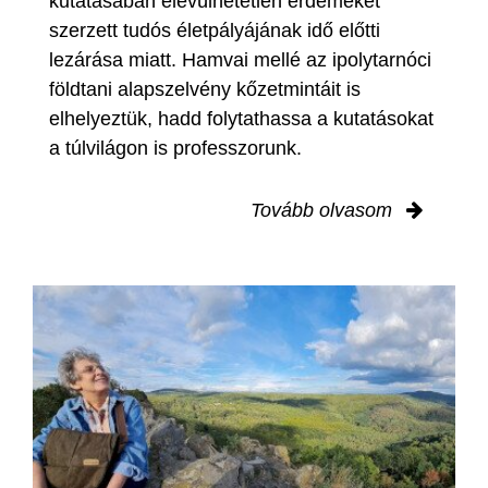
kutatásában elévülhetetlen érdemeket
szerzett tudós életpályájának idő előtti
lezárása miatt. Hamvai mellé az ipolytarnóci
földtani alapszelvény kőzetmintáit is
elhelyeztük, hadd folytathassa a kutatásokat
a túlvilágon is professzorunk.
Tovább olvasom