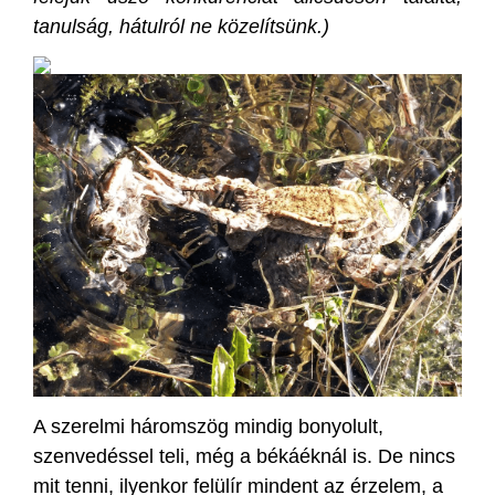
tanulság, hátulról ne közelítsünk.)
A szerelmi háromszög mindig bonyolult,
szenvedéssel teli, még a békáéknál is. De nincs
mit tenni, ilyenkor felülír mindent az érzelem, a