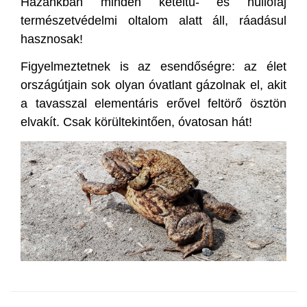
Hazánkban minden kétéltű- és hüllőfaj
természetvédelmi oltalom alatt áll, ráadásul
hasznosak!
Figyelmeztetnek is az esendőségre: az élet
országútjain sok olyan óvatlant gázolnak el, akit
a tavasszal elementáris erővel feltörő ösztön
elvakít. Csak körültekintően, óvatosan hát!