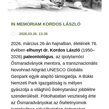
IN MEMORIAM KORDOS LÁSZLÓ
2026.03.30. 13:35
2026. március 26-án hajnalban, életének 76.
évében
elhunyt dr. Kordos László
(1950–
2026)
paleontológus
, az Ipolytarnóci
Ősmaradványok mentora, a transznacionális
Novohrad-Nógrád UNESCO Globális
Geopark egyik alapító támogatója. A Bükki
Nemzeti Park Igazgatóság is mélyen
gyászolja a világhírű őslénytanász jobblétre
szenderülését. Pótolhatatlan veszteség érte
az Ősmaradványokat az őséletnyomok