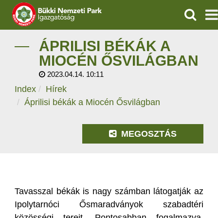
KERESÉ
IGAZGATÓSÁG
ÁPRILISI BÉKÁK A
MIOCÉN ŐSVILÁGBAN
TERMÉSZETVÉDELEM
2023.04.14. 10:11
Index
Hírek
VÍZVÉDELEM
Áprilisi békák a Miocén Ősvilágban
ÖKOTURIZMUS
MEGOSZTÁS
OKTATÁS
GEOPARKOK
KAPCSOLAT
Tavasszal békák is nagy számban látogatják az
Ipolytarnóci Ősmaradványok szabadtéri
közösségi tereit. Pontosabban fogalmazva,