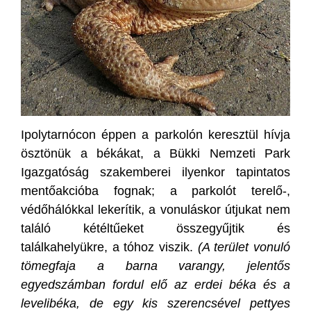
Ipolytarnócon éppen a parkolón keresztül hívja
ösztönük a békákat, a Bükki Nemzeti Park
Igazgatóság szakemberei ilyenkor tapintatos
mentőakcióba fognak; a parkolót terelő-,
védőhálókkal lekerítik, a vonuláskor útjukat nem
találó kétéltűeket összegyűjtik és
találkahelyükre, a tóhoz viszik.
(A terület vonuló
tömegfaja a barna varangy, jelentős
egyedszámban fordul elő az erdei béka és a
levelibéka, de egy kis szerencsével pettyes