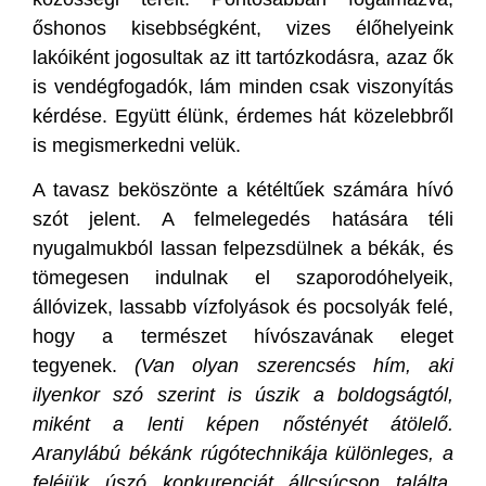
őshonos kisebbségként, vizes élőhelyeink
lakóiként jogosultak az itt tartózkodásra, azaz ők
is vendégfogadók, lám minden csak viszonyítás
kérdése. Együtt élünk, érdemes hát közelebbről
is megismerkedni velük.
A tavasz beköszönte a kétéltűek számára hívó
szót jelent. A felmelegedés hatására téli
nyugalmukból lassan felpezsdülnek a békák, és
tömegesen indulnak el szaporodóhelyeik,
állóvizek, lassabb vízfolyások és pocsolyák felé,
hogy a természet hívószavának eleget
tegyenek.
(Van olyan szerencsés hím, aki
ilyenkor szó szerint is úszik a boldogságtól,
miként a lenti képen nőstényét átölelő.
Aranylábú békánk rúgótechnikája különleges, a
feléjük úszó konkurenciát állcsúcson találta,