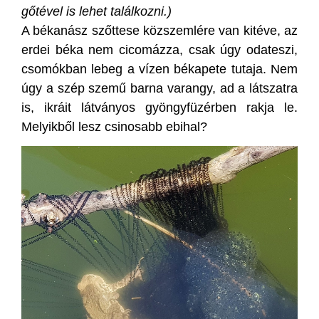
gőtével is lehet találkozni.)
A békanász szőttese közszemlére van kitéve, az
erdei béka nem cicomázza, csak úgy odateszi,
csomókban lebeg a vízen békapete tutaja. Nem
úgy a szép szemű barna varangy, ad a látszatra
is, ikráit látványos gyöngyfüzérben rakja le.
Melyikből lesz csinosabb ebihal?