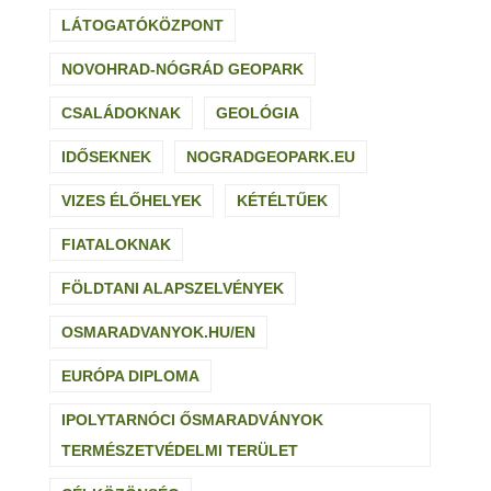
LÁTOGATÓKÖZPONT
NOVOHRAD-NÓGRÁD GEOPARK
CSALÁDOKNAK
GEOLÓGIA
IDŐSEKNEK
NOGRADGEOPARK.EU
VIZES ÉLŐHELYEK
KÉTÉLTŰEK
FIATALOKNAK
FÖLDTANI ALAPSZELVÉNYEK
OSMARADVANYOK.HU/EN
EURÓPA DIPLOMA
IPOLYTARNÓCI ŐSMARADVÁNYOK
TERMÉSZETVÉDELMI TERÜLET