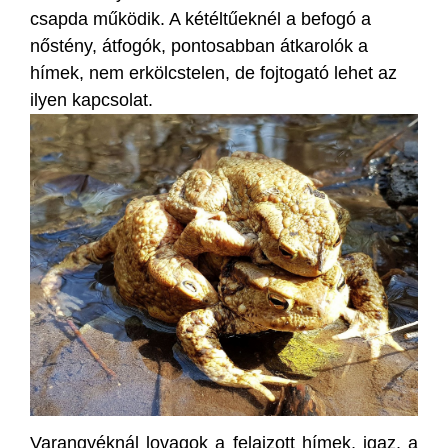
csapda működik. A kétéltűeknél a befogó a
nőstény, átfogók, pontosabban átkarolók a
hímek, nem erkölcstelen, de fojtogató lehet az
ilyen kapcsolat.
Varangyéknál lovagok a felajzott hímek, igaz, a