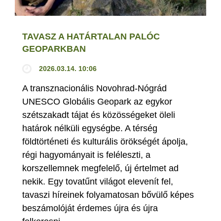
TAVASZ A HATÁRTALAN PALÓC
GEOPARKBAN
2026.03.14. 10:06
A transznacionális Novohrad-Nógrád
UNESCO Globális Geopark az egykor
szétszakadt tájat és közösségeket öleli
határok nélküli egységbe. A térség
földtörténeti és kulturális örökségét ápolja,
régi hagyományait is feléleszti, a
korszellemnek megfelelő, új értelmet ad
nekik. Egy tovatűnt világot elevenít fel,
tavaszi híreinek folyamatosan bővülő képes
beszámolóját érdemes újra és újra